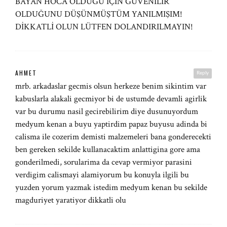
BAYAN HOCA OLDUĞU İÇİN GÜVENİLİR
OLDUĞUNU DÜŞÜNMÜŞTÜM YANILMIŞIM!
DİKKATLİ OLUN LÜTFEN DOLANDIRILMAYIN!
AHMET
Reply
mrb. arkadaslar gecmis olsun herkeze benim sikintim var
kabuslarla alakali gecmiyor bi de ustumde devamli agirlik
var bu durumu nasil gecirebilirim diye dusunuyordum
medyum kenan a buyu yaptirdim papaz buyusu adinda bi
calisma ile cozerim demisti malzemeleri bana gonderecekti
ben gereken sekilde kullanacaktim anlattigina gore ama
gonderilmedi, sorularima da cevap vermiyor parasini
verdigim calismayi alamiyorum bu konuyla ilgili bu
yuzden yorum yazmak istedim medyum kenan bu sekilde
magduriyet yaratiyor dikkatli olu