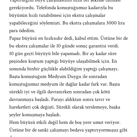
Yaptırdığım büyü çalışmasının hızlı bir şekilde tutması
gerekiyordu. Telefonda konuştuğumuz kadarıyla bu
büyünün hızlı tutabilmesi için ekstra çalışmalar
yapabileceğini söylemişti. Bu ekstra çalışmalara 3000 lira
para ödedim.
Papaz büyüsü en hızlısıdır dedi, kabul ettim. Üstüne bir de
bu ekstra çalışmalar ile 10 günde sonuç garantisi verdi.
10 gün geçti büyüyü bile yapamadı. Bir ay kadar süre
peşinden koştum yaptığı büyüye ulaşabilmek için. En
sonunda binbir güçlükle alabildiğim yaptığı çalışmayı.
Başta konuştuğum Medyum Duygu ile sonradan
konuştuğumuz medyum ile dağlar kadar fark var. Başta
sürekli iyi ve ilgili davranırken sonradan çok kötü
davranmaya başladı. Parayı aldıktan sonra tavır ve
hareketleri çok değişti. Sürekli olarak terslemeye, başka
şeyler konuşmaya başladı.
Hem büyüsü etkili değil hem de boş yere umut veriyor.
Üstüne bir de sanki çalışmayı bedava yaptırıyormuşuz gibi