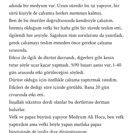
adında bir medyum var. Uzun süredir bu işi yapıyor, bir
sürü kişiyle de çalışmış herkes memnun kalmış.
Ben de bu öneriler doğrultusunda kendisiyle çalıştım.
İstemiş olduğum vefki bir hafta gibi bir sürede teslim etti,
ilgilendi her şeyiyle. Sağolsun tüm sorularımı da yanıtladı,
gerek çalışmayı teslim etmeden önce gerekse çalışma
sırasında.
Etkisi ile ilgili de dürüst davrandı, diğerleri gibi kesin
tutar şöyle uçar kaçar yapmadı. %90 başarı şansı var, 1-40
gün arasında etki görüleceğini söyledi.
Dürüst olduğu için özellikle çalışma yaptırmak istedim.
Etkileri de dediği süre içinde görüldü. Bana 20 gün
civarında etki etti.
İnşallah sıkıntısı derdi olanlar bu dertlerine derman
bulurlar.
Vefk ve papaz büyüsü yapıyor Medyum Ali Hoca, ben vefk
yaptırdım ama vefki böyle yapan mutlaka papaz
büyüsünde de iyidir diye düşünüyorum.