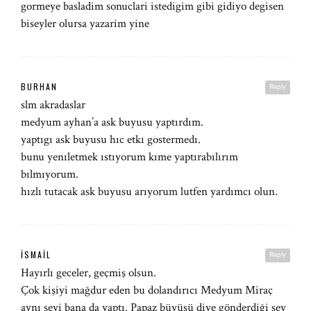
gormeye basladim sonuclari istedigim gibi gidiyo degisen
biseyler olursa yazarim yine
BURHAN
Reply
slm akradaslar
medyum ayhan’a ask buyusu yaptırdım.
yaptıgı ask buyusu hıc etkı gostermedı.
bunu yenıletmek ıstıyorum kıme yaptırabılırım
bılmıyorum.
hızlı tutacak ask buyusu arıyorum lutfen yardımcı olun.
İSMAIL
Reply
Hayırlı geceler, geçmiş olsun.
Çok kişiyi mağdur eden bu dolandırıcı Medyum Miraç
aynı şeyi bana da yaptı. Papaz büyüsü diye gönderdiği şey