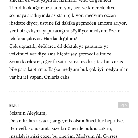
amcam da vefk yaptırdı. İkimizin vefki de gelmedi.
Tanıdık olduğumuzu bilmiyor, ben vefk nerede diye
sormaya aradığımda asistanı çıkıyor, medyum özcan
ibadette diyor, üstüne iki dakika geçmeden amcam arıyor,
yeni bir çalışma yaptıracağını söylüyor medyum özcan
telefona çıkıyor. Harika değil mi?
Çok uğraştık, defalarca dil döktük ya paramızı ya
vefkimizi ver diye ama hiçbir şey geçmedi elimize.
Soran kardeşim, eğer fırsatın varsa uzaklaş tek bir kuruş
bile para kaptırma. Başka medyum bul, çok iyi medyumlar
var bu işi yapan. Onlarla çalış.
MERT
Reply
Selamın Aleyküm,
Dolandırılan arkadaşlar geçmiş olsun öncelikle hepinize.
Ben vefk konusunda size bir öneride bulunacağım,
inşallah işinizi çözer bu önerim. Medyum Ali Gürses