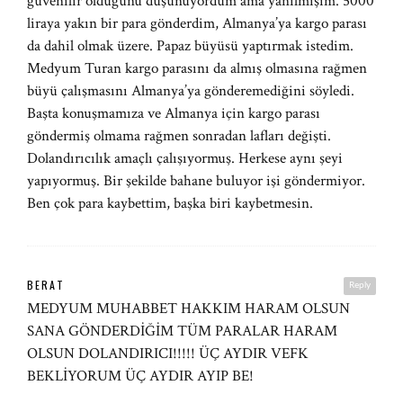
güvenilir olduğunu düşünüyordum ama yanılmışım. 5000
liraya yakın bir para gönderdim, Almanya’ya kargo parası
da dahil olmak üzere. Papaz büyüsü yaptırmak istedim.
Medyum Turan kargo parasını da almış olmasına rağmen
büyü çalışmasını Almanya’ya gönderemediğini söyledi.
Başta konuşmamıza ve Almanya için kargo parası
göndermiş olmama rağmen sonradan lafları değişti.
Dolandırıcılık amaçlı çalışıyormuş. Herkese aynı şeyi
yapıyormuş. Bir şekilde bahane buluyor işi göndermiyor.
Ben çok para kaybettim, başka biri kaybetmesin.
BERAT
Reply
MEDYUM MUHABBET HAKKIM HARAM OLSUN
SANA GÖNDERDİĞİM TÜM PARALAR HARAM
OLSUN DOLANDIRICI!!!!! ÜÇ AYDIR VEFK
BEKLİYORUM ÜÇ AYDIR AYIP BE!