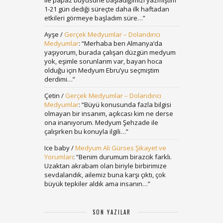
ile papaz büyüsüne başladığımızı yazmıştım
1-21 gün dediği süreçte daha ilk haftadan
etkileri görmeye başladım süre…
”
Ayşe
/
Gerçek Medyumlar – Dolandırıcı
Medyumlar
: “
Merhaba ben Almanya’da
yaşıyorum, burada çalışan düzgün medyum
yok, eşimle sorunlarım var, bayan hoca
olduğu için Medyum Ebru’yu seçmiştim
derdimi…
”
Çetin
/
Gerçek Medyumlar – Dolandırıcı
Medyumlar
: “
Büyü konusunda fazla bilgisi
olmayan bir insanım, açıkcası kim ne derse
ona inanıyorum. Medyum Şehzade ile
çalışırken bu konuyla ilgili…
”
Ice baby
/
Medyum Ali Gürses Şikayet ve
Yorumları
: “
Benim durumum birazcık farklı.
Uzaktan akrabam olan biriyle birbirimize
sevdalandık, ailemiz buna karşı çıktı, çok
büyük tepkiler aldık ama insanın…
”
SON YAZILAR