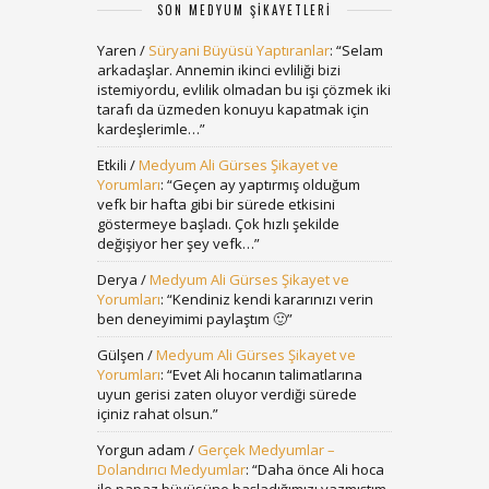
SON MEDYUM ŞIKAYETLERI
Yaren
/
Süryani Büyüsü Yaptıranlar
: “
Selam
arkadaşlar. Annemin ikinci evliliği bizi
istemiyordu, evlilik olmadan bu işi çözmek iki
tarafı da üzmeden konuyu kapatmak için
kardeşlerimle…
”
Etkili
/
Medyum Ali Gürses Şikayet ve
Yorumları
: “
Geçen ay yaptırmış olduğum
vefk bir hafta gibi bir sürede etkisini
göstermeye başladı. Çok hızlı şekilde
değişiyor her şey vefk…
”
Derya
/
Medyum Ali Gürses Şikayet ve
Yorumları
: “
Kendiniz kendi kararınızı verin
ben deneyimimi paylaştım 🙂
”
Gülşen
/
Medyum Ali Gürses Şikayet ve
Yorumları
: “
Evet Ali hocanın talimatlarına
uyun gerisi zaten oluyor verdiği sürede
içiniz rahat olsun.
”
Yorgun adam
/
Gerçek Medyumlar –
Dolandırıcı Medyumlar
: “
Daha önce Ali hoca