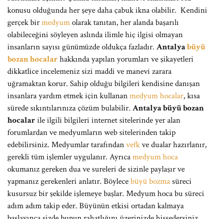
konusu olduğunda her şeye daha çabuk ikna olabilir. Kendini
gerçek bir
medyum
olarak tanıtan, her alanda başarılı
olabileceğini söyleyen aslında ilimle hiç ilgisi olmayan
insanların sayısı günümüzde oldukça fazladır.
Antalya
büyü
bozan hocalar
hakkında yapılan yorumları ve şikayetleri
dikkatlice incelemeniz sizi maddi ve manevi zarara
uğramaktan korur. Sahip olduğu bilgileri kendisine danışan
insanlara yardım etmek için kullanan
medyum hocalar
, kısa
sürede sıkıntılarınıza çözüm bulabilir.
Antalya büyü bozan
hocalar
ile ilgili bilgileri internet sitelerinde yer alan
forumlardan ve medyumların web sitelerinden takip
edebilirsiniz. Medyumlar tarafından
vefk
ve dualar hazırlanır,
gerekli tüm işlemler uygulanır. Ayrıca
medyum hoca
okumanız gereken dua ve sureleri de sizinle paylaşır ve
yapmanız gerekenleri anlatır. Böylece
büyü bozma
süreci
kusursuz bir şekilde işlemeye başlar. Medyum hoca bu süreci
adım adım takip eder. Büyünün etkisi ortadan kalmaya
başlayınca sizde bunun rahatlığını üzerinizde hissedersiniz.