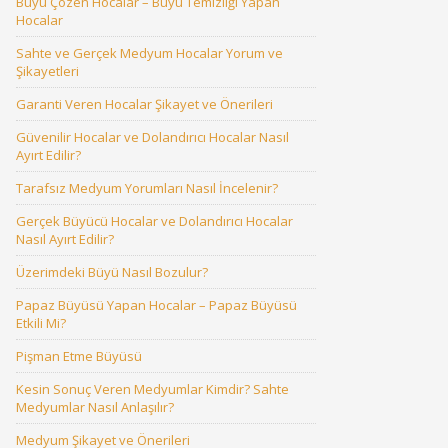
Büyü Çözen Hocalar – Büyü Temizliği Yapan
Hocalar
Sahte ve Gerçek Medyum Hocalar Yorum ve
Şikayetleri
Garanti Veren Hocalar Şikayet ve Önerileri
Güvenilir Hocalar ve Dolandırıcı Hocalar Nasıl
Ayırt Edilir?
Tarafsız Medyum Yorumları Nasıl İncelenir?
Gerçek Büyücü Hocalar ve Dolandırıcı Hocalar
Nasıl Ayırt Edilir?
Üzerimdeki Büyü Nasıl Bozulur?
Papaz Büyüsü Yapan Hocalar – Papaz Büyüsü
Etkili Mi?
Pişman Etme Büyüsü
Kesin Sonuç Veren Medyumlar Kimdir? Sahte
Medyumlar Nasıl Anlaşılır?
Medyum Şikayet ve Önerileri