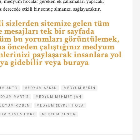
a, medyum hocalar gereken ek çalışmaları yapacak,
 derecede etkili bir sonuç almanızı sağlayacaktır.
i sizlerden sitemize gelen tüm
e mesajları tek bir sayfada
tüm bu yorumları görüntülemek,
a önceden çalıştığınız medyum
imlerinizi paylaşarak insanlara yol
ya gidebilir veya buraya
UM ANTO
MEDYUM AZKAN
MEDYUM BERIN
DYUM MARTIZ
MEDYUM MEHMET ŞAH
EDYUM ROBEN
MEDYUM ŞEVKET HOCA
UM YUNUS EMRE
MEDYUM ZENON