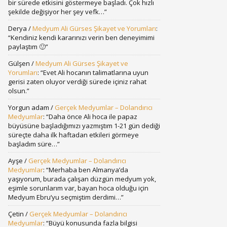
bir sürede etkisini göstermeye başladı. Çok hızlı
şekilde değişiyor her şey vefk…
”
Derya
/
Medyum Ali Gürses Şikayet ve Yorumları
:
“
Kendiniz kendi kararınızı verin ben deneyimimi
paylaştım 🙂
”
Gülşen
/
Medyum Ali Gürses Şikayet ve
Yorumları
: “
Evet Ali hocanın talimatlarına uyun
gerisi zaten oluyor verdiği sürede içiniz rahat
olsun.
”
Yorgun adam
/
Gerçek Medyumlar – Dolandırıcı
Medyumlar
: “
Daha önce Ali hoca ile papaz
büyüsüne başladığımızı yazmıştım 1-21 gün dediği
süreçte daha ilk haftadan etkileri görmeye
başladım süre…
”
Ayşe
/
Gerçek Medyumlar – Dolandırıcı
Medyumlar
: “
Merhaba ben Almanya’da
yaşıyorum, burada çalışan düzgün medyum yok,
eşimle sorunlarım var, bayan hoca olduğu için
Medyum Ebru’yu seçmiştim derdimi…
”
Çetin
/
Gerçek Medyumlar – Dolandırıcı
Medyumlar
: “
Büyü konusunda fazla bilgisi