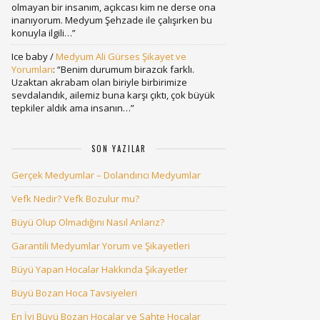
olmayan bir insanım, açıkcası kim ne derse ona
inanıyorum. Medyum Şehzade ile çalışırken bu
konuyla ilgili…
”
Ice baby
/
Medyum Ali Gürses Şikayet ve
Yorumları
: “
Benim durumum birazcık farklı.
Uzaktan akrabam olan biriyle birbirimize
sevdalandık, ailemiz buna karşı çıktı, çok büyük
tepkiler aldık ama insanın…
”
SON YAZILAR
Gerçek Medyumlar – Dolandırıcı Medyumlar
Vefk Nedir? Vefk Bozulur mu?
Büyü Olup Olmadığını Nasıl Anlarız?
Garantili Medyumlar Yorum ve Şikayetleri
Büyü Yapan Hocalar Hakkında Şikayetler
Büyü Bozan Hoca Tavsiyeleri
En İyi Büyü Bozan Hocalar ve Sahte Hocalar