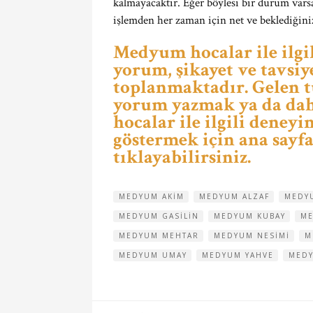
kalmayacaktır. Eğer böylesi bir durum vars
işlemden her zaman için net ve beklediğiniz
Medyum hocalar ile ilgil
yorum, şikayet ve tavsiy
toplanmaktadır. Gelen 
yorum yazmak ya da dah
hocalar ile ilgili deney
göstermek için ana sayfa
tıklayabilirsiniz.
MEDYUM AKIM
MEDYUM ALZAF
MEDY
MEDYUM GASILIN
MEDYUM KUBAY
ME
MEDYUM MEHTAR
MEDYUM NESIMI
M
MEDYUM UMAY
MEDYUM YAHVE
MEDY