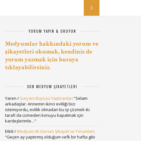
YORUM YAPIN & OKUYUN
Medyumlar hakkındaki yorum ve
şikayetleri okumak, kendiniz de
yorum yazmak için buraya
tıklayabilirsiniz.
SON MEDYUM ŞIKAYETLERI
Yaren
/
Süryani Büyüsü Yaptıranlar
: “
Selam
arkadaşlar. Annemin ikinci evliliği bizi
istemiyordu, evlilik olmadan bu işi çözmek iki
tarafı da üzmeden konuyu kapatmak için
kardeşlerimle…
”
Etkili
/
Medyum Ali Gürses Şikayet ve Yorumları
:
“
Geçen ay yaptırmış olduğum vefk bir hafta gibi