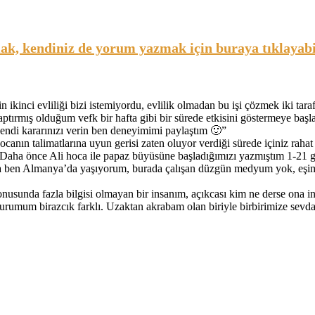
, kendiniz de yorum yazmak için buraya tıklayabil
 ikinci evliliği bizi istemiyordu, evlilik olmadan bu işi çözmek iki t
ptırmış olduğum vefk bir hafta gibi bir sürede etkisini göstermeye başl
endi kararınızı verin ben deneyimimi paylaştım 🙂
”
ocanın talimatlarına uyun gerisi zaten oluyor verdiği sürede içiniz rahat
Daha önce Ali hoca ile papaz büyüsüne başladığımızı yazmıştım 1-21 g
 ben Almanya’da yaşıyorum, burada çalışan düzgün medyum yok, eşim
nusunda fazla bilgisi olmayan bir insanım, açıkcası kim ne derse ona 
rumum birazcık farklı. Uzaktan akrabam olan biriyle birbirimize sevdal