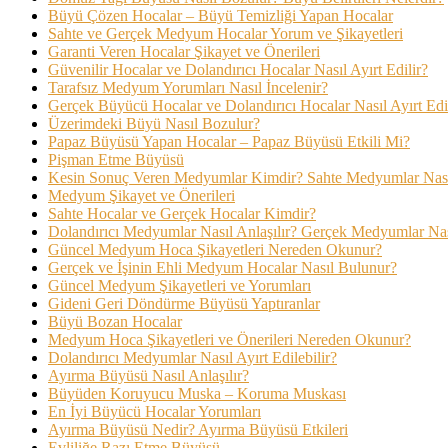
Büyü Çözen Hocalar – Büyü Temizliği Yapan Hocalar
Sahte ve Gerçek Medyum Hocalar Yorum ve Şikayetleri
Garanti Veren Hocalar Şikayet ve Önerileri
Güvenilir Hocalar ve Dolandırıcı Hocalar Nasıl Ayırt Edilir?
Tarafsız Medyum Yorumları Nasıl İncelenir?
Gerçek Büyücü Hocalar ve Dolandırıcı Hocalar Nasıl Ayırt Edi
Üzerimdeki Büyü Nasıl Bozulur?
Papaz Büyüsü Yapan Hocalar – Papaz Büyüsü Etkili Mi?
Pişman Etme Büyüsü
Kesin Sonuç Veren Medyumlar Kimdir? Sahte Medyumlar Nasıl
Medyum Şikayet ve Önerileri
Sahte Hocalar ve Gerçek Hocalar Kimdir?
Dolandırıcı Medyumlar Nasıl Anlaşılır? Gerçek Medyumlar Nası
Güncel Medyum Hoca Şikayetleri Nereden Okunur?
Gerçek ve İşinin Ehli Medyum Hocalar Nasıl Bulunur?
Güncel Medyum Şikayetleri ve Yorumları
Gideni Geri Döndürme Büyüsü Yaptıranlar
Büyü Bozan Hocalar
Medyum Hoca Şikayetleri ve Önerileri Nereden Okunur?
Dolandırıcı Medyumlar Nasıl Ayırt Edilebilir?
Ayırma Büyüsü Nasıl Anlaşılır?
Büyüden Koruyucu Muska – Koruma Muskası
En İyi Büyücü Hocalar Yorumları
Ayırma Büyüsü Nedir? Ayırma Büyüsü Etkileri
Evliliğe Razı Etme Büyüsü