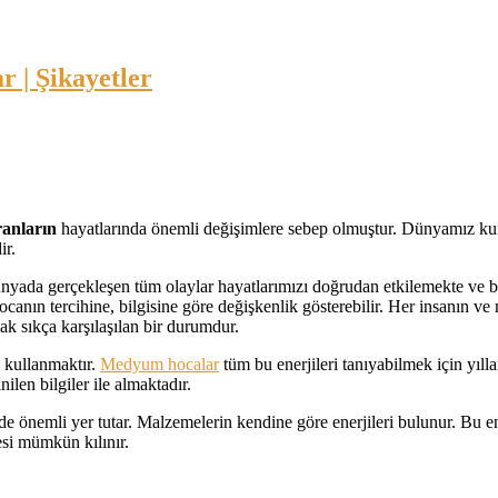
ranların
hayatlarında önemli değişimlere sebep olmuştur. Dünyamız kurul
ir.
yada gerçekleşen tüm olaylar hayatlarımızı doğrudan etkilemekte ve bizl
canın tercihine, bilgisine göre değişkenlik gösterebilir. Her insanın v
ak sıkça karşılaşılan bir durumdur.
 kullanmaktır.
Medyum hocalar
tüm bu enerjileri tanıyabilmek için yılla
ilen bilgiler ile almaktadır.
emli yer tutar. Malzemelerin kendine göre enerjileri bulunur. Bu ener
esi mümkün kılınır.