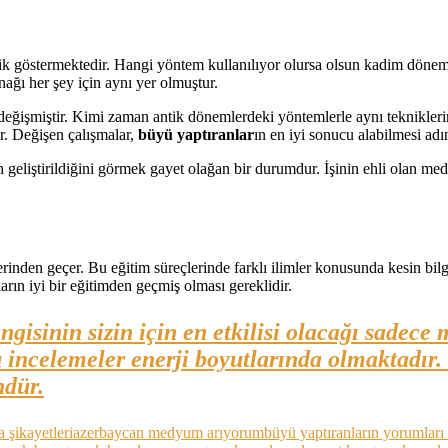
ik göstermektedir. Hangi yöntem kullanılıyor olursa olsun kadim dönemle
ağı her şey için aynı yer olmuştur.
değişmiştir. Kimi zaman antik dönemlerdeki yöntemlerle aynı teknikle
r. Değişen çalışmalar,
büyü yaptıranlar
ın en iyi sonucu alabilmesi adı
rin geliştirildiğini görmek gayet olağan bir durumdur. İşinin ehli olan
inden geçer. Bu eğitim süreçlerinde farklı ilimler konusunda kesin bilg
ın iyi bir eğitimden geçmiş olması gereklidir.
gisinin sizin için en etkilisi olacağı sadec
incelemeler enerji boyutlarında olmaktadır. 
ndür.
şikayetleri
azerbaycan medyum arıyorum
büyü yaptıranların yorumları