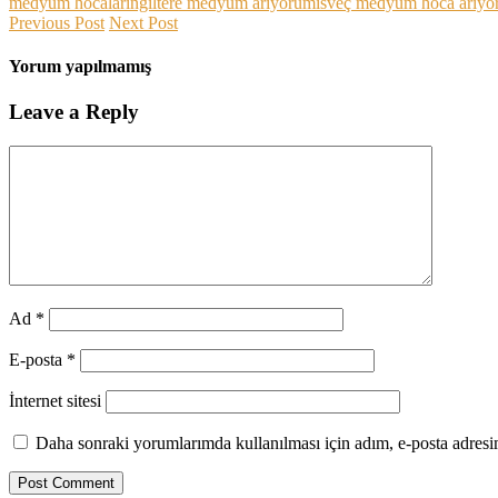
medyum hocalar
ingiltere medyum arıyorum
isveç medyum hoca arıy
Previous Post
Next Post
Yorum yapılmamış
Leave a Reply
Ad
*
E-posta
*
İnternet sitesi
Daha sonraki yorumlarımda kullanılması için adım, e-posta adresim