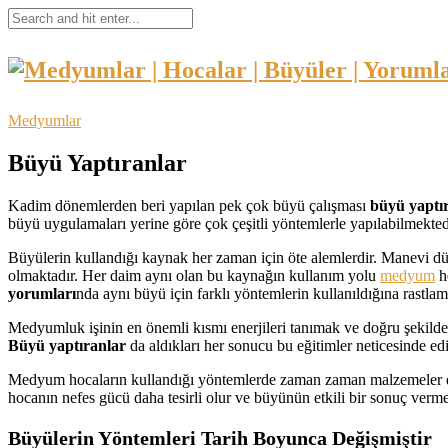
Medyumlar
Büyü Yaptıranlar
Kadim dönemlerden beri yapılan pek çok büyü çalışması
büyü yaptı
büyü uygulamaları yerine göre çok çeşitli yöntemlerle yapılabilmekted
Büyülerin kullandığı kaynak her zaman için öte alemlerdir. Manevi dün
olmaktadır. Her daim aynı olan bu kaynağın kullanım yolu
medyum
ho
yorumları
nda aynı büyü için farklı yöntemlerin kullanıldığına rastlam
Medyumluk işinin en önemli kısmı enerjileri tanımak ve doğru şekilde
Büyü yaptıranlar
da aldıkları her sonucu bu eğitimler neticesinde edin
Medyum hocaların kullandığı yöntemlerde zaman zaman malzemeler de ön
hocanın nefes gücü daha tesirli olur ve büyünün etkili bir sonuç verm
Büyülerin Yöntemleri Tarih Boyunca Değişmiştir