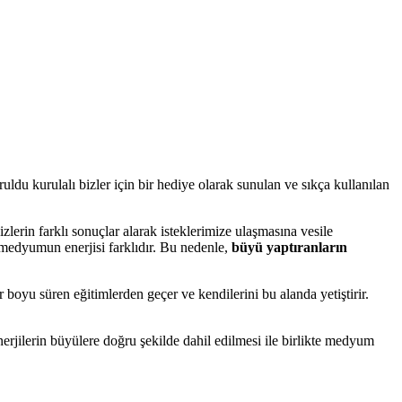
du kurulalı bizler için bir hediye olarak sunulan ve sıkça kullanılan
erin farklı sonuçlar alarak isteklerimize ulaşmasına vesile
e medyumun enerjisi farklıdır. Bu nedenle,
büyü yaptıranların
r boyu süren eğitimlerden geçer ve kendilerini bu alanda yetiştirir.
jilerin büyülere doğru şekilde dahil edilmesi ile birlikte medyum