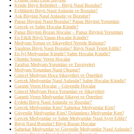
Kişide Büyü Belirtileri – Büyü Nasıl Bozulur?
Evlilikteki Büyü Nasıl Anlaşılır ve Bozulur?
Aşk Büyüsü Nasıl Anlaşılır ve Bozulur?
Papaz Büyüsü Nasıl Bozulur? Papaz Büyüsü Yorumları
Gerçek ve Sahte Hocalar Kimdir?
Papaz Büyüsü Bozan Hocalar – Papaz Büyüsü Yorumları
En Etkili Büyü Yapan Hocalar Kimdir?
Medyum Yorum ve Şikayetleri Nerede Bulunur?
Yapılmış Büyü Nasıl Bozulur? Büyü Nasıl Tespit Edilir?
En İyi Medyumlar Kimdir? Sahte Hocalar Kimdir?
Olumlu Sonuç Veren Hocalar
Tarafsız Medyum Yorumları ve Tavsiyeleri
Medyum Yorumları Nasıl Okunur?
Güncel Medyum Hoca Şikayetleri ve Önerileri
Gerçek Medyumlar Nasıl Anlaşılır? Sahte Hocalar Kimdir?
Garanti Veren Hocalar – Güvenilir Hocalar
Güncel Medyum Hoca Yorumları ve Şikayetleri
Garanti Veren Medyumlar Şikayet ve Önerileri
Evdeki Büyü Nasıl Anlaşılır ve Bozulur?
Gerçek Medyumlar Kim? Sahtekar Medyumlar Kim?
Güvenilir Medyumlar Kim? Dolandırıcı Medyumlar Kim?
Gerçek Medyumlar ve Sahte Medyumlar Nasıl Ayırt Edilir?
Büyü Nasıl Bozulur? Büyü Bozan Hocalar
Sahtekar Medyumlar ve Güvenilir Medyumlar Nasıl Anlaşılır?