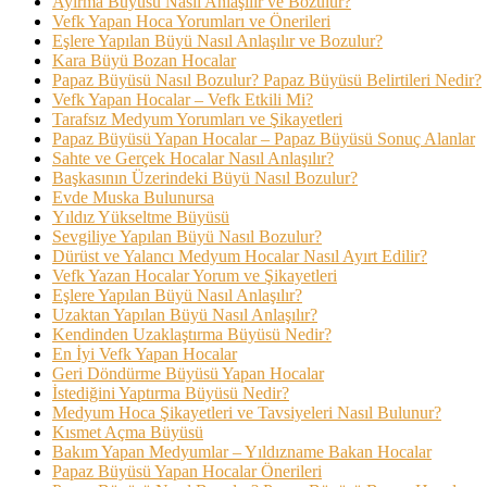
Ayırma Büyüsü Nasıl Anlaşılır ve Bozulur?
Vefk Yapan Hoca Yorumları ve Önerileri
Eşlere Yapılan Büyü Nasıl Anlaşılır ve Bozulur?
Kara Büyü Bozan Hocalar
Papaz Büyüsü Nasıl Bozulur? Papaz Büyüsü Belirtileri Nedir?
Vefk Yapan Hocalar – Vefk Etkili Mi?
Tarafsız Medyum Yorumları ve Şikayetleri
Papaz Büyüsü Yapan Hocalar – Papaz Büyüsü Sonuç Alanlar
Sahte ve Gerçek Hocalar Nasıl Anlaşılır?
Başkasının Üzerindeki Büyü Nasıl Bozulur?
Evde Muska Bulunursa
Yıldız Yükseltme Büyüsü
Sevgiliye Yapılan Büyü Nasıl Bozulur?
Dürüst ve Yalancı Medyum Hocalar Nasıl Ayırt Edilir?
Vefk Yazan Hocalar Yorum ve Şikayetleri
Eşlere Yapılan Büyü Nasıl Anlaşılır?
Uzaktan Yapılan Büyü Nasıl Anlaşılır?
Kendinden Uzaklaştırma Büyüsü Nedir?
En İyi Vefk Yapan Hocalar
Geri Döndürme Büyüsü Yapan Hocalar
İstediğini Yaptırma Büyüsü Nedir?
Medyum Hoca Şikayetleri ve Tavsiyeleri Nasıl Bulunur?
Kısmet Açma Büyüsü
Bakım Yapan Medyumlar – Yıldızname Bakan Hocalar
Papaz Büyüsü Yapan Hocalar Önerileri