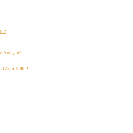
lir?
 Anlaşılır?
l Ayırt Edilir?