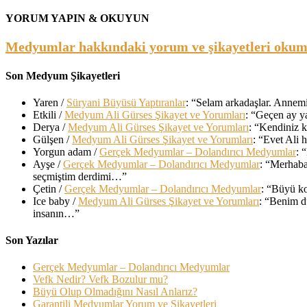
YORUM YAPIN & OKUYUN
Medyumlar hakkındaki yorum ve şikayetleri okumak
Son Medyum Şikayetleri
Yaren
/
Süryani Büyüsü Yaptıranlar
: “
Selam arkadaşlar. Annemin
Etkili
/
Medyum Ali Gürses Şikayet ve Yorumları
: “
Geçen ay ya
Derya
/
Medyum Ali Gürses Şikayet ve Yorumları
: “
Kendiniz k
Gülşen
/
Medyum Ali Gürses Şikayet ve Yorumları
: “
Evet Ali h
Yorgun adam
/
Gerçek Medyumlar – Dolandırıcı Medyumlar
: “
Ayşe
/
Gerçek Medyumlar – Dolandırıcı Medyumlar
: “
Merhaba
seçmiştim derdimi…
”
Çetin
/
Gerçek Medyumlar – Dolandırıcı Medyumlar
: “
Büyü ko
Ice baby
/
Medyum Ali Gürses Şikayet ve Yorumları
: “
Benim du
insanın…
”
Son Yazılar
Gerçek Medyumlar – Dolandırıcı Medyumlar
Vefk Nedir? Vefk Bozulur mu?
Büyü Olup Olmadığını Nasıl Anlarız?
Garantili Medyumlar Yorum ve Şikayetleri