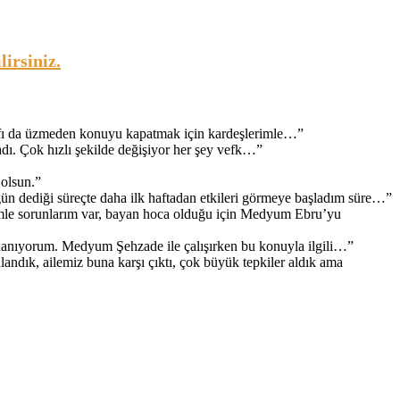
irsiniz.
arafı da üzmeden konuyu kapatmak için kardeşlerimle…
”
adı. Çok hızlı şekilde değişiyor her şey vefk…
”
 olsun.
”
ün dediği süreçte daha ilk haftadan etkileri görmeye başladım süre…
”
le sorunlarım var, bayan hoca olduğu için Medyum Ebru’yu
inanıyorum. Medyum Şehzade ile çalışırken bu konuyla ilgili…
”
andık, ailemiz buna karşı çıktı, çok büyük tepkiler aldık ama