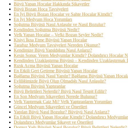
Büyü Yapan Hocalar Hakkında Şikayetler
Büyü Bozan Hoca Tavsiyeleri
En İyi Büyü Bozan Hocalar ve Sahte Hocalar Kimdir?
En İyi Medyum Hoca Yorumları
Soğutma Büyüsü Nasıl Anlaşılır ve Nasıl Bozulur?
Kendinden Soğutma Büyüsü Nedir?
Vefk Yapan Hocalar – Vefki Bozan Şeyler Nedir?
Kişiyi İkna Etme Büyüsü Yapan Hocalar
Tarafsız Medyum Tavsiyeleri Nereden Okunur?
Kendimize Büyü Yapıldığını Nasıl Anlarız?
Kesin Sonuç Veren Medyumlar Kimdir? Dolandırıcı Hocalar Nas
Kendinden Uzaklaştırma Büyüsü – Kendinden Uzaklaştırmak 
Rızık Açma Büyüsü Yapan Hocalar
En Etkili Geri Getirme Büyüsü Yapan Hocalar
Bağlama Büyüsü Nasıl Yapılır? Bağlama Büyüsü Yapan Hocal
Evliliğimizde Büyü Olup Olmadığı Nasıl Anlaşılır?
Soğutma Büyüsü Yaptıranlar
Büyü Belirtileri Nelerdir? Büyü Nasıl Tespit Edilir?
En Son Medyum Şikayetleri Nerede Bulunur?
Vefk Yaptırmak Caiz Mi? Vefk Yaptıranların Yorumları
Güncel Medyum Şikayetleri ve Önerileri
Yapılan Büyü Nasıl Bozulur? Büyüyü Nasıl Anlarız?
En Etkili Büyü Yapan Hocalar Kimdir? Dolandırıcı Medyumlar 
Dolandırıcı Medyumlar Şikayet ve Önerileri
Domuz Yağı Büyüsü Nasıl Bozulur? Büyü Belirtileri Nelerdir?