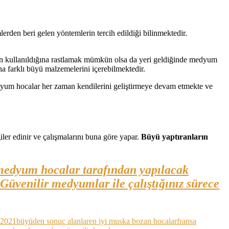
rden beri gelen yöntemlerin tercih edildiği bilinmektedir.
rin kullanıldığına rastlamak mümkün olsa da yeri geldiğinde medyum
na farklı büyü malzemelerini içerebilmektedir.
 medyum hocalar her zaman kendilerini geliştirmeye devam etmekte ve
iler edinir ve çalışmalarını buna göre yapar.
Büyü yaptıranların
e medyum hocalar tarafından yapılacak
Güvenilir medyumlar ile çalıştığınız sürece
 2021
büyüden sonuç alanlar
en iyi muska bozan hocalar
fransa