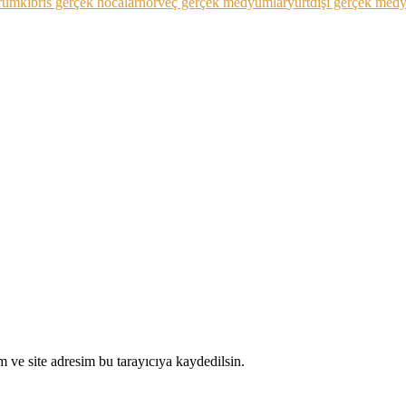
orum
kıbrıs gerçek hocalar
norveç gerçek medyumlar
yurtdışı gerçek med
 ve site adresim bu tarayıcıya kaydedilsin.