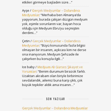
etkileri görmeye başladım süre…
”
Ayşe
/
Gerçek Medyumlar – Dolandırıcı
Medyumlar
: “
Merhaba ben Almanya’da
yaşıyorum, burada çalışan düzgün medyum
yok, eşimle sorunlarım var, bayan hoca
olduğu için Medyum Ebru’yu seçmiştim
derdimi…
”
Çetin
/
Gerçek Medyumlar – Dolandırıcı
Medyumlar
: “
Büyü konusunda fazla bilgisi
olmayan bir insanım, açıkcası kim ne derse
ona inanıyorum. Medyum Şehzade ile
çalışırken bu konuyla ilgili…
”
Ice baby
/
Medyum Ali Gürses Şikayet ve
Yorumları
: “
Benim durumum birazcık farklı.
Uzaktan akrabam olan biriyle birbirimize
sevdalandık, ailemiz buna karşı çıktı, çok
büyük tepkiler aldık ama insanın…
”
SON YAZILAR
Gerçek Medyumlar – Dolandırıcı Medyumlar