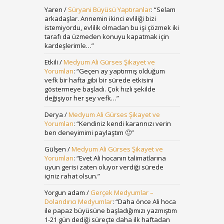
Yaren
/
Süryani Büyüsü Yaptıranlar
: “
Selam
arkadaşlar. Annemin ikinci evliliği bizi
istemiyordu, evlilik olmadan bu işi çözmek iki
tarafı da üzmeden konuyu kapatmak için
kardeşlerimle…
”
Etkili
/
Medyum Ali Gürses Şikayet ve
Yorumları
: “
Geçen ay yaptırmış olduğum
vefk bir hafta gibi bir sürede etkisini
göstermeye başladı. Çok hızlı şekilde
değişiyor her şey vefk…
”
Derya
/
Medyum Ali Gürses Şikayet ve
Yorumları
: “
Kendiniz kendi kararınızı verin
ben deneyimimi paylaştım 🙂
”
Gülşen
/
Medyum Ali Gürses Şikayet ve
Yorumları
: “
Evet Ali hocanın talimatlarına
uyun gerisi zaten oluyor verdiği sürede
içiniz rahat olsun.
”
Yorgun adam
/
Gerçek Medyumlar –
Dolandırıcı Medyumlar
: “
Daha önce Ali hoca
ile papaz büyüsüne başladığımızı yazmıştım
1-21 gün dediği süreçte daha ilk haftadan