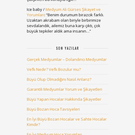
Ice baby
/
Medyum Ali Gürses Şikayet ve
Yorumları
: “
Benim durumum birazcık farklı.
Uzaktan akrabam olan biriyle birbirimize
sevdalandık, ailemiz buna karşı çıktı, çok
büyük tepkiler aldık ama insanın…
”
SON YAZILAR
Gerçek Medyumlar – Dolandırıcı Medyumlar
Vefk Nedir? Vefk Bozulur mu?
Büyü Olup Olmadığını Nasıl Anlarız?
Garantili Medyumlar Yorum ve Şikayetleri
Büyü Yapan Hocalar Hakkında Şikayetler
Büyü Bozan Hoca Tavsiyeleri
En İyi Büyü Bozan Hocalar ve Sahte Hocalar
Kimdir?
En İyi Medyum Hoca Yorumları