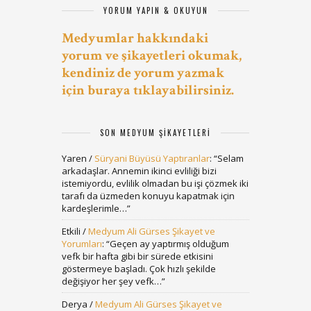
YORUM YAPIN & OKUYUN
Medyumlar hakkındaki
yorum ve şikayetleri okumak,
kendiniz de yorum yazmak
için buraya tıklayabilirsiniz.
SON MEDYUM ŞIKAYETLERI
Yaren
/
Süryani Büyüsü Yaptıranlar
: “
Selam
arkadaşlar. Annemin ikinci evliliği bizi
istemiyordu, evlilik olmadan bu işi çözmek iki
tarafı da üzmeden konuyu kapatmak için
kardeşlerimle…
”
Etkili
/
Medyum Ali Gürses Şikayet ve
Yorumları
: “
Geçen ay yaptırmış olduğum
vefk bir hafta gibi bir sürede etkisini
göstermeye başladı. Çok hızlı şekilde
değişiyor her şey vefk…
”
Derya
/
Medyum Ali Gürses Şikayet ve