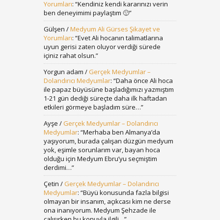
Yorumları
: “
Kendiniz kendi kararınızı verin
ben deneyimimi paylaştım 🙂
”
Gülşen
/
Medyum Ali Gürses Şikayet ve
Yorumları
: “
Evet Ali hocanın talimatlarına
uyun gerisi zaten oluyor verdiği sürede
içiniz rahat olsun.
”
Yorgun adam
/
Gerçek Medyumlar –
Dolandırıcı Medyumlar
: “
Daha önce Ali hoca
ile papaz büyüsüne başladığımızı yazmıştım
1-21 gün dediği süreçte daha ilk haftadan
etkileri görmeye başladım süre…
”
Ayşe
/
Gerçek Medyumlar – Dolandırıcı
Medyumlar
: “
Merhaba ben Almanya’da
yaşıyorum, burada çalışan düzgün medyum
yok, eşimle sorunlarım var, bayan hoca
olduğu için Medyum Ebru’yu seçmiştim
derdimi…
”
Çetin
/
Gerçek Medyumlar – Dolandırıcı
Medyumlar
: “
Büyü konusunda fazla bilgisi
olmayan bir insanım, açıkcası kim ne derse
ona inanıyorum. Medyum Şehzade ile
çalışırken bu konuyla ilgili…
”