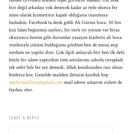
olması çevreden aileden tepki görmeye başladı. Hiç atak
biri değil arkadaşı yok denecek kadar az öyle olunca bir
anne olarak kısmetinin kapalı olduğuna inanmaya
başladım. Facebook’ta denk geldi Ali Gürses hoca. 50 bin
kişi falan beğenmiş sayfayı, bir sürü iyi yorum var biraz
okuyunca benim gibi durumlar yaşayan kişilerin ali hoca
vesilesiyle çözüm bulduğunu gördüm ben de mesaj atıp
sordum ne yapılır diye. Çok ilgili anlayışlı biri ben ilk defa
böyle bir işlem yaptırdım tüm sorularımı sabırla cevapladı
tek sefer bile bir şey demedi. Allah kendisinden razı olsun
binlerce kez. Genelde mailden iletişim kurduk hep
medyumalibey@gmail.com
mail adresi umarım sizlere de
faydası olur.
LEAVE A REPLY