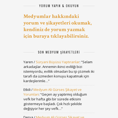
YORUM YAPIN & OKUYUN
Medyumlar hakkındaki
yorum ve şikayetleri okumak,
kendiniz de yorum yazmak
için buraya tıklayabilirsiniz.
SON MEDYUM ŞIKAYETLERI
Yaren
/
Süryani Büyüsü Yaptıranlar
: “
Selam
arkadaşlar. Annemin ikinci evliliği bizi
istemiyordu, evlilik olmadan bu işi çözmek iki
tarafı da üzmeden konuyu kapatmak için
kardeşlerimle…
”
Etkili
/
Medyum Ali Gürses Şikayet ve
Yorumları
: “
Geçen ay yaptırmış olduğum
vefk bir hafta gibi bir sürede etkisini
göstermeye başladı. Çok hızlı şekilde
değişiyor her şey vefk…
”
Derya
/
Medyum Ali Gürses Şikayet ve