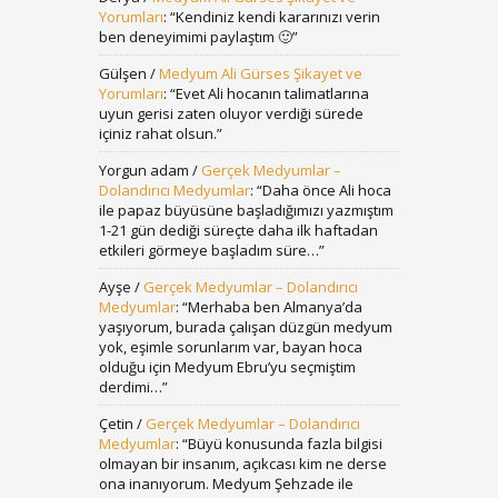
Yorumları
: “
Kendiniz kendi kararınızı verin
ben deneyimimi paylaştım 🙂
”
Gülşen
/
Medyum Ali Gürses Şikayet ve
Yorumları
: “
Evet Ali hocanın talimatlarına
uyun gerisi zaten oluyor verdiği sürede
içiniz rahat olsun.
”
Yorgun adam
/
Gerçek Medyumlar –
Dolandırıcı Medyumlar
: “
Daha önce Ali hoca
ile papaz büyüsüne başladığımızı yazmıştım
1-21 gün dediği süreçte daha ilk haftadan
etkileri görmeye başladım süre…
”
Ayşe
/
Gerçek Medyumlar – Dolandırıcı
Medyumlar
: “
Merhaba ben Almanya’da
yaşıyorum, burada çalışan düzgün medyum
yok, eşimle sorunlarım var, bayan hoca
olduğu için Medyum Ebru’yu seçmiştim
derdimi…
”
Çetin
/
Gerçek Medyumlar – Dolandırıcı
Medyumlar
: “
Büyü konusunda fazla bilgisi
olmayan bir insanım, açıkcası kim ne derse
ona inanıyorum. Medyum Şehzade ile