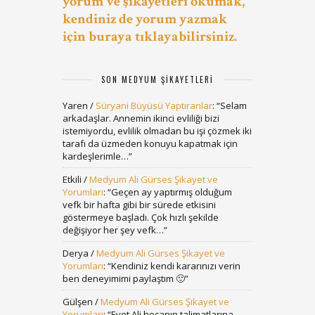
yorum ve şikayetleri okumak,
kendiniz de yorum yazmak
için buraya tıklayabilirsiniz.
SON MEDYUM ŞIKAYETLERI
Yaren
/
Süryani Büyüsü Yaptıranlar
: “
Selam
arkadaşlar. Annemin ikinci evliliği bizi
istemiyordu, evlilik olmadan bu işi çözmek iki
tarafı da üzmeden konuyu kapatmak için
kardeşlerimle…
”
Etkili
/
Medyum Ali Gürses Şikayet ve
Yorumları
: “
Geçen ay yaptırmış olduğum
vefk bir hafta gibi bir sürede etkisini
göstermeye başladı. Çok hızlı şekilde
değişiyor her şey vefk…
”
Derya
/
Medyum Ali Gürses Şikayet ve
Yorumları
: “
Kendiniz kendi kararınızı verin
ben deneyimimi paylaştım 🙂
”
Gülşen
/
Medyum Ali Gürses Şikayet ve
Yorumları
: “
Evet Ali hocanın talimatlarına