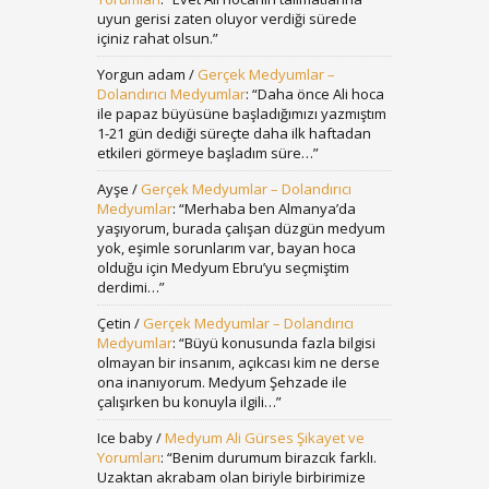
uyun gerisi zaten oluyor verdiği sürede
içiniz rahat olsun.
”
Yorgun adam
/
Gerçek Medyumlar –
Dolandırıcı Medyumlar
: “
Daha önce Ali hoca
ile papaz büyüsüne başladığımızı yazmıştım
1-21 gün dediği süreçte daha ilk haftadan
etkileri görmeye başladım süre…
”
Ayşe
/
Gerçek Medyumlar – Dolandırıcı
Medyumlar
: “
Merhaba ben Almanya’da
yaşıyorum, burada çalışan düzgün medyum
yok, eşimle sorunlarım var, bayan hoca
olduğu için Medyum Ebru’yu seçmiştim
derdimi…
”
Çetin
/
Gerçek Medyumlar – Dolandırıcı
Medyumlar
: “
Büyü konusunda fazla bilgisi
olmayan bir insanım, açıkcası kim ne derse
ona inanıyorum. Medyum Şehzade ile
çalışırken bu konuyla ilgili…
”
Ice baby
/
Medyum Ali Gürses Şikayet ve
Yorumları
: “
Benim durumum birazcık farklı.
Uzaktan akrabam olan biriyle birbirimize