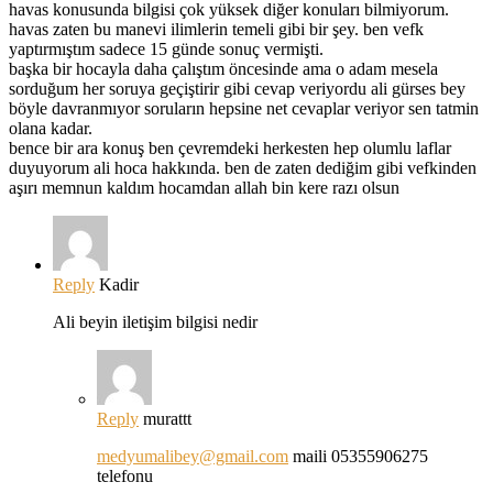
havas konusunda bilgisi çok yüksek diğer konuları bilmiyorum.
havas zaten bu manevi ilimlerin temeli gibi bir şey. ben vefk
yaptırmıştım sadece 15 günde sonuç vermişti.
başka bir hocayla daha çalıştım öncesinde ama o adam mesela
sorduğum her soruya geçiştirir gibi cevap veriyordu ali gürses bey
böyle davranmıyor soruların hepsine net cevaplar veriyor sen tatmin
olana kadar.
bence bir ara konuş ben çevremdeki herkesten hep olumlu laflar
duyuyorum ali hoca hakkında. ben de zaten dediğim gibi vefkinden
aşırı memnun kaldım hocamdan allah bin kere razı olsun
Reply
Kadir
Ali beyin iletişim bilgisi nedir
Reply
murattt
medyumalibey@gmail.com
maili 05355906275
telefonu