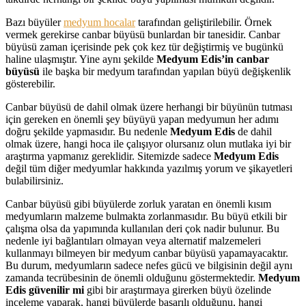
Bazı büyüler
medyum hocalar
tarafından geliştirilebilir. Örnek
vermek gerekirse canbar büyüsü bunlardan bir tanesidir. Canbar
büyüsü zaman içerisinde pek çok kez tür değiştirmiş ve bugünkü
haline ulaşmıştır. Yine aynı şekilde
Medyum Edis’in canbar
büyüsü
ile başka bir medyum tarafından yapılan büyü değişkenlik
gösterebilir.
Canbar büyüsü de dahil olmak üzere herhangi bir büyünün tutması
için gereken en önemli şey büyüyü yapan medyumun her adımı
doğru şekilde yapmasıdır. Bu nedenle
Medyum Edis
de dahil
olmak üzere, hangi hoca ile çalışıyor olursanız olun mutlaka iyi bir
araştırma yapmanız gereklidir. Sitemizde sadece
Medyum Edis
değil tüm diğer medyumlar hakkında yazılmış yorum ve şikayetleri
bulabilirsiniz.
Canbar büyüsü gibi büyülerde zorluk yaratan en önemli kısım
medyumların malzeme bulmakta zorlanmasıdır. Bu büyü etkili bir
çalışma olsa da yapımında kullanılan deri çok nadir bulunur. Bu
nedenle iyi bağlantıları olmayan veya alternatif malzemeleri
kullanmayı bilmeyen bir medyum canbar büyüsü yapamayacaktır.
Bu durum, medyumların sadece nefes gücü ve bilgisinin değil aynı
zamanda tecrübesinin de önemli olduğunu göstermektedir.
Medyum
Edis güvenilir mi
gibi bir araştırmaya girerken büyü özelinde
inceleme yaparak, hangi büyülerde başarılı olduğunu, hangi