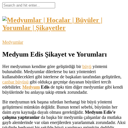
Medyumlar
Medyum Edis Şikayet ve Yorumları
Her medyumun kendine göre geliştirdiği bir
büyü
yöntemi
bulunabilir. Medyumlar dilerlerse bu tarz yöntemleri
kullanabilecekleri gibi isterlerse de başkaları tarafından geliştirilen,
canbar büyüsü
gibi oldukça geçmişe dayanan büyüleri tercih
edebilirler.
Medyum
Edis
de tıpkı tüm diğer medyumlar gibi kendi
büyülerinde bu anlayışı takip etmek zorundadır.
Bir medyumun tek başına sıfırdan herhangi bir büyü yöntemi
geliştirmesi mümkün değildir. Bunun temel sebebi, büyünün her
daim aynı kaynağa dayalı olması gerektiğidir.
Medyum Edis’e
çalışma yaptıranlar
da başka bir medyumla çalışanlar da mutlaka
gayb alemlerinde var olan enerjilerden yararlanmak zorundadır. Aksi
takdirde herhangi bir şekilde büyü yapılması mümkün değildir.