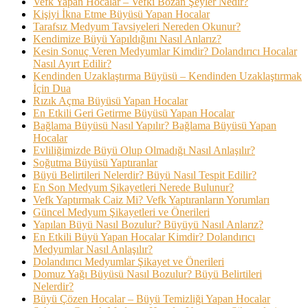
Vefk Yapan Hocalar – Vefki Bozan Şeyler Nedir?
Kişiyi İkna Etme Büyüsü Yapan Hocalar
Tarafsız Medyum Tavsiyeleri Nereden Okunur?
Kendimize Büyü Yapıldığını Nasıl Anlarız?
Kesin Sonuç Veren Medyumlar Kimdir? Dolandırıcı Hocalar
Nasıl Ayırt Edilir?
Kendinden Uzaklaştırma Büyüsü – Kendinden Uzaklaştırmak
İçin Dua
Rızık Açma Büyüsü Yapan Hocalar
En Etkili Geri Getirme Büyüsü Yapan Hocalar
Bağlama Büyüsü Nasıl Yapılır? Bağlama Büyüsü Yapan
Hocalar
Evliliğimizde Büyü Olup Olmadığı Nasıl Anlaşılır?
Soğutma Büyüsü Yaptıranlar
Büyü Belirtileri Nelerdir? Büyü Nasıl Tespit Edilir?
En Son Medyum Şikayetleri Nerede Bulunur?
Vefk Yaptırmak Caiz Mi? Vefk Yaptıranların Yorumları
Güncel Medyum Şikayetleri ve Önerileri
Yapılan Büyü Nasıl Bozulur? Büyüyü Nasıl Anlarız?
En Etkili Büyü Yapan Hocalar Kimdir? Dolandırıcı
Medyumlar Nasıl Anlaşılır?
Dolandırıcı Medyumlar Şikayet ve Önerileri
Domuz Yağı Büyüsü Nasıl Bozulur? Büyü Belirtileri
Nelerdir?
Büyü Çözen Hocalar – Büyü Temizliği Yapan Hocalar