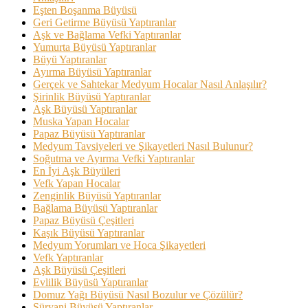
Eşten Boşanma Büyüsü
Geri Getirme Büyüsü Yaptıranlar
Aşk ve Bağlama Vefki Yaptıranlar
Yumurta Büyüsü Yaptıranlar
Büyü Yaptıranlar
Ayırma Büyüsü Yaptıranlar
Gerçek ve Sahtekar Medyum Hocalar Nasıl Anlaşılır?
Şirinlik Büyüsü Yaptıranlar
Aşk Büyüsü Yaptıranlar
Muska Yapan Hocalar
Papaz Büyüsü Yaptıranlar
Medyum Tavsiyeleri ve Şikayetleri Nasıl Bulunur?
Soğutma ve Ayırma Vefki Yaptıranlar
En İyi Aşk Büyüleri
Vefk Yapan Hocalar
Zenginlik Büyüsü Yaptıranlar
Bağlama Büyüsü Yaptıranlar
Papaz Büyüsü Çeşitleri
Kaşık Büyüsü Yaptıranlar
Medyum Yorumları ve Hoca Şikayetleri
Vefk Yaptıranlar
Aşk Büyüsü Çeşitleri
Evlilik Büyüsü Yaptıranlar
Domuz Yağı Büyüsü Nasıl Bozulur ve Çözülür?
Süryani Büyüsü Yaptıranlar