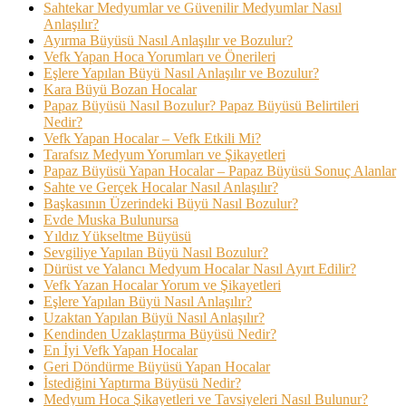
Sahtekar Medyumlar ve Güvenilir Medyumlar Nasıl
Anlaşılır?
Ayırma Büyüsü Nasıl Anlaşılır ve Bozulur?
Vefk Yapan Hoca Yorumları ve Önerileri
Eşlere Yapılan Büyü Nasıl Anlaşılır ve Bozulur?
Kara Büyü Bozan Hocalar
Papaz Büyüsü Nasıl Bozulur? Papaz Büyüsü Belirtileri
Nedir?
Vefk Yapan Hocalar – Vefk Etkili Mi?
Tarafsız Medyum Yorumları ve Şikayetleri
Papaz Büyüsü Yapan Hocalar – Papaz Büyüsü Sonuç Alanlar
Sahte ve Gerçek Hocalar Nasıl Anlaşılır?
Başkasının Üzerindeki Büyü Nasıl Bozulur?
Evde Muska Bulunursa
Yıldız Yükseltme Büyüsü
Sevgiliye Yapılan Büyü Nasıl Bozulur?
Dürüst ve Yalancı Medyum Hocalar Nasıl Ayırt Edilir?
Vefk Yazan Hocalar Yorum ve Şikayetleri
Eşlere Yapılan Büyü Nasıl Anlaşılır?
Uzaktan Yapılan Büyü Nasıl Anlaşılır?
Kendinden Uzaklaştırma Büyüsü Nedir?
En İyi Vefk Yapan Hocalar
Geri Döndürme Büyüsü Yapan Hocalar
İstediğini Yaptırma Büyüsü Nedir?
Medyum Hoca Şikayetleri ve Tavsiyeleri Nasıl Bulunur?