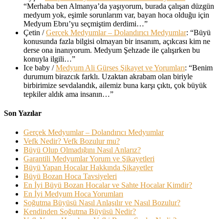
“
Merhaba ben Almanya’da yaşıyorum, burada çalışan düzgün
medyum yok, eşimle sorunlarım var, bayan hoca olduğu için
Medyum Ebru’yu seçmiştim derdimi…
”
Çetin
/
Gerçek Medyumlar – Dolandırıcı Medyumlar
: “
Büyü
konusunda fazla bilgisi olmayan bir insanım, açıkcası kim ne
derse ona inanıyorum. Medyum Şehzade ile çalışırken bu
konuyla ilgili…
”
Ice baby
/
Medyum Ali Gürses Şikayet ve Yorumları
: “
Benim
durumum birazcık farklı. Uzaktan akrabam olan biriyle
birbirimize sevdalandık, ailemiz buna karşı çıktı, çok büyük
tepkiler aldık ama insanın…
”
Son Yazılar
Gerçek Medyumlar – Dolandırıcı Medyumlar
Vefk Nedir? Vefk Bozulur mu?
Büyü Olup Olmadığını Nasıl Anlarız?
Garantili Medyumlar Yorum ve Şikayetleri
Büyü Yapan Hocalar Hakkında Şikayetler
Büyü Bozan Hoca Tavsiyeleri
En İyi Büyü Bozan Hocalar ve Sahte Hocalar Kimdir?
En İyi Medyum Hoca Yorumları
Soğutma Büyüsü Nasıl Anlaşılır ve Nasıl Bozulur?
Kendinden Soğutma Büyüsü Nedir?