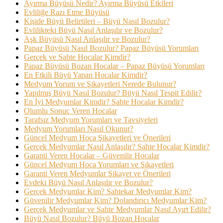
Ayırma Büyüsü Nedir? Ayırma Büyüsü Etkileri
Evliliğe Razı Etme Büyüsü
Kişide Büyü Belirtileri – Büyü Nasıl Bozulur?
Evlilikteki Büyü Nasıl Anlaşılır ve Bozulur?
Aşk Büyüsü Nasıl Anlaşılır ve Bozulur?
Papaz Büyüsü Nasıl Bozulur? Papaz Büyüsü Yorumları
Gerçek ve Sahte Hocalar Kimdir?
Papaz Büyüsü Bozan Hocalar – Papaz Büyüsü Yorumları
En Etkili Büyü Yapan Hocalar Kimdir?
Medyum Yorum ve Şikayetleri Nerede Bulunur?
Yapılmış Büyü Nasıl Bozulur? Büyü Nasıl Tespit Edilir?
En İyi Medyumlar Kimdir? Sahte Hocalar Kimdir?
Olumlu Sonuç Veren Hocalar
Tarafsız Medyum Yorumları ve Tavsiyeleri
Medyum Yorumları Nasıl Okunur?
Güncel Medyum Hoca Şikayetleri ve Önerileri
Gerçek Medyumlar Nasıl Anlaşılır? Sahte Hocalar Kimdir?
Garanti Veren Hocalar – Güvenilir Hocalar
Güncel Medyum Hoca Yorumları ve Şikayetleri
Garanti Veren Medyumlar Şikayet ve Önerileri
Evdeki Büyü Nasıl Anlaşılır ve Bozulur?
Gerçek Medyumlar Kim? Sahtekar Medyumlar Kim?
Güvenilir Medyumlar Kim? Dolandırıcı Medyumlar Kim?
Gerçek Medyumlar ve Sahte Medyumlar Nasıl Ayırt Edilir?
Büyü Nasıl Bozulur? Büyü Bozan Hocalar