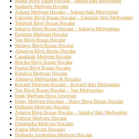
Muğla Büyü Yapan Hocalar – Muğla’daki Medyumlar
Şanlıurfa Medyum Hocalar
Ankara Medyum Hocalar – Ankara’daki Medyumlar
Eskişehir Büyü Bozan Hocalar – Eskişehir’deki Medyumlar
Tekirdağ Büyü Bozan Hocalar
Sakarya Büyü Bozan Hocalar – Sakarya Medyumları
Erzurum Medyum Hocalar
Van Büyü Bozan Hocalar
Malatya Büyü Bozan Hocalar
Almanya Büyü Bozan Hocalar
Çanakkale Medyum Hocalar
Belçika Büyü Bozan Hocalar
Fransa Büyü Bozan Hocalar
Kütahya Medyum Hocalar
Almanya Medyumları & Hocaları
Kocaeli Medyum Hocalar – Kocaeli’deki Medyumlar
Van Büyü Bozan Hocalar – Van Medyumları
İzmir Medyum Hoca Arıyorum
Hatay Medyum Hocaları – Hatay Büyü Bozan Hocalar
Hollanda Medyum Hocaları
Antalya Büyü Bozan Hocalar – Antalya’daki Medyumlar
Trabzon Medyum Hocalar
Danimarka Medyum Hocaları
Adana Medyum Hocaları
Hollanda Amsterdam Medyum Hocalar