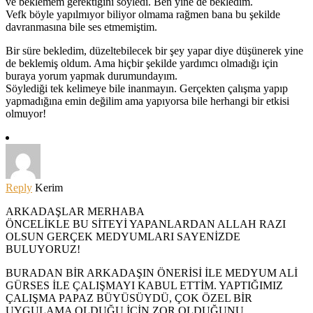
ve beklemem gerektiğini söyledi. Ben yine de bekledim.
Vefk böyle yapılmıyor biliyor olmama rağmen bana bu şekilde
davranmasına bile ses etmemiştim.
Bir süre bekledim, düzeltebilecek bir şey yapar diye düşünerek yine
de beklemiş oldum. Ama hiçbir şekilde yardımcı olmadığı için
buraya yorum yapmak durumundayım.
Söylediği tek kelimeye bile inanmayın. Gerçekten çalışma yapıp
yapmadığına emin değilim ama yapıyorsa bile herhangi bir etkisi
olmuyor!
Reply
Kerim
ARKADAŞLAR MERHABA
ÖNCELİKLE BU SİTEYİ YAPANLARDAN ALLAH RAZI
OLSUN GERÇEK MEDYUMLARI SAYENİZDE
BULUYORUZ!
BURADAN BİR ARKADAŞIN ÖNERİSİ İLE MEDYUM ALİ
GÜRSES İLE ÇALIŞMAYI KABUL ETTİM. YAPTIĞIMIZ
ÇALIŞMA PAPAZ BÜYÜSÜYDÜ, ÇOK ÖZEL BİR
UYGULAMA OLDUĞU İÇİN ZOR OLDUĞUNU