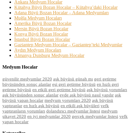
Ankara Medyum Hocalar
Kütahya Büyü Bozan Hocalar – Kütahya’daki Hocalar
Adana Büyü Bozan Hocalar – Adana Medyumları
Muğla Medyum Hocaları
Amerika Büyü Bozan Hocalar
Mersin Büyü Bozan Hocalar
Konya Büyü Bozan Hocalar
İstanbul Büyü Bozan Hocalar
Gaziantep Medyum Hocalar – Gaziantep’teki Medyumlar
Aydın Medyum Hocaları
Almanya Duisburg Medyum Hocalar
Medyum Hocalar
güvenilir medyumlar 2020
aşk büyüsü günah mı
geri getirme
büyüsünden sonuç alanlar
eşi geri getirme büyüsü
en hızlı geri
getirme büyüsü
en etkili geri getirme büyüsü
aşk büyüsü yorumları
aşk büyüsünden sonuç alanlar
evde aşk büyüsü nasıl yapılır
aşk
büyüsü yapan hocalar
medyum yorumları 2020
aşk büyüsü
yaptıranlar
en hızlı aşk büyüsü
en etkili aşk büyüleri
vefk
yaptıranların yorumları
dolandırıcı medyumlar listesi
medyum
şikayet 2020
en iyi medyumlar 2020
gerçek medyumlar listesi
vefk
yapan hocalar