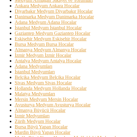
Medyum Armağan Şikayet ve Yorumları
Ankara Medyum Ankara Hocalar
Diyarbakır Medyum Diyarbakır Hocalar
Danimarka Medyum Danimarka Hocalar
Adana Medyum Adana Hocalar
İstanbul Medyum İstanbul Hocalar
Gaziantep Medyum Gaziantep Hocalar
Eskişehir Medyum Eskişehir Hocalar
Bursa Medyum Bursa Hocalar
Almanya Medyum Almanya Hocalar
İzmir Medyum İzmir Hocalar
Antalya Medyum Antalya Hocalar
Adana Medyumları
İstanbul Medyumları
Belçika Medyum Belçika Hocalar
Sivas Medyum Sivas Hocalar
Hollanda Medyum Hollanda Hocalar
Malatya Medyumları
Mersin Medyum Mersin Hocalar
Avusturya Medyum Avusturya Hocalar
Almanya Büyücü Hocalar
İzmir Medyumları
Zürih Medyum Hocalar
Bursa Büyü Yapan Hocalar
Mardin Büyü Yapan Hocalar