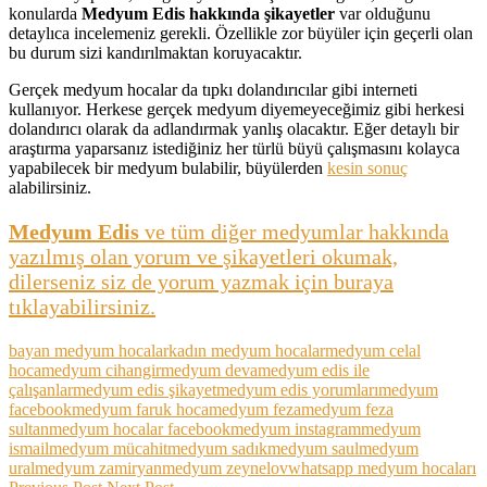
konularda
Medyum Edis hakkında şikayetler
var olduğunu
detaylıca incelemeniz gerekli. Özellikle zor büyüler için geçerli olan
bu durum sizi kandırılmaktan koruyacaktır.
Gerçek medyum hocalar da tıpkı dolandırıcılar gibi interneti
kullanıyor. Herkese gerçek medyum diyemeyeceğimiz gibi herkesi
dolandırıcı olarak da adlandırmak yanlış olacaktır. Eğer detaylı bir
araştırma yaparsanız istediğiniz her türlü büyü çalışmasını kolayca
yapabilecek bir medyum bulabilir, büyülerden
kesin sonuç
alabilirsiniz.
Medyum Edis
ve tüm diğer medyumlar hakkında
yazılmış olan yorum ve şikayetleri okumak,
dilerseniz siz de yorum yazmak için buraya
tıklayabilirsiniz.
bayan medyum hocalar
kadın medyum hocalar
medyum celal
hoca
medyum cihangir
medyum deva
medyum edis ile
çalışanlar
medyum edis şikayet
medyum edis yorumları
medyum
facebook
medyum faruk hoca
medyum feza
medyum feza
sultan
medyum hocalar facebook
medyum instagram
medyum
ismail
medyum mücahit
medyum sadık
medyum saul
medyum
ural
medyum zamiryan
medyum zeynelov
whatsapp medyum hocaları