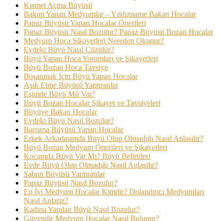
Kısmet Açma Büyüsü
Bakım Yapan Medyumlar – Yıldızname Bakan Hocalar
Papaz Büyüsü Yapan Hocalar Önerileri
Papaz Büyüsü Nasıl Bozulur? Papaz Büyüsü Bozan Hocalar
Medyum Hoca Şikayetleri Nereden Okunur?
Evdeki Büyü Nasıl Çözülür?
Büyü Yapan Hoca Yorumları ve Şikayetleri
Büyü Bozan Hoca Tavsiye
Boşanmak İçin Büyü Yapan Hocalar
Aşık Etme Büyüsü Yaptıranlar
Eşimde Büyü Mü Var?
Büyü Bozan Hocalar Şikayet ve Tavsiyeleri
Büyüye Bakan Hocalar
Evdeki Büyü Nasıl Bozulur?
Barışma Büyüsü Yapan Hocalar
Erkek Arkadaşımda Büyü Olup Olmadığı Nasıl Anlaşılır?
Büyü Bozan Medyum Önerileri ve Şikayetleri
Kocamda Büyü Var Mı? Büyü Belirtileri
Evde Büyü Olup Olmadığı Nasıl Anlaşılır?
Sabun Büyüsü Yaptıranlar
Papaz Büyüsü Nasıl Bozulur?
En İyi Medyum Hocalar Kimdir? Dolandırıcı Medyumları
Nasıl Anlarız?
Kadına Yapılan Büyü Nasıl Bozulur?
Güvenilir Medyum Hocalar Nasıl Bulunur?