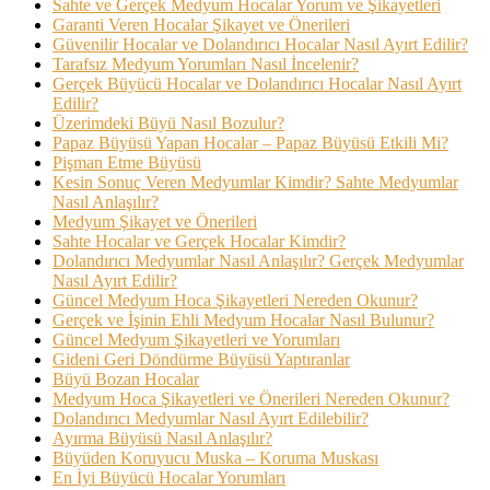
Sahte ve Gerçek Medyum Hocalar Yorum ve Şikayetleri
Garanti Veren Hocalar Şikayet ve Önerileri
Güvenilir Hocalar ve Dolandırıcı Hocalar Nasıl Ayırt Edilir?
Tarafsız Medyum Yorumları Nasıl İncelenir?
Gerçek Büyücü Hocalar ve Dolandırıcı Hocalar Nasıl Ayırt
Edilir?
Üzerimdeki Büyü Nasıl Bozulur?
Papaz Büyüsü Yapan Hocalar – Papaz Büyüsü Etkili Mi?
Pişman Etme Büyüsü
Kesin Sonuç Veren Medyumlar Kimdir? Sahte Medyumlar
Nasıl Anlaşılır?
Medyum Şikayet ve Önerileri
Sahte Hocalar ve Gerçek Hocalar Kimdir?
Dolandırıcı Medyumlar Nasıl Anlaşılır? Gerçek Medyumlar
Nasıl Ayırt Edilir?
Güncel Medyum Hoca Şikayetleri Nereden Okunur?
Gerçek ve İşinin Ehli Medyum Hocalar Nasıl Bulunur?
Güncel Medyum Şikayetleri ve Yorumları
Gideni Geri Döndürme Büyüsü Yaptıranlar
Büyü Bozan Hocalar
Medyum Hoca Şikayetleri ve Önerileri Nereden Okunur?
Dolandırıcı Medyumlar Nasıl Ayırt Edilebilir?
Ayırma Büyüsü Nasıl Anlaşılır?
Büyüden Koruyucu Muska – Koruma Muskası
En İyi Büyücü Hocalar Yorumları