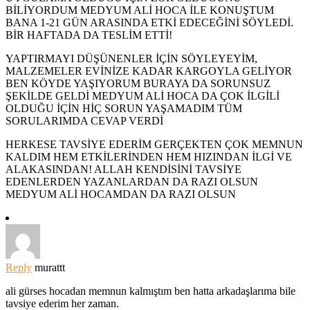
BİLİYORDUM MEDYUM ALİ HOCA İLE KONUŞTUM
BANA 1-21 GÜN ARASINDA ETKİ EDECEĞİNİ SÖYLEDİ.
BİR HAFTADA DA TESLİM ETTİ!
YAPTIRMAYI DÜŞÜNENLER İÇİN SÖYLEYEYİM,
MALZEMELER EVİNİZE KADAR KARGOYLA GELİYOR
BEN KÖYDE YAŞIYORUM BURAYA DA SORUNSUZ
ŞEKİLDE GELDİ MEDYUM ALİ HOCA DA ÇOK İLGİLİ
OLDUĞU İÇİN HİÇ SORUN YAŞAMADIM TÜM
SORULARIMDA CEVAP VERDİ
HERKESE TAVSİYE EDERİM GERÇEKTEN ÇOK MEMNUN
KALDIM HEM ETKİLERİNDEN HEM HIZINDAN İLGİ VE
ALAKASINDAN! ALLAH KENDİSİNİ TAVSİYE
EDENLERDEN YAZANLARDAN DA RAZI OLSUN
MEDYUM ALİ HOCAMDAN DA RAZI OLSUN
Reply
murattt
ali gürses hocadan memnun kalmıştım ben hatta arkadaşlarıma bile
tavsiye ederim her zaman.