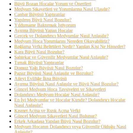
Büyü Bozan Hocalar Yorum ve Önerileri
Medyum Şikayetleri ve Yorumlarına Nasıl Ulaşılır?
Canbar Büyüsü Yaptıranlar
Yapılmış Büyü Nasıl Bozulur?
Yıldızname Baktırmak İstiyorum
Ayırma Büyüsü Yapan Hocalar
Gerçek ve Dolandırıcı Medyumlar Nasıl Anlaşılır?
Medyum Hoca Yorumlarını Nereden Okuyabiliriz?
Bağlama Vefki Belirtileri Nedir? Yapılan Kişi Ne Hisseder?
Kara Büyü Nasıl Bozulur?
Sahtekar ve Güvenilir Medyumlar Nasıl Anlaşılır?
Tırnak Büyüsü Yaptıranlar
Domuz Yağı Büyüsü Nasıl Bozulur?
Papaz Büyüsü Nasıl Anlaşılır ve Bozulur?
Aileyi Evliliğe İkna Büyüsü
Ayırma Büyüsü Nasıl Anlaşılır ve Büyü Nasıl Bozulur?
Güncel Medyum Hoca Tavsiyeleri ve Şikayetleri
Dolandırıcı Medyum Hocalar Nasıl Anlaşılır?
En İyi Medyumlar ve Hocalar Kimdir? Dolandırıcı Hocalar
Nasıl Anlaşılır?
Kısmet Açma ve Rızık Açma Vefki
Güncel Medyum Şikayetleri Nasıl Bulunur?
Erkek Arkadaşa Yapılan Büyü Nasıl Bozulur?
Medyum Hocanın Dolandırıcı veya Güvenilir Olduğu Nasıl
Anlaşılır?