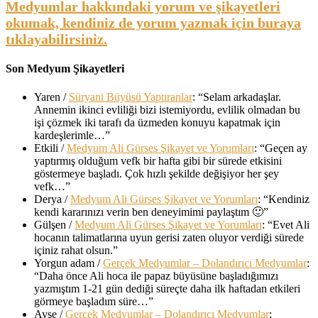
Medyumlar hakkındaki yorum ve şikayetleri
okumak, kendiniz de yorum yazmak için buraya
tıklayabilirsiniz.
Son Medyum Şikayetleri
Yaren
/
Süryani Büyüsü Yaptıranlar
: “
Selam arkadaşlar.
Annemin ikinci evliliği bizi istemiyordu, evlilik olmadan bu
işi çözmek iki tarafı da üzmeden konuyu kapatmak için
kardeşlerimle…
”
Etkili
/
Medyum Ali Gürses Şikayet ve Yorumları
: “
Geçen ay
yaptırmış olduğum vefk bir hafta gibi bir sürede etkisini
göstermeye başladı. Çok hızlı şekilde değişiyor her şey
vefk…
”
Derya
/
Medyum Ali Gürses Şikayet ve Yorumları
: “
Kendiniz
kendi kararınızı verin ben deneyimimi paylaştım 🙂
”
Gülşen
/
Medyum Ali Gürses Şikayet ve Yorumları
: “
Evet Ali
hocanın talimatlarına uyun gerisi zaten oluyor verdiği sürede
içiniz rahat olsun.
”
Yorgun adam
/
Gerçek Medyumlar – Dolandırıcı Medyumlar
:
“
Daha önce Ali hoca ile papaz büyüsüne başladığımızı
yazmıştım 1-21 gün dediği süreçte daha ilk haftadan etkileri
görmeye başladım süre…
”
Ayşe
/
Gerçek Medyumlar – Dolandırıcı Medyumlar
: