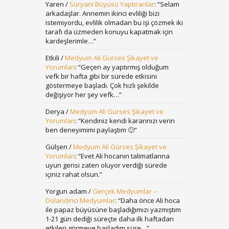
Yaren
/
Süryani Büyüsü Yaptıranlar
: “
Selam
arkadaşlar. Annemin ikinci evliliği bizi
istemiyordu, evlilik olmadan bu işi çözmek iki
tarafı da üzmeden konuyu kapatmak için
kardeşlerimle…
”
Etkili
/
Medyum Ali Gürses Şikayet ve
Yorumları
: “
Geçen ay yaptırmış olduğum
vefk bir hafta gibi bir sürede etkisini
göstermeye başladı. Çok hızlı şekilde
değişiyor her şey vefk…
”
Derya
/
Medyum Ali Gürses Şikayet ve
Yorumları
: “
Kendiniz kendi kararınızı verin
ben deneyimimi paylaştım 🙂
”
Gülşen
/
Medyum Ali Gürses Şikayet ve
Yorumları
: “
Evet Ali hocanın talimatlarına
uyun gerisi zaten oluyor verdiği sürede
içiniz rahat olsun.
”
Yorgun adam
/
Gerçek Medyumlar –
Dolandırıcı Medyumlar
: “
Daha önce Ali hoca
ile papaz büyüsüne başladığımızı yazmıştım
1-21 gün dediği süreçte daha ilk haftadan
etkileri görmeye başladım süre…
”