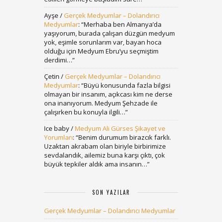
Ayşe
/
Gerçek Medyumlar – Dolandırıcı
Medyumlar
: “
Merhaba ben Almanya’da
yaşıyorum, burada çalışan düzgün medyum
yok, eşimle sorunlarım var, bayan hoca
olduğu için Medyum Ebru’yu seçmiştim
derdimi…
”
Çetin
/
Gerçek Medyumlar – Dolandırıcı
Medyumlar
: “
Büyü konusunda fazla bilgisi
olmayan bir insanım, açıkcası kim ne derse
ona inanıyorum. Medyum Şehzade ile
çalışırken bu konuyla ilgili…
”
Ice baby
/
Medyum Ali Gürses Şikayet ve
Yorumları
: “
Benim durumum birazcık farklı.
Uzaktan akrabam olan biriyle birbirimize
sevdalandık, ailemiz buna karşı çıktı, çok
büyük tepkiler aldık ama insanın…
”
SON YAZILAR
Gerçek Medyumlar – Dolandırıcı Medyumlar