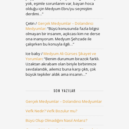
yok, eşimle sorunlarım var, bayan hoca
olduğu için Medyum Ebru’yu seçmiştim
derdimi…
”
Çetin
/
Gerçek Medyumlar – Dolandırıcı
Medyumlar
: “
Büyü konusunda fazla bilgisi
olmayan bir insanım, açıkcası kim ne derse
ona inanıyorum. Medyum Şehzade ile
çalışırken bu konuyla ilgili…
”
Ice baby
/
Medyum Ali Gürses Şikayet ve
Yorumları
: “
Benim durumum birazcık farklı.
Uzaktan akrabam olan biriyle birbirimize
sevdalandık, ailemiz buna karşı çıktı, çok
büyük tepkiler aldık ama insanın…
”
SON YAZILAR
Gerçek Medyumlar – Dolandırıcı Medyumlar
Vefk Nedir? Vefk Bozulur mu?
Büyü Olup Olmadığını Nasıl Anlarız?