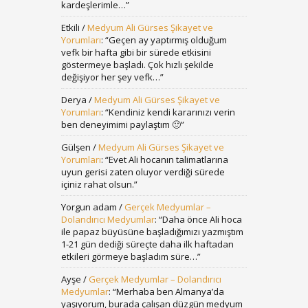
kardeşlerimle…
”
Etkili
/
Medyum Ali Gürses Şikayet ve
Yorumları
: “
Geçen ay yaptırmış olduğum
vefk bir hafta gibi bir sürede etkisini
göstermeye başladı. Çok hızlı şekilde
değişiyor her şey vefk…
”
Derya
/
Medyum Ali Gürses Şikayet ve
Yorumları
: “
Kendiniz kendi kararınızı verin
ben deneyimimi paylaştım 🙂
”
Gülşen
/
Medyum Ali Gürses Şikayet ve
Yorumları
: “
Evet Ali hocanın talimatlarına
uyun gerisi zaten oluyor verdiği sürede
içiniz rahat olsun.
”
Yorgun adam
/
Gerçek Medyumlar –
Dolandırıcı Medyumlar
: “
Daha önce Ali hoca
ile papaz büyüsüne başladığımızı yazmıştım
1-21 gün dediği süreçte daha ilk haftadan
etkileri görmeye başladım süre…
”
Ayşe
/
Gerçek Medyumlar – Dolandırıcı
Medyumlar
: “
Merhaba ben Almanya’da
yaşıyorum, burada çalışan düzgün medyum