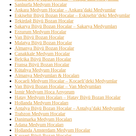
Şanlıurfa Medyum Hocalar
Ankara Medyum Hocalar – Ankara’daki Medyumlar
Eskişehir Büyü Bozan Hocalar – Eskişehir’deki Medyumlar
Tekirdağ Büyü Bozan Hocalar
Sakarya Büyü Bozan Hocalar – Sakarya Medyumları
Erzurum Medyum Hocalar
Van Büyü Bozan Hocalar
Malatya Büyü Bozan Hocalar
Almanya Büyü Bozan Hocalar
Çanakkale Medyum Hocalar
Belçika Büyü Bozan Hocalar
Fransa Büyü Bozan Hocalar
Kütahya Medyum Hocalar
Almanya Medyumları & Hocaları
Kocaeli Medyum Hocalar – Kocaeli’deki Medyumlar
Van Büyü Bozan Hocalar – Van Medyumları
İzmir Medyum Hoca Arıyorum
Hatay Medyum Hocaları – Hatay Büyü Bozan Hocalar
Hollanda Medyum Hocaları
Antalya Büyü Bozan Hocalar – Antalya’daki Medyumlar
Trabzon Medyum Hocalar
Danimarka Medyum Hocaları
Adana Medyum Hocaları
Hollanda Amsterdam Medyum Hocalar
Kayseri Büyü Bozan Hocalar