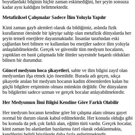
boyutlardaki bilginin hiçbir zaman eskimediğini, her şeyin sonsuza
kadar aynı kaldığını belirtmektedir.
Metafiziksel Çalışmalar Sadece İlim Yoluyla Yapılır
Kimi zaman gayb alemleri olarak da bildiğimiz, aslında fizik
kurallarının ötesinde bir işleyişe sahip olan metafizik dünyalarda her
şeyin temeli enerjilere dayanmaktadır. İnsanlar tarafından eski
çağlardan beri bilinen ve kullanılan bu enerjiler sadece ilim yoluyla
anlaşılabilmektedir. Gerçek ve güvenilir tüm medyum hocaların,
yaptıkları en basit çalışmada bile ilimler sayesinde başarılı oldukları
bilinen bir durumdur.
Güncel medyum hoca şikayetleri
, sahte ve ilim bilgisi zayıf olan
medyumları ifşa etmek için önemlidir. Burada adı geçen, sıkça
şikayetle anılan bir medyum hocanın kadim dönemlerden kalan bu
güçlü bilgilere erişiminin olması mümkün değildir. Öte dünyaların
bu bilgilerini sadece uzman ve gerçek hocalar anlayabilmektedir.
Her Medyumun İlmi Bilgisi Kendine Göre Farklı Olabilir
Her medyum hocanın kendine göre bir çalışma alanı olması gayet
normal bir durum olarak kabul edilmektedir. Her konuda olduğu gibi
bu konuda da pek çok farklı alan, eğitim türü vardır. Gerçek hocalar,
kimi zaman bu alanlardan bazılarına özel olarak odaklanmakta,
kendilerini belirli büyülerde daha fazla geliştirmektedir.