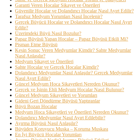
Garanti Veren Hocalar Şikayet ve Önerileri
Güvenilir Hocalar ve Dolandırıcı Hocalar Nasıl Ayırt Edilir?
Tarafsız Medyum Yorumları Nasıl İncelenir?
Gerçek Büyücü Hocalar ve Dolandırıcı Hocalar Nasıl Ayırt
Edilir?
Üzerimdeki Büyü Nasıl Bozulur?
Papaz Büyüsü Yapan Hocalar – Papaz Büyüsü Etkili Mi?
Pişman Etme Büyüsü
Kesin Sonuç Veren Medyumlar Kimdir? Sahte Medyumlar
Nasıl Anlaşılır?
Medyum Şikayet ve Önerileri
Sahte Hocalar ve Gerçek Hocalar Kimdir?
Dolandırıcı Medyumlar Nasıl Anlaşılır? Gerçek Medyumlar
Nasıl Ayırt Edilir?
Güncel Medyum Hoca Şikayetleri Nereden Okunur?
Gerçek ve İşinin Ehli Medyum Hocalar Nasıl Bulunur?
Güncel Medyum Şikayetleri ve Yorumları
Gideni Geri Döndürme Büyüsü Yaptıranlar
Büyü Bozan Hocalar
Medyum Hoca Şikayetleri ve Önerileri Nereden Okunur?
Dolandırıcı Medyumlar Nasıl Ayırt Edilebilir?
Ayırma Büyüsü Nasıl Anlaşılır?
Büyüden Koruyucu Muska – Koruma Muskası
En İyi Büyücü Hocalar Yorumları