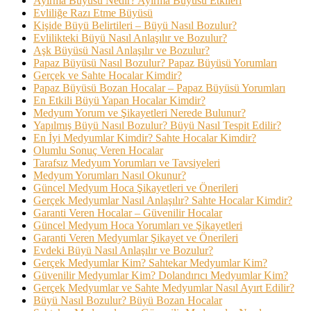
Ayırma Büyüsü Nedir? Ayırma Büyüsü Etkileri
Evliliğe Razı Etme Büyüsü
Kişide Büyü Belirtileri – Büyü Nasıl Bozulur?
Evlilikteki Büyü Nasıl Anlaşılır ve Bozulur?
Aşk Büyüsü Nasıl Anlaşılır ve Bozulur?
Papaz Büyüsü Nasıl Bozulur? Papaz Büyüsü Yorumları
Gerçek ve Sahte Hocalar Kimdir?
Papaz Büyüsü Bozan Hocalar – Papaz Büyüsü Yorumları
En Etkili Büyü Yapan Hocalar Kimdir?
Medyum Yorum ve Şikayetleri Nerede Bulunur?
Yapılmış Büyü Nasıl Bozulur? Büyü Nasıl Tespit Edilir?
En İyi Medyumlar Kimdir? Sahte Hocalar Kimdir?
Olumlu Sonuç Veren Hocalar
Tarafsız Medyum Yorumları ve Tavsiyeleri
Medyum Yorumları Nasıl Okunur?
Güncel Medyum Hoca Şikayetleri ve Önerileri
Gerçek Medyumlar Nasıl Anlaşılır? Sahte Hocalar Kimdir?
Garanti Veren Hocalar – Güvenilir Hocalar
Güncel Medyum Hoca Yorumları ve Şikayetleri
Garanti Veren Medyumlar Şikayet ve Önerileri
Evdeki Büyü Nasıl Anlaşılır ve Bozulur?
Gerçek Medyumlar Kim? Sahtekar Medyumlar Kim?
Güvenilir Medyumlar Kim? Dolandırıcı Medyumlar Kim?
Gerçek Medyumlar ve Sahte Medyumlar Nasıl Ayırt Edilir?
Büyü Nasıl Bozulur? Büyü Bozan Hocalar