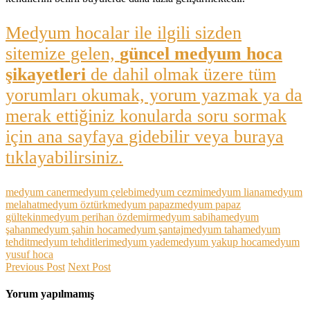
Medyum hocalar ile ilgili sizden
sitemize gelen,
güncel medyum hoca
şikayetleri
de dahil olmak üzere tüm
yorumları okumak, yorum yazmak ya da
merak ettiğiniz konularda soru sormak
için ana sayfaya gidebilir veya buraya
tıklayabilirsiniz.
medyum caner
medyum çelebi
medyum cezmi
medyum liana
medyum
melahat
medyum öztürk
medyum papaz
medyum papaz
gültekin
medyum perihan özdemir
medyum sabiha
medyum
şahan
medyum şahin hoca
medyum şantaj
medyum taha
medyum
tehdit
medyum tehditleri
medyum yade
medyum yakup hoca
medyum
yusuf hoca
Previous Post
Next Post
Yorum yapılmamış