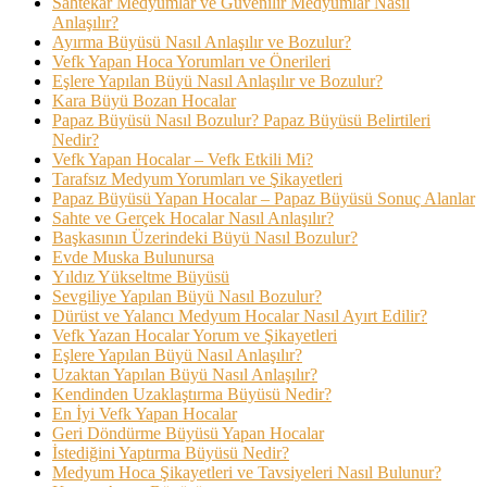
Sahtekar Medyumlar ve Güvenilir Medyumlar Nasıl
Anlaşılır?
Ayırma Büyüsü Nasıl Anlaşılır ve Bozulur?
Vefk Yapan Hoca Yorumları ve Önerileri
Eşlere Yapılan Büyü Nasıl Anlaşılır ve Bozulur?
Kara Büyü Bozan Hocalar
Papaz Büyüsü Nasıl Bozulur? Papaz Büyüsü Belirtileri
Nedir?
Vefk Yapan Hocalar – Vefk Etkili Mi?
Tarafsız Medyum Yorumları ve Şikayetleri
Papaz Büyüsü Yapan Hocalar – Papaz Büyüsü Sonuç Alanlar
Sahte ve Gerçek Hocalar Nasıl Anlaşılır?
Başkasının Üzerindeki Büyü Nasıl Bozulur?
Evde Muska Bulunursa
Yıldız Yükseltme Büyüsü
Sevgiliye Yapılan Büyü Nasıl Bozulur?
Dürüst ve Yalancı Medyum Hocalar Nasıl Ayırt Edilir?
Vefk Yazan Hocalar Yorum ve Şikayetleri
Eşlere Yapılan Büyü Nasıl Anlaşılır?
Uzaktan Yapılan Büyü Nasıl Anlaşılır?
Kendinden Uzaklaştırma Büyüsü Nedir?
En İyi Vefk Yapan Hocalar
Geri Döndürme Büyüsü Yapan Hocalar
İstediğini Yaptırma Büyüsü Nedir?
Medyum Hoca Şikayetleri ve Tavsiyeleri Nasıl Bulunur?