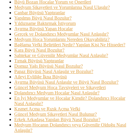
Büyü Bozan Hocalar Yorum ve Önerileri
Medyum Şikayetleri ve Yorumlarına Nasıl Ulaşılır?
Canbar Büyüsü Yaptıranlar
Yapılmış Büyü Nasıl Bozulur?
Yıldızname Baktırmak İstiyorum
Ayırma Büyüsü Yapan Hocalar
Gerçek ve Dolandırıcı Medyumlar Nasıl Anlaşılır?
Medyum Hoca Yorumlarını Nereden Okuyabiliriz?
Bağlama Vefki Belirtileri Nedir? Yapılan Kişi Ne Hisseder?
Kara Büyü Nasıl Bozulur?
Sahtekar ve Güvenilir Medyumlar Nasıl Anlaşılır?
Tırnak Büyüsü Yaptıranlar
Domuz Yağı Büyüsü Nasıl Bozulur?
Papaz Büyüsü Nasıl Anlaşılır ve Bozulur?
Aileyi Evliliğe İkna Büyüsü
Ayırma Büyüsü Nasıl Anlaşılır ve Büyü Nasıl Bozulur?
Güncel Medyum Hoca Tavsiyeleri ve Şikayetleri
Dolandırıcı Medyum Hocalar Nasıl Anlaşılır?
En İyi Medyumlar ve Hocalar Kimdir? Dolandırıcı Hocalar
Nasıl Anlaşılır?
Kısmet Açma ve Rızık Açma Vefki
Güncel Medyum Şikayetleri Nasıl Bulunur?
Erkek Arkadaşa Yapılan Büyü Nasıl Bozulur?
Medyum Hocanın Dolandırıcı veya Güvenilir Olduğu Nasıl
Anlaşılır?