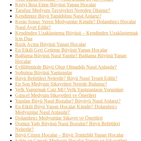
Kişiyi İkna Etme Büyüsü Yapan Hocalar
Tarafsız Medyum Tavsiyeleri Nereden Okunur?
Kendimize Büyü Yapıldığını Nasıl Anlarız?
Kesin Sonuç Veren Medyumlar Kimdir? Dolandırıcı Hocalar
Nasıl Ayırt Edilir?
Kendinden Uzaklaştırma Büyüsü – Kendinden Uzaklaştırmak
İçin Dua
Rızık Açma Büyüsü Yapan Hocalar
En Etkili Geri Getirme Büyüsü Yapan Hocalar
Bağlama Büyüsü Nasıl Yapılır? Bağlama Büyüsü Yapan
Hocalar
Evliliğimizde Büyü Olup Olmadığı Nasıl Anlaşılır?
Soğutma Büyüsü Yaptıranlar
Büyü Belirtileri Nelerdir? Büyü Nasıl Tespit Edilir?
En Son Medyum Şikayetleri Nerede Bulunur?
Vefk Yaptırmak Caiz Mi? Vefk Yaptıranların Yorumları
Güncel Medyum Şikayetleri ve Önerileri
Yapılan Büyü Nasıl Bozulur? Büyüyü Nasıl Anlarız?
En Etkili Büyü Yapan Hocalar Kimdir? Dolandırıcı
Medyumlar Nasıl Anlaşılır?
Dolandırıcı Medyumlar Şikayet ve Önerileri
Domuz Yağı Büyüsü Nasıl Bozulur? Büyü Belirtileri
Nelerdir?
Büyü Çözen Hocalar – Büyü Temizliği Yapan Hocalar
Sahte ve Gerçek Medyum Hocalar Yorum ve Şikayetleri