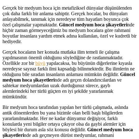
Gerçek bir medyum hoca için metafiziksel dünyalar düşünülenden
çok daha farklı bir anlama sahiptir. Gerçek hocalar, bu dünyaları
anlayabilmek, tanımak için neredeyse tüm hayatları boyunca çok
özel çalışmalar yapmaktadır.
Güncel medyum hoca şikayetleri
nde
hiçbir zaman görmeyeceğimiz bu medyum hocalara göre rahmani
boyutlar insanlara yardım etmek adına kullanılan, özel ve kudretli bir
hediyedir.
Gerçek hocaların her konuda mutlaka ilim temeli ile çalışma
yapılmasının önemli olduğunu söylediğine de rastlanmaktadır.
Özellikle zor bir
büyü
yapılacaksa, bu büyünün diğerlerine kıyasla
neredeyse sayısız farklı ilmi kapsadığı bilinmektedir. Bu ilimlerin ne
olduğunu bile sıradan insanların anlaması mümkün değildir.
Güncel
medyum hoca şikayetleri
nde adı geçen dolandırıcılardan ve
sahtekar medyumlardan uzak durduğunuz sürece, gayb
alemlerindeki her türlü güçten en iyi şekilde yararlanmak
mümkündür.
Bir medyum hoca tarafından yapılan her türlü çalışmada, aslında
antik dönemlerden bu yana bizimle olan belli başlı bilgilerden
yararlanılmaktadır. Her ne kadar dünyamız değişiyor, farklı
konularda yeni bilgiler ortaya çıkıyor olsa da gaybi alemler için
böylesi bir durum asla söz konusu değildir.
Güncel medyum hoca
şikayetleri
nde adı geçmeyen dürüst medyumlar, rahmani