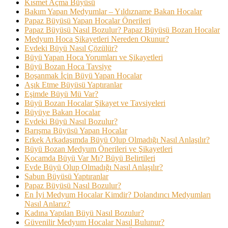
Kısmet Açma Büyüsü
Bakım Yapan Medyumlar – Yıldızname Bakan Hocalar
Papaz Büyüsü Yapan Hocalar Önerileri
Papaz Büyüsü Nasıl Bozulur? Papaz Büyüsü Bozan Hocalar
Medyum Hoca Şikayetleri Nereden Okunur?
Evdeki Büyü Nasıl Çözülür?
Büyü Yapan Hoca Yorumları ve Şikayetleri
Büyü Bozan Hoca Tavsiye
Boşanmak İçin Büyü Yapan Hocalar
Aşık Etme Büyüsü Yaptıranlar
Eşimde Büyü Mü Var?
Büyü Bozan Hocalar Şikayet ve Tavsiyeleri
Büyüye Bakan Hocalar
Evdeki Büyü Nasıl Bozulur?
Barışma Büyüsü Yapan Hocalar
Erkek Arkadaşımda Büyü Olup Olmadığı Nasıl Anlaşılır?
Büyü Bozan Medyum Önerileri ve Şikayetleri
Kocamda Büyü Var Mı? Büyü Belirtileri
Evde Büyü Olup Olmadığı Nasıl Anlaşılır?
Sabun Büyüsü Yaptıranlar
Papaz Büyüsü Nasıl Bozulur?
En İyi Medyum Hocalar Kimdir? Dolandırıcı Medyumları
Nasıl Anlarız?
Kadına Yapılan Büyü Nasıl Bozulur?
Güvenilir Medyum Hocalar Nasıl Bulunur?