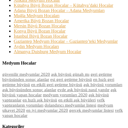
Ankara Medyum Hocalar
Kütahya Büyü Bozan Hocalar – Kütahya’daki Hocalar
Adana Büyü Bozan Hocalar – Adana Medyumları
Muğla Medyum Hocaları
Amerika Büyü Bozan Hocalar
Mersin Büyü Bozan Hocalar
Konya Büyü Bozan Hocalar
İstanbul Büyü Bozan Hocalar
Gaziantep Medyum Hocalar – Gaziantep’teki Medyumlar
Aydın Medyum Hocaları
Almanya Duisburg Medyum Hocalar
Medyum Hocalar
güvenilir medyumlar 2020
aşk büyüsü günah mı
geri getirme
büyüsünden sonuç alanlar
eşi geri getirme büyüsü
en hızlı geri
getirme büyüsü
en etkili geri getirme büyüsü
aşk büyüsü yorumları
aşk büyüsünden sonuç alanlar
evde aşk büyüsü nasıl yapılır
aşk
büyüsü yapan hocalar
medyum yorumları 2020
aşk büyüsü
yaptıranlar
en hızlı aşk büyüsü
en etkili aşk büyüleri
vefk
yaptıranların yorumları
dolandırıcı medyumlar listesi
medyum
şikayet 2020
en iyi medyumlar 2020
gerçek medyumlar listesi
vefk
yapan hocalar
Kategoriler