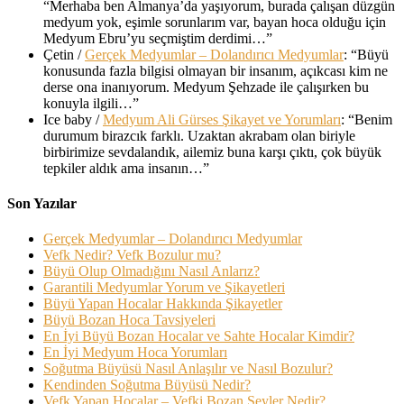
“
Merhaba ben Almanya’da yaşıyorum, burada çalışan düzgün
medyum yok, eşimle sorunlarım var, bayan hoca olduğu için
Medyum Ebru’yu seçmiştim derdimi…
”
Çetin
/
Gerçek Medyumlar – Dolandırıcı Medyumlar
: “
Büyü
konusunda fazla bilgisi olmayan bir insanım, açıkcası kim ne
derse ona inanıyorum. Medyum Şehzade ile çalışırken bu
konuyla ilgili…
”
Ice baby
/
Medyum Ali Gürses Şikayet ve Yorumları
: “
Benim
durumum birazcık farklı. Uzaktan akrabam olan biriyle
birbirimize sevdalandık, ailemiz buna karşı çıktı, çok büyük
tepkiler aldık ama insanın…
”
Son Yazılar
Gerçek Medyumlar – Dolandırıcı Medyumlar
Vefk Nedir? Vefk Bozulur mu?
Büyü Olup Olmadığını Nasıl Anlarız?
Garantili Medyumlar Yorum ve Şikayetleri
Büyü Yapan Hocalar Hakkında Şikayetler
Büyü Bozan Hoca Tavsiyeleri
En İyi Büyü Bozan Hocalar ve Sahte Hocalar Kimdir?
En İyi Medyum Hoca Yorumları
Soğutma Büyüsü Nasıl Anlaşılır ve Nasıl Bozulur?
Kendinden Soğutma Büyüsü Nedir?
Vefk Yapan Hocalar – Vefki Bozan Şeyler Nedir?