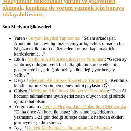
Medyumlar hakkındaki yorum ve şikayetleri
okumak, kendiniz de yorum yazmak için buraya
tıklayabilirsiniz.
Son Medyum Şikayetleri
Yaren
/
Süryani Büyüsü Yaptıranlar
: “
Selam arkadaşlar.
Annemin ikinci evliliği bizi istemiyordu, evlilik olmadan bu
işi çözmek iki tarafı da üzmeden konuyu kapatmak için
kardeşlerimle…
”
Etkili
/
Medyum Ali Gürses Şikayet ve Yorumları
: “
Geçen ay
yaptırmış olduğum vefk bir hafta gibi bir sürede etkisini
göstermeye başladı. Çok hızlı şekilde değişiyor her şey
vefk…
”
Derya
/
Medyum Ali Gürses Şikayet ve Yorumları
: “
Kendiniz
kendi kararınızı verin ben deneyimimi paylaştım 🙂
”
Gülşen
/
Medyum Ali Gürses Şikayet ve Yorumları
: “
Evet Ali
hocanın talimatlarına uyun gerisi zaten oluyor verdiği sürede
içiniz rahat olsun.
”
Yorgun adam
/
Gerçek Medyumlar – Dolandırıcı Medyumlar
:
“
Daha önce Ali hoca ile papaz büyüsüne başladığımızı
yazmıştım 1-21 gün dediği süreçte daha ilk haftadan etkileri
görmeye başladım süre…
”
Ayşe
/
Gerçek Medyumlar – Dolandırıcı Medyumlar
: