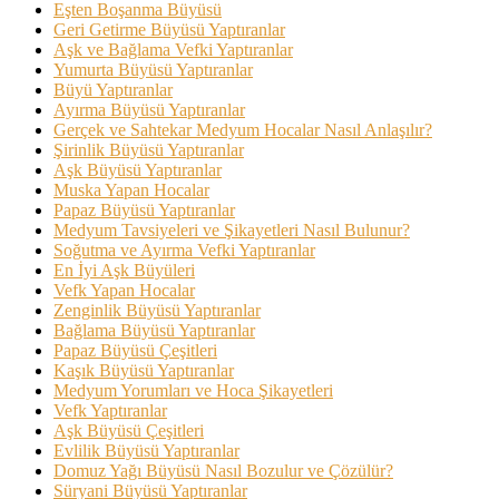
Eşten Boşanma Büyüsü
Geri Getirme Büyüsü Yaptıranlar
Aşk ve Bağlama Vefki Yaptıranlar
Yumurta Büyüsü Yaptıranlar
Büyü Yaptıranlar
Ayırma Büyüsü Yaptıranlar
Gerçek ve Sahtekar Medyum Hocalar Nasıl Anlaşılır?
Şirinlik Büyüsü Yaptıranlar
Aşk Büyüsü Yaptıranlar
Muska Yapan Hocalar
Papaz Büyüsü Yaptıranlar
Medyum Tavsiyeleri ve Şikayetleri Nasıl Bulunur?
Soğutma ve Ayırma Vefki Yaptıranlar
En İyi Aşk Büyüleri
Vefk Yapan Hocalar
Zenginlik Büyüsü Yaptıranlar
Bağlama Büyüsü Yaptıranlar
Papaz Büyüsü Çeşitleri
Kaşık Büyüsü Yaptıranlar
Medyum Yorumları ve Hoca Şikayetleri
Vefk Yaptıranlar
Aşk Büyüsü Çeşitleri
Evlilik Büyüsü Yaptıranlar
Domuz Yağı Büyüsü Nasıl Bozulur ve Çözülür?
Süryani Büyüsü Yaptıranlar