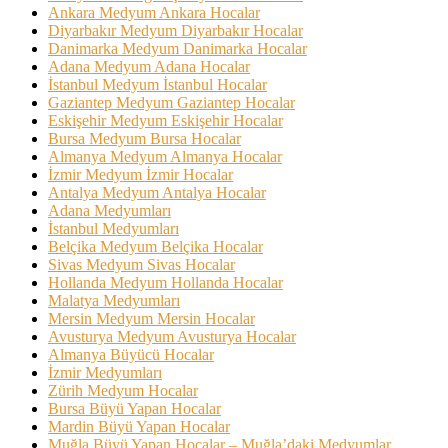
Ankara Medyum Ankara Hocalar
Diyarbakır Medyum Diyarbakır Hocalar
Danimarka Medyum Danimarka Hocalar
Adana Medyum Adana Hocalar
İstanbul Medyum İstanbul Hocalar
Gaziantep Medyum Gaziantep Hocalar
Eskişehir Medyum Eskişehir Hocalar
Bursa Medyum Bursa Hocalar
Almanya Medyum Almanya Hocalar
İzmir Medyum İzmir Hocalar
Antalya Medyum Antalya Hocalar
Adana Medyumları
İstanbul Medyumları
Belçika Medyum Belçika Hocalar
Sivas Medyum Sivas Hocalar
Hollanda Medyum Hollanda Hocalar
Malatya Medyumları
Mersin Medyum Mersin Hocalar
Avusturya Medyum Avusturya Hocalar
Almanya Büyücü Hocalar
İzmir Medyumları
Zürih Medyum Hocalar
Bursa Büyü Yapan Hocalar
Mardin Büyü Yapan Hocalar
Muğla Büyü Yapan Hocalar – Muğla’daki Medyumlar