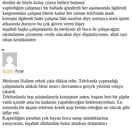
derdini de böyle kolay çözen birileri bulunur
yaptırdığım çalışmayı bir haftada gönderdi her aşamasında ilgilendi
kargosundan çalışma bitene kadar her zaman telefonda aradı
konuştu ilgilendi hatta çalışma bitti nasılsın diye sormaya aradı işinin
arkasında duruyor bu çok güven veren bişey
inşallah başka çalışmalarda da medyum ali hoca ile çalışacağım
sıkıntılarımı çözmeme vesile olacaktır diye düşünüyorum. allah razı
olsun kendisinden
Reply
Ayşe
Medyum Halime erkek çıktı dikkat edin. Telefonda yapmadığı
çalışmalarla alakalı biraz ısrarcı davranınca gerçek yüzünü ortaya
çıkardı.
Telefonlarda hep asistanlarıyla konuştum zaten, baştan beri bir şüphe
vardı içimde ama bu kadarını yapabileceğini beklemiyordum. En
sonunda bir akşam telefonu kendi açıp benim erkeğim ne olacak gibi
laflar etti.
Kaptırdığım paradan çok bayan hoca sanıp anlattıklarıma
yanıyorum, inşallah allahından bulur ahlaksız dolandırıcı