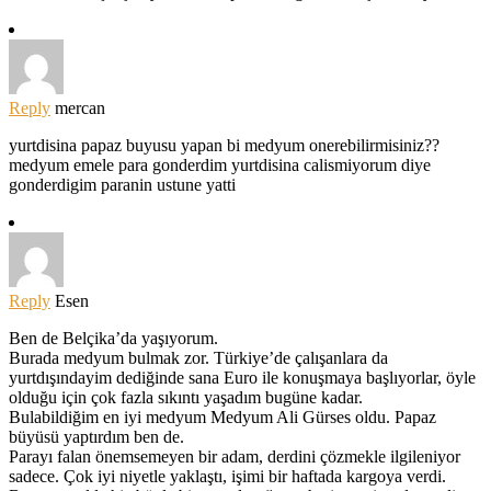
Reply
mercan
yurtdisina papaz buyusu yapan bi medyum onerebilirmisiniz??
medyum emele para gonderdim yurtdisina calismiyorum diye
gonderdigim paranin ustune yatti
Reply
Esen
Ben de Belçika’da yaşıyorum.
Burada medyum bulmak zor. Türkiye’de çalışanlara da
yurtdışındayim dediğinde sana Euro ile konuşmaya başlıyorlar, öyle
olduğu için çok fazla sıkıntı yaşadım bugüne kadar.
Bulabildiğim en iyi medyum Medyum Ali Gürses oldu. Papaz
büyüsü yaptırdım ben de.
Parayı falan önemsemeyen bir adam, derdini çözmekle ilgileniyor
sadece. Çok iyi niyetle yaklaştı, işimi bir haftada kargoya verdi.