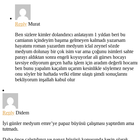
Reply
Murat
Ben sizlere kimler dolandırıcı anlatayım 1 yıldan beri bu
camianın içindeyim başıma gelmeyen kalmadı yazarsam
hayatımı roman yazardım medyum iclal zeynel sözde
medyum dolunay bir çok isim var ama çoğunu isimleri sahte
parayı aldıktan sonra engeli koyuyorlar ali gürses hocayı
tavsiye ediyorum geçen hafta işlem için aradım değerli hocamı
ben bunu yapalım kaçalım uçarım kesinlikle söylemez neyse
onu söyler bir haftada vefki elime ulaştı şimdi sonuçlarını
bekliyorum inşallah kabul olur
Reply
Didem
İyi günler medyum emre’ye papaz büyüsü çalışması yaptırdım ama
tutmadı.
Daha önce çalıştığınız ve papaz büyüsü konusunda kesin olarak