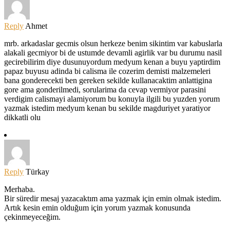
Reply
Ahmet
mrb. arkadaslar gecmis olsun herkeze benim sikintim var kabuslarla
alakali gecmiyor bi de ustumde devamli agirlik var bu durumu nasil
gecirebilirim diye dusunuyordum medyum kenan a buyu yaptirdim
papaz buyusu adinda bi calisma ile cozerim demisti malzemeleri
bana gonderecekti ben gereken sekilde kullanacaktim anlattigina
gore ama gonderilmedi, sorularima da cevap vermiyor parasini
verdigim calismayi alamiyorum bu konuyla ilgili bu yuzden yorum
yazmak istedim medyum kenan bu sekilde magduriyet yaratiyor
dikkatli olu
Reply
Türkay
Merhaba.
Bir süredir mesaj yazacaktım ama yazmak için emin olmak istedim.
Artık kesin emin olduğum için yorum yazmak konusunda
çekinmeyeceğim.