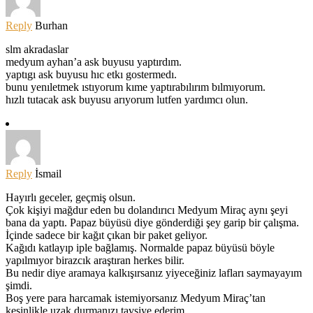
Reply
Burhan
slm akradaslar
medyum ayhan’a ask buyusu yaptırdım.
yaptıgı ask buyusu hıc etkı gostermedı.
bunu yenıletmek ıstıyorum kıme yaptırabılırım bılmıyorum.
hızlı tutacak ask buyusu arıyorum lutfen yardımcı olun.
Reply
İsmail
Hayırlı geceler, geçmiş olsun.
Çok kişiyi mağdur eden bu dolandırıcı Medyum Miraç aynı şeyi
bana da yaptı. Papaz büyüsü diye gönderdiği şey garip bir çalışma.
İçinde sadece bir kağıt çıkan bir paket geliyor.
Kağıdı katlayıp iple bağlamış. Normalde papaz büyüsü böyle
yapılmıyor birazcık araştıran herkes bilir.
Bu nedir diye aramaya kalkışırsanız yiyeceğiniz lafları saymayayım
şimdi.
Boş yere para harcamak istemiyorsanız Medyum Miraç’tan
kesinlikle uzak durmanızı tavsiye ederim.