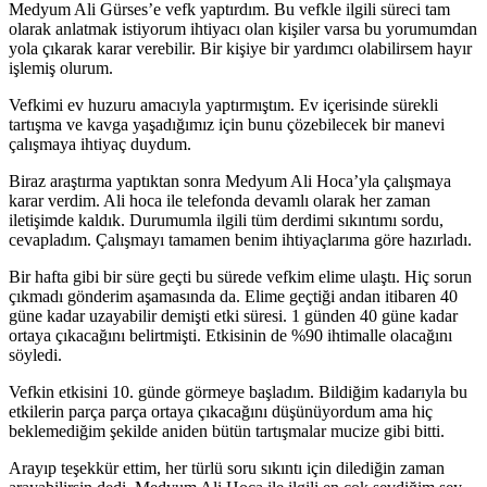
Medyum Ali Gürses’e vefk yaptırdım. Bu vefkle ilgili süreci tam
olarak anlatmak istiyorum ihtiyacı olan kişiler varsa bu yorumumdan
yola çıkarak karar verebilir. Bir kişiye bir yardımcı olabilirsem hayır
işlemiş olurum.
Vefkimi ev huzuru amacıyla yaptırmıştım. Ev içerisinde sürekli
tartışma ve kavga yaşadığımız için bunu çözebilecek bir manevi
çalışmaya ihtiyaç duydum.
Biraz araştırma yaptıktan sonra Medyum Ali Hoca’yla çalışmaya
karar verdim. Ali hoca ile telefonda devamlı olarak her zaman
iletişimde kaldık. Durumumla ilgili tüm derdimi sıkıntımı sordu,
cevapladım. Çalışmayı tamamen benim ihtiyaçlarıma göre hazırladı.
Bir hafta gibi bir süre geçti bu sürede vefkim elime ulaştı. Hiç sorun
çıkmadı gönderim aşamasında da. Elime geçtiği andan itibaren 40
güne kadar uzayabilir demişti etki süresi. 1 günden 40 güne kadar
ortaya çıkacağını belirtmişti. Etkisinin de %90 ihtimalle olacağını
söyledi.
Vefkin etkisini 10. günde görmeye başladım. Bildiğim kadarıyla bu
etkilerin parça parça ortaya çıkacağını düşünüyordum ama hiç
beklemediğim şekilde aniden bütün tartışmalar mucize gibi bitti.
Arayıp teşekkür ettim, her türlü soru sıkıntı için dilediğin zaman