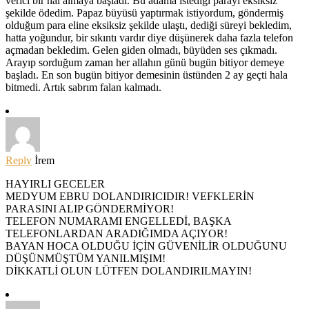
verici bir hal almaya başladı. Bu adama istediği parayı eksiksiz
şekilde ödedim. Papaz büyüsü yaptırmak istiyordum, göndermiş
olduğum para eline eksiksiz şekilde ulaştı, dediği süreyi bekledim,
hatta yoğundur, bir sıkıntı vardır diye düşünerek daha fazla telefon
açmadan bekledim. Gelen giden olmadı, büyüden ses çıkmadı.
Arayıp sorduğum zaman her allahın günü bugün bitiyor demeye
başladı. En son bugün bitiyor demesinin üstünden 2 ay geçti hala
bitmedi. Artık sabrım falan kalmadı.
Reply
İrem
HAYIRLI GECELER
MEDYUM EBRU DOLANDIRICIDIR! VEFKLERİN
PARASINI ALIP GÖNDERMİYOR!
TELEFON NUMARAMI ENGELLEDİ, BAŞKA
TELEFONLARDAN ARADIĞIMDA AÇIYOR!
BAYAN HOCA OLDUĞU İÇİN GÜVENİLİR OLDUĞUNU
DÜŞÜNMÜŞTÜM YANILMIŞIM!
DİKKATLİ OLUN LÜTFEN DOLANDIRILMAYIN!