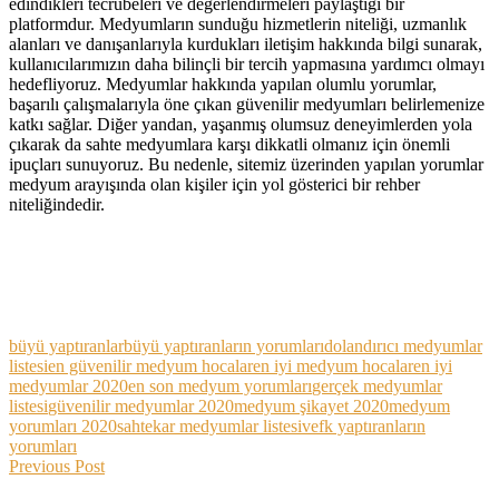
edindikleri tecrübeleri ve değerlendirmeleri paylaştığı bir
platformdur. Medyumların sunduğu hizmetlerin niteliği, uzmanlık
alanları ve danışanlarıyla kurdukları iletişim hakkında bilgi sunarak,
kullanıcılarımızın daha bilinçli bir tercih yapmasına yardımcı olmayı
hedefliyoruz. Medyumlar hakkında yapılan olumlu yorumlar,
başarılı çalışmalarıyla öne çıkan güvenilir medyumları belirlemenize
katkı sağlar. Diğer yandan, yaşanmış olumsuz deneyimlerden yola
çıkarak da sahte medyumlara karşı dikkatli olmanız için önemli
ipuçları sunuyoruz. Bu nedenle, sitemiz üzerinden yapılan yorumlar
medyum arayışında olan kişiler için yol gösterici bir rehber
niteliğindedir.
Medyumvehocalar.com’a siz de yorum veya
şikayetlerinizle eklemede bulunmak için
aşağıdaki yorum bölümünü kullanabilirsiniz.
büyü yaptıranlar
büyü yaptıranların yorumları
dolandırıcı medyumlar
listesi
en güvenilir medyum hocalar
en iyi medyum hocalar
en iyi
medyumlar 2020
en son medyum yorumları
gerçek medyumlar
listesi
güvenilir medyumlar 2020
medyum şikayet 2020
medyum
yorumları 2020
sahtekar medyumlar listesi
vefk yaptıranların
yorumları
Previous Post