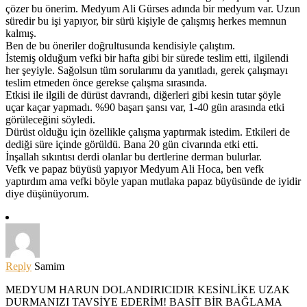
çözer bu önerim. Medyum Ali Gürses adında bir medyum var. Uzun
süredir bu işi yapıyor, bir sürü kişiyle de çalışmış herkes memnun
kalmış.
Ben de bu öneriler doğrultusunda kendisiyle çalıştım.
İstemiş olduğum vefki bir hafta gibi bir sürede teslim etti, ilgilendi
her şeyiyle. Sağolsun tüm sorularımı da yanıtladı, gerek çalışmayı
teslim etmeden önce gerekse çalışma sırasında.
Etkisi ile ilgili de dürüst davrandı, diğerleri gibi kesin tutar şöyle
uçar kaçar yapmadı. %90 başarı şansı var, 1-40 gün arasında etki
görüleceğini söyledi.
Dürüst olduğu için özellikle çalışma yaptırmak istedim. Etkileri de
dediği süre içinde görüldü. Bana 20 gün civarında etki etti.
İnşallah sıkıntısı derdi olanlar bu dertlerine derman bulurlar.
Vefk ve papaz büyüsü yapıyor Medyum Ali Hoca, ben vefk
yaptırdım ama vefki böyle yapan mutlaka papaz büyüsünde de iyidir
diye düşünüyorum.
Reply
Samim
MEDYUM HARUN DOLANDIRICIDIR KESİNLİKE UZAK
DURMANIZI TAVSİYE EDERİM! BASİT BİR BAĞLAMA