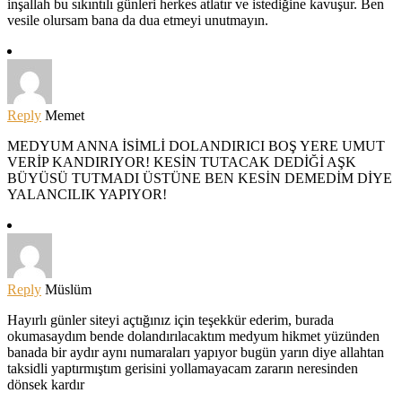
inşallah bu sıkıntılı günleri herkes atlatır ve istediğine kavuşur. Ben
vesile olursam bana da dua etmeyi unutmayın.
Reply
Memet
MEDYUM ANNA İSİMLİ DOLANDIRICI BOŞ YERE UMUT
VERİP KANDIRIYOR! KESİN TUTACAK DEDİĞİ AŞK
BÜYÜSÜ TUTMADI ÜSTÜNE BEN KESİN DEMEDİM DİYE
YALANCILIK YAPIYOR!
Reply
Müslüm
Hayırlı günler siteyi açtığınız için teşekkür ederim, burada
okumasaydım bende dolandırılacaktım medyum hikmet yüzünden
banada bir aydır aynı numaraları yapıyor bugün yarın diye allahtan
taksidli yaptırmıştım gerisini yollamayacam zararın neresinden
dönsek kardır