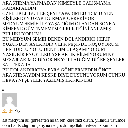
ARAŞTIRMA YAPMADAN KİMSEYLE ÇALIŞMAMA
KARARI ALDIM
ÖZELLİKLE BU HER ŞEYİ YAPARIM EDERİM DİYEN
KİŞİLERDEN UZAK DURMAK GEREKİYOR!
MEDYUM SEMİH İLE YAŞADIĞIM OLAYDAN SONRA
KİMSEYE GÜVENMEMEM GEREKTİĞİNİ ANLAMIŞ
BULUNUYORUM!
BU MEDYUM SEMİH DENEN DOLANDIRICI HERİF
YÜZÜNDEN AYLARDIR VEFK PEŞİNDE KOŞUYORUM
HER TÜRLÜ YOLU DENEDİM ULAŞAMIYORUM
NASIL BİR ENGELLEDİYSE ARTIK BİLMİYORUM NE
MESAJLARIM GİDİYOR NE YOLLADIĞIM DİĞER ŞEYLER
SAHTEKARA
BU DOLANDIRICIYA PARA GÖNDERMEDEN ÖNCE
ARAŞTIRSAYDIM KEŞKE DİYE DÜŞÜNÜYORUM ÇÜNKÜ
HEP AYNI ŞEYLER YAZILMIŞ HAKKINDA!!
Reply
Ziya
s.a medyum ali gürses’ten allah bin kere razı olsun, yıllardır üstümde
olan bahtsızlığı bir çalışma ile çözdü inşallah herkesin sıkıntısını