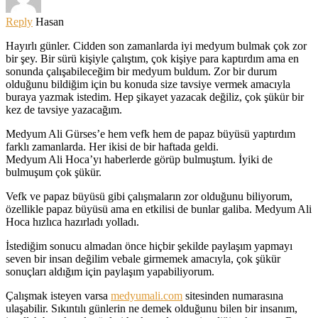
Reply
Hasan
Hayırlı günler. Cidden son zamanlarda iyi medyum bulmak çok zor
bir şey. Bir sürü kişiyle çalıştım, çok kişiye para kaptırdım ama en
sonunda çalışabileceğim bir medyum buldum. Zor bir durum
olduğunu bildiğim için bu konuda size tavsiye vermek amacıyla
buraya yazmak istedim. Hep şikayet yazacak değiliz, çok şükür bir
kez de tavsiye yazacağım.
Medyum Ali Gürses’e hem vefk hem de papaz büyüsü yaptırdım
farklı zamanlarda. Her ikisi de bir haftada geldi.
Medyum Ali Hoca’yı haberlerde görüp bulmuştum. İyiki de
bulmuşum çok şükür.
Vefk ve papaz büyüsü gibi çalışmaların zor olduğunu biliyorum,
özellikle papaz büyüsü ama en etkilisi de bunlar galiba. Medyum Ali
Hoca hızlıca hazırladı yolladı.
İstediğim sonucu almadan önce hiçbir şekilde paylaşım yapmayı
seven bir insan değilim vebale girmemek amacıyla, çok şükür
sonuçları aldığım için paylaşım yapabiliyorum.
Çalışmak isteyen varsa
medyumali.com
sitesinden numarasına
ulaşabilir. Sıkıntılı günlerin ne demek olduğunu bilen bir insanım,