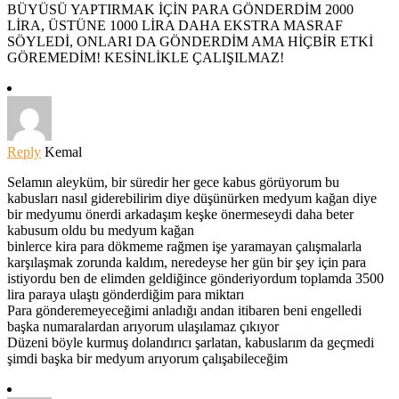
BÜYÜSÜ YAPTIRMAK İÇİN PARA GÖNDERDİM 2000
LİRA, ÜSTÜNE 1000 LİRA DAHA EKSTRA MASRAF
SÖYLEDİ, ONLARI DA GÖNDERDİM AMA HİÇBİR ETKİ
GÖREMEDİM! KESİNLİKLE ÇALIŞILMAZ!
Reply
Kemal
Selamın aleyküm, bir süredir her gece kabus görüyorum bu
kabusları nasıl giderebilirim diye düşünürken medyum kağan diye
bir medyumu önerdi arkadaşım keşke önermeseydi daha beter
kabusum oldu bu medyum kağan
binlerce kira para dökmeme rağmen işe yaramayan çalışmalarla
karşılaşmak zorunda kaldım, neredeyse her gün bir şey için para
istiyordu ben de elimden geldiğince gönderiyordum toplamda 3500
lira paraya ulaştı gönderdiğim para miktarı
Para gönderemeyeceğimi anladığı andan itibaren beni engelledi
başka numaralardan arıyorum ulaşılamaz çıkıyor
Düzeni böyle kurmuş dolandırıcı şarlatan, kabuslarım da geçmedi
şimdi başka bir medyum arıyorum çalışabileceğim