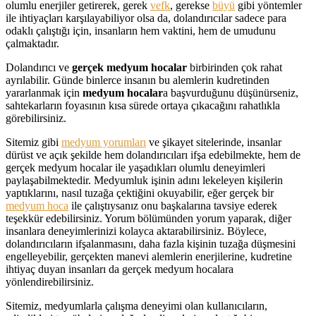
olumlu enerjiler getirerek, gerek
vefk
, gerekse
büyü
gibi yöntemler
ile ihtiyaçları karşılayabiliyor olsa da, dolandırıcılar sadece para
odaklı çalıştığı için, insanların hem vaktini, hem de umudunu
çalmaktadır.
Dolandırıcı ve
gerçek medyum hocalar
birbirinden çok rahat
ayrılabilir. Günde binlerce insanın bu alemlerin kudretinden
yararlanmak için
medyum hocalar
a başvurduğunu düşünürseniz,
sahtekarların foyasının kısa sürede ortaya çıkacağını rahatlıkla
görebilirsiniz.
Sitemiz gibi
medyum yorumları
ve şikayet sitelerinde, insanlar
dürüst ve açık şekilde hem dolandırıcıları ifşa edebilmekte, hem de
gerçek medyum hocalar ile yaşadıkları olumlu deneyimleri
paylaşabilmektedir. Medyumluk işinin adını lekeleyen kişilerin
yaptıklarını, nasıl tuzağa çektiğini okuyabilir, eğer gerçek bir
medyum hoca
ile çalıştıysanız onu başkalarına tavsiye ederek
teşekkür edebilirsiniz. Yorum bölümünden yorum yaparak, diğer
insanlara deneyimlerinizi kolayca aktarabilirsiniz. Böylece,
dolandırıcıların ifşalanmasını, daha fazla kişinin tuzağa düşmesini
engelleyebilir, gerçekten manevi alemlerin enerjilerine, kudretine
ihtiyaç duyan insanları da gerçek medyum hocalara
yönlendirebilirsiniz.
Sitemiz, medyumlarla çalışma deneyimi olan kullanıcıların,