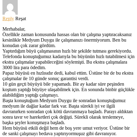
Reply
Reşat
Merhabalar,
Özellikle zaman konusunda hassas olan bir çalışma yaptıracaksanız
kesinlikle Medyum Duygu ile çalışmanızı önermiyorum. Ben bu
konudan çok zarar gördüm.
Yaptırdığım büyü çalışmasının hızlı bir şekilde tutması gerekiyordu.
Telefonda konuştuğumuz kadarıyla bu büyünün hızlı tutabilmesi için
ekstra çalışmalar yapabileceğini söylemişti. Bu ekstra çalışmalara
3000 lira para ödedim.
Papaz büyüsü en hızlısıdır dedi, kabul ettim. Üstüne bir de bu ekstra
çalışmalar ile 10 günde sonuç garantisi verdi.
10 gün geçti büyüyü bile yapamadı. Bir ay kadar süre peşinden
koştum yaptığı büyüye ulaşabilmek için. En sonunda binbir güçlükle
alabildiğim yaptığı çalışmayı.
Başta konuştuğum Medyum Duygu ile sonradan konuştuğumuz
medyum ile dağlar kadar fark var. Başta sürekli iyi ve ilgili
davranırken sonradan çok kötü davranmaya başladı. Parayı aldıktan
sonra tavır ve hareketleri çok değişti. Sürekli olarak terslemeye,
başka şeyler konuşmaya başladı.
Hem büyüsü etkili değil hem de boş yere umut veriyor. Üstüne bir
de sanki çalışmayı bedava yaptırıyormuşuz gibi davranıyor.