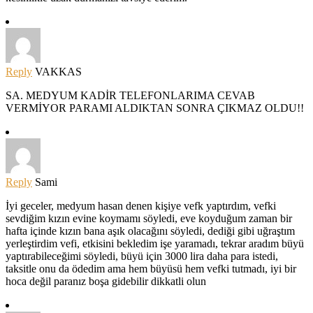
Reply
VAKKAS
SA. MEDYUM KADİR TELEFONLARIMA CEVAB
VERMİYOR PARAMI ALDIKTAN SONRA ÇIKMAZ OLDU!!
Reply
Sami
İyi geceler, medyum hasan denen kişiye vefk yaptırdım, vefki
sevdiğim kızın evine koymamı söyledi, eve koyduğum zaman bir
hafta içinde kızın bana aşık olacağını söyledi, dediği gibi uğraştım
yerleştirdim vefi, etkisini bekledim işe yaramadı, tekrar aradım büyü
yaptırabileceğimi söyledi, büyü için 3000 lira daha para istedi,
taksitle onu da ödedim ama hem büyüsü hem vefki tutmadı, iyi bir
hoca değil paranız boşa gidebilir dikkatli olun