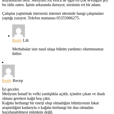
arayabilirsin dedi. Medyum Ali Hoca ile ilgili en çok sevdiğim şey
bu oldu zaten. İşinin arkasında duruyor, sözünün eri bir adam.
Çalışma yaptırmak isterseniz internet sitesinde hangi çalışmaları
yaptığı yazıyor. Telefon numarası 05355906275.
Reply
Lili
Merhabalar size nasıl ulaşa bilirim yardımcı olurmusunuz
lütfen
Reply
Recep
İyi geceler.
Medyum İsmail’in vefki yanlışlıkla açıldı, içinden çıkan ve dualı
olması gereken kağıt boş çıktı.
Kağıtta herhangi bir enerji olup olmadığını bilmiyorum fakat
araştırdığım kadarıyla o kağıtta herhangi bir dua olmadan
hazırlanabilmesi mümkün değil.