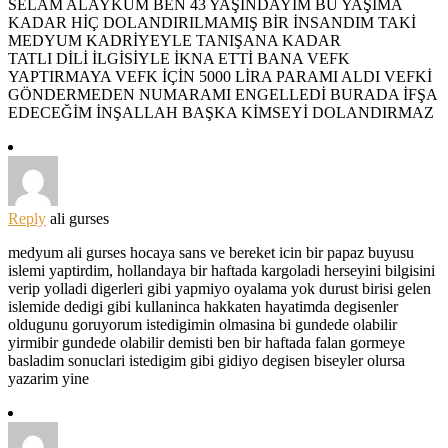
SELAM ALAYKÜM BEN 43 YAŞINDAYIM BU YAŞIMA
KADAR HİÇ DOLANDIRILMAMIŞ BİR İNSANDIM TAKİ
MEDYUM KADRİYEYLE TANIŞANA KADAR
TATLI DİLİ İLGİSİYLE İKNA ETTİ BANA VEFK
YAPTIRMAYA VEFK İÇİN 5000 LİRA PARAMI ALDI VEFKİ
GÖNDERMEDEN NUMARAMI ENGELLEDİ BURADA İFŞA
EDECEĞİM İNŞALLAH BAŞKA KİMSEYİ DOLANDIRMAZ
Reply
ali gurses
medyum ali gurses hocaya sans ve bereket icin bir papaz buyusu
islemi yaptirdim, hollandaya bir haftada kargoladi herseyini bilgisini
verip yolladi digerleri gibi yapmiyo oyalama yok durust birisi gelen
islemide dedigi gibi kullaninca hakkaten hayatimda degisenler
oldugunu goruyorum istedigimin olmasina bi gundede olabilir
yirmibir gundede olabilir demisti ben bir haftada falan gormeye
basladim sonuclari istedigim gibi gidiyo degisen biseyler olursa
yazarim yine