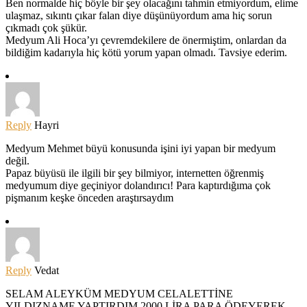
Ben normalde hiç böyle bir şey olacağını tahmin etmiyordum, elime
ulaşmaz, sıkıntı çıkar falan diye düşünüyordum ama hiç sorun
çıkmadı çok şükür.
Medyum Ali Hoca’yı çevremdekilere de önermiştim, onlardan da
bildiğim kadarıyla hiç kötü yorum yapan olmadı. Tavsiye ederim.
Reply
Hayri
Medyum Mehmet büyü konusunda işini iyi yapan bir medyum
değil.
Papaz büyüsü ile ilgili bir şey bilmiyor, internetten öğrenmiş
medyumum diye geçiniyor dolandırıcı! Para kaptırdığıma çok
pişmanım keşke önceden araştırsaydım
Reply
Vedat
SELAM ALEYKÜM MEDYUM CELALETTİNE
YILDIZNAME YAPTIRDIM 2000 LİRA PARA ÖDEYEREK