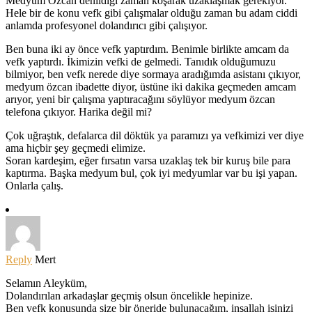
Medyum Özcan denildiği zaman koşarak uzaklaşmak gerekiyor.
Hele bir de konu vefk gibi çalışmalar olduğu zaman bu adam ciddi
anlamda profesyonel dolandırıcı gibi çalışıyor.
Ben buna iki ay önce vefk yaptırdım. Benimle birlikte amcam da
vefk yaptırdı. İkimizin vefki de gelmedi. Tanıdık olduğumuzu
bilmiyor, ben vefk nerede diye sormaya aradığımda asistanı çıkıyor,
medyum özcan ibadette diyor, üstüne iki dakika geçmeden amcam
arıyor, yeni bir çalışma yaptıracağını söylüyor medyum özcan
telefona çıkıyor. Harika değil mi?
Çok uğraştık, defalarca dil döktük ya paramızı ya vefkimizi ver diye
ama hiçbir şey geçmedi elimize.
Soran kardeşim, eğer fırsatın varsa uzaklaş tek bir kuruş bile para
kaptırma. Başka medyum bul, çok iyi medyumlar var bu işi yapan.
Onlarla çalış.
Reply
Mert
Selamın Aleyküm,
Dolandırılan arkadaşlar geçmiş olsun öncelikle hepinize.
Ben vefk konusunda size bir öneride bulunacağım, inşallah işinizi