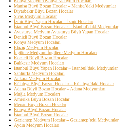
Konya Medyum Konya Medyum Hocaları
Manisa Büyü Bozan Hocalar – Manisa’daki Medyumlar
Diyarbakır Büyü Bozan Hocalar
Sivas Medyum Hocalar
İzmir Büyü Yapan Hocalar – İzmir Hocaları
İstanbul Büyü Bozan Hocalar – İstanbul’daki Medyumlar
Avusturya Medyum Avusturya Büyü Yapan Hocalar
Denizli Büyü Bozan Hocalar
Konya Medyum Hocaları
Elazığ Medyum Hocalar
İngiltere Medyum İngiltere Medyum Hocaları
Kocaeli Büyü Bozan Hocalar
Balıkesir Medyum Hocaları
İstanbul Büyü Yapan Hocalar – İstanbul’daki Medyumlar
Şanlıurfa Medyum Hocaları
Ankara Medyum Hocalar
Kütahya Büyü Bozan Hocalar – Kütahya’daki Hocalar
Adana Büyü Bozan Hocalar – Adana Medyumları
Muğla Medyum Hocaları
Amerika Büyü Bozan Hocalar
Mersin Büyü Bozan Hocalar
Konya Büyü Bozan Hocalar
İstanbul Büyü Bozan Hocalar
Gaziantep Medyum Hocalar – Gaziantep’teki Medyumlar
Aydın Medyum Hocaları