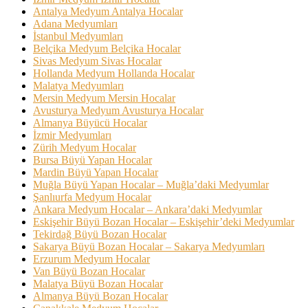
Antalya Medyum Antalya Hocalar
Adana Medyumları
İstanbul Medyumları
Belçika Medyum Belçika Hocalar
Sivas Medyum Sivas Hocalar
Hollanda Medyum Hollanda Hocalar
Malatya Medyumları
Mersin Medyum Mersin Hocalar
Avusturya Medyum Avusturya Hocalar
Almanya Büyücü Hocalar
İzmir Medyumları
Zürih Medyum Hocalar
Bursa Büyü Yapan Hocalar
Mardin Büyü Yapan Hocalar
Muğla Büyü Yapan Hocalar – Muğla’daki Medyumlar
Şanlıurfa Medyum Hocalar
Ankara Medyum Hocalar – Ankara’daki Medyumlar
Eskişehir Büyü Bozan Hocalar – Eskişehir’deki Medyumlar
Tekirdağ Büyü Bozan Hocalar
Sakarya Büyü Bozan Hocalar – Sakarya Medyumları
Erzurum Medyum Hocalar
Van Büyü Bozan Hocalar
Malatya Büyü Bozan Hocalar
Almanya Büyü Bozan Hocalar