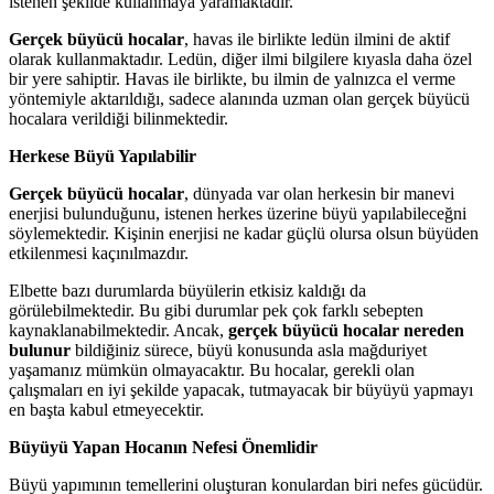
istenen şekilde kullanmaya yaramaktadır.
Gerçek büyücü hocalar
, havas ile birlikte ledün ilmini de aktif
olarak kullanmaktadır. Ledün, diğer ilmi bilgilere kıyasla daha özel
bir yere sahiptir. Havas ile birlikte, bu ilmin de yalnızca el verme
yöntemiyle aktarıldığı, sadece alanında uzman olan gerçek büyücü
hocalara verildiği bilinmektedir.
Herkese Büyü Yapılabilir
Gerçek büyücü hocalar
, dünyada var olan herkesin bir manevi
enerjisi bulunduğunu, istenen herkes üzerine büyü yapılabileceğni
söylemektedir. Kişinin enerjisi ne kadar güçlü olursa olsun büyüden
etkilenmesi kaçınılmazdır.
Elbette bazı durumlarda büyülerin etkisiz kaldığı da
görülebilmektedir. Bu gibi durumlar pek çok farklı sebepten
kaynaklanabilmektedir. Ancak,
gerçek büyücü hocalar nereden
bulunur
bildiğiniz sürece, büyü konusunda asla mağduriyet
yaşamanız mümkün olmayacaktır. Bu hocalar, gerekli olan
çalışmaları en iyi şekilde yapacak, tutmayacak bir büyüyü yapmayı
en başta kabul etmeyecektir.
Büyüyü Yapan Hocanın Nefesi Önemlidir
Büyü yapımının temellerini oluşturan konulardan biri nefes gücüdür.