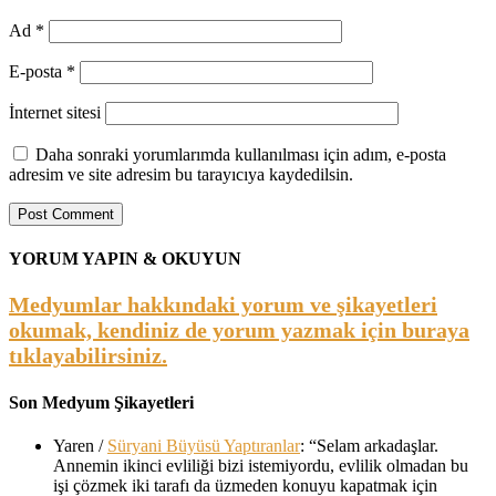
Ad
*
E-posta
*
İnternet sitesi
Daha sonraki yorumlarımda kullanılması için adım, e-posta
adresim ve site adresim bu tarayıcıya kaydedilsin.
YORUM YAPIN & OKUYUN
Medyumlar hakkındaki yorum ve şikayetleri
okumak, kendiniz de yorum yazmak için buraya
tıklayabilirsiniz.
Son Medyum Şikayetleri
Yaren
/
Süryani Büyüsü Yaptıranlar
: “
Selam arkadaşlar.
Annemin ikinci evliliği bizi istemiyordu, evlilik olmadan bu
işi çözmek iki tarafı da üzmeden konuyu kapatmak için