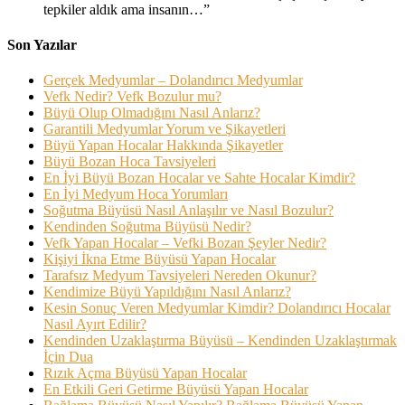
tepkiler aldık ama insanın…
”
Son Yazılar
Gerçek Medyumlar – Dolandırıcı Medyumlar
Vefk Nedir? Vefk Bozulur mu?
Büyü Olup Olmadığını Nasıl Anlarız?
Garantili Medyumlar Yorum ve Şikayetleri
Büyü Yapan Hocalar Hakkında Şikayetler
Büyü Bozan Hoca Tavsiyeleri
En İyi Büyü Bozan Hocalar ve Sahte Hocalar Kimdir?
En İyi Medyum Hoca Yorumları
Soğutma Büyüsü Nasıl Anlaşılır ve Nasıl Bozulur?
Kendinden Soğutma Büyüsü Nedir?
Vefk Yapan Hocalar – Vefki Bozan Şeyler Nedir?
Kişiyi İkna Etme Büyüsü Yapan Hocalar
Tarafsız Medyum Tavsiyeleri Nereden Okunur?
Kendimize Büyü Yapıldığını Nasıl Anlarız?
Kesin Sonuç Veren Medyumlar Kimdir? Dolandırıcı Hocalar
Nasıl Ayırt Edilir?
Kendinden Uzaklaştırma Büyüsü – Kendinden Uzaklaştırmak
İçin Dua
Rızık Açma Büyüsü Yapan Hocalar
En Etkili Geri Getirme Büyüsü Yapan Hocalar