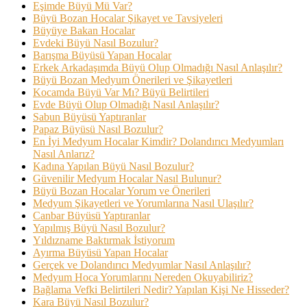
Eşimde Büyü Mü Var?
Büyü Bozan Hocalar Şikayet ve Tavsiyeleri
Büyüye Bakan Hocalar
Evdeki Büyü Nasıl Bozulur?
Barışma Büyüsü Yapan Hocalar
Erkek Arkadaşımda Büyü Olup Olmadığı Nasıl Anlaşılır?
Büyü Bozan Medyum Önerileri ve Şikayetleri
Kocamda Büyü Var Mı? Büyü Belirtileri
Evde Büyü Olup Olmadığı Nasıl Anlaşılır?
Sabun Büyüsü Yaptıranlar
Papaz Büyüsü Nasıl Bozulur?
En İyi Medyum Hocalar Kimdir? Dolandırıcı Medyumları
Nasıl Anlarız?
Kadına Yapılan Büyü Nasıl Bozulur?
Güvenilir Medyum Hocalar Nasıl Bulunur?
Büyü Bozan Hocalar Yorum ve Önerileri
Medyum Şikayetleri ve Yorumlarına Nasıl Ulaşılır?
Canbar Büyüsü Yaptıranlar
Yapılmış Büyü Nasıl Bozulur?
Yıldızname Baktırmak İstiyorum
Ayırma Büyüsü Yapan Hocalar
Gerçek ve Dolandırıcı Medyumlar Nasıl Anlaşılır?
Medyum Hoca Yorumlarını Nereden Okuyabiliriz?
Bağlama Vefki Belirtileri Nedir? Yapılan Kişi Ne Hisseder?
Kara Büyü Nasıl Bozulur?