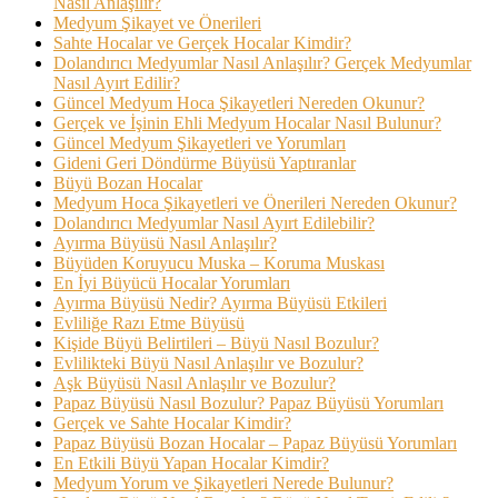
Nasıl Anlaşılır?
Medyum Şikayet ve Önerileri
Sahte Hocalar ve Gerçek Hocalar Kimdir?
Dolandırıcı Medyumlar Nasıl Anlaşılır? Gerçek Medyumlar
Nasıl Ayırt Edilir?
Güncel Medyum Hoca Şikayetleri Nereden Okunur?
Gerçek ve İşinin Ehli Medyum Hocalar Nasıl Bulunur?
Güncel Medyum Şikayetleri ve Yorumları
Gideni Geri Döndürme Büyüsü Yaptıranlar
Büyü Bozan Hocalar
Medyum Hoca Şikayetleri ve Önerileri Nereden Okunur?
Dolandırıcı Medyumlar Nasıl Ayırt Edilebilir?
Ayırma Büyüsü Nasıl Anlaşılır?
Büyüden Koruyucu Muska – Koruma Muskası
En İyi Büyücü Hocalar Yorumları
Ayırma Büyüsü Nedir? Ayırma Büyüsü Etkileri
Evliliğe Razı Etme Büyüsü
Kişide Büyü Belirtileri – Büyü Nasıl Bozulur?
Evlilikteki Büyü Nasıl Anlaşılır ve Bozulur?
Aşk Büyüsü Nasıl Anlaşılır ve Bozulur?
Papaz Büyüsü Nasıl Bozulur? Papaz Büyüsü Yorumları
Gerçek ve Sahte Hocalar Kimdir?
Papaz Büyüsü Bozan Hocalar – Papaz Büyüsü Yorumları
En Etkili Büyü Yapan Hocalar Kimdir?
Medyum Yorum ve Şikayetleri Nerede Bulunur?