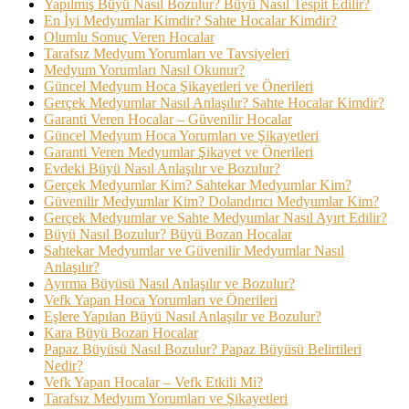
Yapılmış Büyü Nasıl Bozulur? Büyü Nasıl Tespit Edilir?
En İyi Medyumlar Kimdir? Sahte Hocalar Kimdir?
Olumlu Sonuç Veren Hocalar
Tarafsız Medyum Yorumları ve Tavsiyeleri
Medyum Yorumları Nasıl Okunur?
Güncel Medyum Hoca Şikayetleri ve Önerileri
Gerçek Medyumlar Nasıl Anlaşılır? Sahte Hocalar Kimdir?
Garanti Veren Hocalar – Güvenilir Hocalar
Güncel Medyum Hoca Yorumları ve Şikayetleri
Garanti Veren Medyumlar Şikayet ve Önerileri
Evdeki Büyü Nasıl Anlaşılır ve Bozulur?
Gerçek Medyumlar Kim? Sahtekar Medyumlar Kim?
Güvenilir Medyumlar Kim? Dolandırıcı Medyumlar Kim?
Gerçek Medyumlar ve Sahte Medyumlar Nasıl Ayırt Edilir?
Büyü Nasıl Bozulur? Büyü Bozan Hocalar
Sahtekar Medyumlar ve Güvenilir Medyumlar Nasıl
Anlaşılır?
Ayırma Büyüsü Nasıl Anlaşılır ve Bozulur?
Vefk Yapan Hoca Yorumları ve Önerileri
Eşlere Yapılan Büyü Nasıl Anlaşılır ve Bozulur?
Kara Büyü Bozan Hocalar
Papaz Büyüsü Nasıl Bozulur? Papaz Büyüsü Belirtileri
Nedir?
Vefk Yapan Hocalar – Vefk Etkili Mi?
Tarafsız Medyum Yorumları ve Şikayetleri