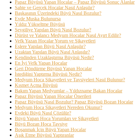
Papaz Büyüsü Yapan Hocalar – Papaz Büyüsü Sonuç Alanlar
Sahte ve Gerçek Hocalar Nasıl Anlaşılır?
Başkasının Üzerindeki Büyü Nasıl Bozulur?
Evde Muska Bulunursa
Yıldız Yükseltme Büyüsü
Sevgiliye Yapılan Büyü Nasıl Bozulur?
Dürüst ve Yalancı Medyum Hocalar Nasıl Ayırt Edilir?
Vefk Yazan Hocalar Yorum ve Şikayetleri
Eşlere Yapılan Büyü Nasıl Anlaşılır?
Uzaktan Yapılan Büyü Nasıl Anlaşılır?
Kendinden Uzaklaştırma Büyüsü Nedir?
En İyi Vefk Yapan Hocalar
Geri Döndürme Büyüsü Yapan Hocalar
İstediğini Yaptırma Büyüsü Nedir?
Medyum Hoca Şikayetleri ve Tavsiyeleri Nasıl Bulunur?
Kısmet Açma Büyüsü
Bakım Yapan Medyumlar – Yıldızname Bakan Hocalar
Papaz Büyüsü Yapan Hocalar Önerileri
Papaz Büyüsü Nasıl Bozulur? Papaz Büyüsü Bozan Hocalar
Medyum Hoca Şikayetleri Nereden Okunur?
Evdeki Büyü Nasıl Çözülür?
Büyü Yapan Hoca Yorumları ve Şikayetleri
Büyü Bozan Hoca Tavsiye
Boşanmak İçin Büyü Yapan Hocalar
Aşık Etme Büyüsü Yaptıranlar