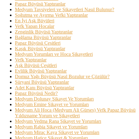
Papaz Büyüsü Yaptıranlar
Medyum Tavsiyeleri ve Şikayetleri Nasıl Bulunur?
Soğutma ve Ayırma Vefki Yaptıranlar
En İyi Aşk Büyüleri
Vefk Yapan Hocalar
Zenginlik Büyüsü Yaptıranlar
Bağlama Büyüsü Yaptıranlar
Papaz Büyüsü Çeşitleri
Kaşık Büyüsü Yaptıranlar
Medyum Yorumları ve Hoca Şikayetleri
Vefk Yaptıranlar
Aşk Büyüsü Çeşitleri
Evlilik Büyüsü Yaptıranlar
Domuz Yağı Büyüsü Nasıl Bozulur ve Çözülür?
Süryani Büyüsü Yaptıranlar
Adet Kanı Büyüsü Yaptıranlar
Papaz Büyüsü Nedir?
Medyum Dolunay Şikayet Ve Yorumları
Medyum Emine Şikayet ve Yorumları
Medyum Ali Hoca (Medyum Ali Gürses) Vefk Papaz Büyüsü
Yıldızname Yorum ve Şikayetleri
Medyum Vedma Rana Şikayet ve Yorumları
Medyum Rabia Şikayet ve Yorumları
Medyum Miraç Kaya Şikayet ve Yorumları
Medyum Hatice Şikayet & Yorumları