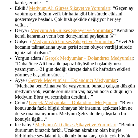
kardeşlerimle…
”
Etkili
/
Medyum Ali Gürses Şikayet ve Yorumları
: “
Geçen ay
yaptırmış olduğum vefk bir hafta gibi bir sürede etkisini
göstermeye başladı. Çok hızlı şekilde değişiyor her şey
vefk…
”
Derya
/
Medyum Ali Gürses Şikayet ve Yorumları
: “
Kendiniz
kendi kararınızı verin ben deneyimimi paylaştım 🙂
”
Gülşen
/
Medyum Ali Gürses Şikayet ve Yorumları
: “
Evet Ali
hocanın talimatlarına uyun gerisi zaten oluyor verdiği sürede
içiniz rahat olsun.
”
Yorgun adam
/
Gerçek Medyumlar – Dolandırıcı Medyumlar
:
“
Daha önce Ali hoca ile papaz büyüsüne başladığımızı
yazmıştım 1-21 gün dediği süreçte daha ilk haftadan etkileri
görmeye başladım süre…
”
Ayşe
/
Gerçek Medyumlar – Dolandırıcı Medyumlar
:
“
Merhaba ben Almanya’da yaşıyorum, burada çalışan düzgün
medyum yok, eşimle sorunlarım var, bayan hoca olduğu için
Medyum Ebru’yu seçmiştim derdimi…
”
Çetin
/
Gerçek Medyumlar – Dolandırıcı Medyumlar
: “
Büyü
konusunda fazla bilgisi olmayan bir insanım, açıkcası kim ne
derse ona inanıyorum. Medyum Şehzade ile çalışırken bu
konuyla ilgili…
”
Ice baby
/
Medyum Ali Gürses Şikayet ve Yorumları
: “
Benim
durumum birazcık farklı. Uzaktan akrabam olan biriyle
birbirimize sevdalandık, ailemiz buna karşı çıktı, çok büyük