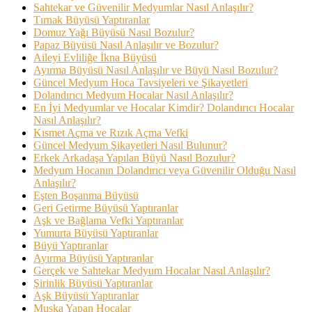
Sahtekar ve Güvenilir Medyumlar Nasıl Anlaşılır?
Tırnak Büyüsü Yaptıranlar
Domuz Yağı Büyüsü Nasıl Bozulur?
Papaz Büyüsü Nasıl Anlaşılır ve Bozulur?
Aileyi Evliliğe İkna Büyüsü
Ayırma Büyüsü Nasıl Anlaşılır ve Büyü Nasıl Bozulur?
Güncel Medyum Hoca Tavsiyeleri ve Şikayetleri
Dolandırıcı Medyum Hocalar Nasıl Anlaşılır?
En İyi Medyumlar ve Hocalar Kimdir? Dolandırıcı Hocalar
Nasıl Anlaşılır?
Kısmet Açma ve Rızık Açma Vefki
Güncel Medyum Şikayetleri Nasıl Bulunur?
Erkek Arkadaşa Yapılan Büyü Nasıl Bozulur?
Medyum Hocanın Dolandırıcı veya Güvenilir Olduğu Nasıl
Anlaşılır?
Eşten Boşanma Büyüsü
Geri Getirme Büyüsü Yaptıranlar
Aşk ve Bağlama Vefki Yaptıranlar
Yumurta Büyüsü Yaptıranlar
Büyü Yaptıranlar
Ayırma Büyüsü Yaptıranlar
Gerçek ve Sahtekar Medyum Hocalar Nasıl Anlaşılır?
Şirinlik Büyüsü Yaptıranlar
Aşk Büyüsü Yaptıranlar
Muska Yapan Hocalar