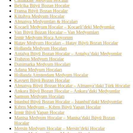
Çanakkale Medyum Hocalar
Belçika Büyü Bozan Hocalar
Fransa Büyü Bozan Hocalar
Kütahya Medyum Hocalar
Almanya Medyumları & Hocaları
Kocaeli Medyum Hocalar – Kocaeli’deki Medyumlar
Van Büyü Bozan Hocalar – Van Medyumları
İzmir Medyum Hoca Arıyorum
Hatay Medyum Hocaları – Hatay Büyü Bozan Hocalar
Hollanda Medyum Hocaları
Antalya Büyü Bozan Hocalar – Antalya’daki Medyumlar
Trabzon Medyum Hocalar
Danimarka Medyum Hocaları
Adana Medyum Hocaları
Hollanda Amsterdam Medyum Hocalar
Kayseri Büyü Bozan Hocalar
Almanya Büyü Bozan Hocalar – Almanya’daki Türk Hocalar
Ankara Büyü Bozan Hocalar – Ankara’daki Medyumlar
Samsun Medyum Hocaları
İstanbul Büyü Bozan Hocalar – İstanbul’daki Medyumlar
Kıbrıs Medyum – Kıbrıs Büyü Yapan Hocalar
İzmir Büyü Yapan Hocalar
Manisa Medyum Hocalar – Manisa’daki Büyü Bozan
Hocalar
Mersin Medyum Hocalar – Mersin’deki Hocalar