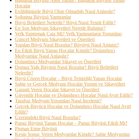
Bağlama Büyüsü Nasıl Yapılır? Bağlama Büyüsü Yapan
Hocalar
Evliliğimizde Büyü Olup Olmadığı Nasıl Anlaşılır?
Soğutma Büyüsü Yaptıranlar
Büyü Belirtileri Nelerdir? Büyü Nasıl Tespit Edilir?
En Son Medyum Şikayetleri Nerede Bulunur?
Vefk Yaptırmak Caiz Mi? Vefk Yaptıranların Yorumları
Güncel Medyum Şikayetleri ve Önerileri
Yapılan Büyü Nasıl Bozulur? Büyüyü Nasıl Anlarız?
En Etkili Büyü Yapan Hocalar Kimdir? Dolandırıcı
Medyumlar Nasıl Anlaşılır?
Dolandırıcı Medyumlar Şikayet ve Önerileri
Domuz Yağı Büyüsü Nasıl Bozulur? Büyü Belirtileri
Nelerdir?
Büyü Çözen Hocalar – Büyü Temizliği Yapan Hocalar
Sahte ve Gerçek Medyum Hocalar Yorum ve Şikayetleri
Garanti Veren Hocalar Şikayet ve Önerileri
Güvenilir Hocalar ve Dolandırıcı Hocalar Nasıl Ayırt Edilir?
Tarafsız Medyum Yorumları Nasıl İncelenir?
Gerçek Büyücü Hocalar ve Dolandırıcı Hocalar Nasıl Ayırt
Edilir?
Üzerimdeki Büyü Nasıl Bozulur?
Papaz Büyüsü Yapan Hocalar – Papaz Büyüsü Etkili Mi?
Pişman Etme Büyüsü
Kesin Sonuç Veren Medyumlar Kimdir? Sahte Medyumlar