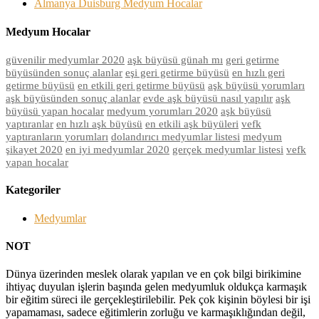
Almanya Duisburg Medyum Hocalar
Medyum Hocalar
güvenilir medyumlar 2020
aşk büyüsü günah mı
geri getirme
büyüsünden sonuç alanlar
eşi geri getirme büyüsü
en hızlı geri
getirme büyüsü
en etkili geri getirme büyüsü
aşk büyüsü yorumları
aşk büyüsünden sonuç alanlar
evde aşk büyüsü nasıl yapılır
aşk
büyüsü yapan hocalar
medyum yorumları 2020
aşk büyüsü
yaptıranlar
en hızlı aşk büyüsü
en etkili aşk büyüleri
vefk
yaptıranların yorumları
dolandırıcı medyumlar listesi
medyum
şikayet 2020
en iyi medyumlar 2020
gerçek medyumlar listesi
vefk
yapan hocalar
Kategoriler
Medyumlar
NOT
Dünya üzerinden meslek olarak yapılan ve en çok bilgi birikimine
ihtiyaç duyulan işlerin başında gelen medyumluk oldukça karmaşık
bir eğitim süreci ile gerçekleştirilebilir. Pek çok kişinin böylesi bir işi
yapamaması, sadece eğitimlerin zorluğu ve karmaşıklığından değil,