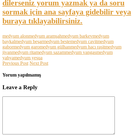
dilerseniz yorum yazmak ya da soru
sormak için ana sayfaya gidebilir veya
buraya tıklayabilirsiniz.
medyum alon
medyum aramşah
medyum barkev
medyum
baykal
medyum beşar
medyum beste
medyum cavit
medyum
gabor
medyum garo
medyum gülhan
medyum hacı raşit
medyum
jivan
medyum rita
medyum sazam
medyum vangas
medyum
yahya
medyum yeşua
Previous Post
Next Post
Yorum yapılmamış
Leave a Reply