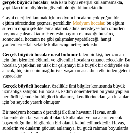
gerçek büyücü hocalar
, asla kara büyü enerjisi kullanmamakta,
yaptıkları tüm büyülerin güvenli olduğu bilinmektedir.
Gaybi enerjileri tanımak için medyum hocaların çok yoğun bir
eğitim sürecinden geçmesi gereklidir.
Medyum hocalar
, bu eğitim
sürecini doğru şekilde tamamlamak adına neredeyse tüm ömürleri
boyunca çalışmaktadır. Herkesin başarılı olamadığı bu süreç
sonucunda, hocanın ne gibi çalışmalar yapabileceği, hangi
yöntemleri etkili şekilde kullanacağı netleşmektedir.
Gerçek büyücü hocalar nasıl bulunur
bilen bir kişi, her zaman
için tüm işlemleri eğitimli ve güvenilir hocalara emanet edecektir. Bu
hocalar, yaptıkları en ufak bir çalışmayı bile büyük bir ciddiyetle ele
alacak, hiç kimsenin mağduriyet yaşamaması adına ellerinden geleni
yapacaktır.
Gerçek büyücü hocalar
, özellikle ilmi bilgiler konusunda büyük
uzmanlığa sahiptir. Bu hocalar, kadim dönemlerden bu yana yapılan
her türlü işlemde bu bilgileri kullanmış, kendilerine danışan insanlar
için bu sayede yararlı olmuştur.
Bir medyum hocanın öğrendiği ilk ilim havastır. Havas, antik
dönemlerden bu yana aktif olarak kullanılan ve hocaların en çok
başvurduğu ilmi bilgilerden biri olarak kabul edilmektedir. Havas,
surelerin ve duaların gücünü anlamaya, bu gücü rahman boyutlarda