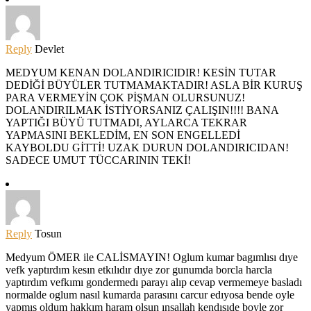
Reply
Devlet
MEDYUM KENAN DOLANDIRICIDIR! KESİN TUTAR
DEDİĞİ BÜYÜLER TUTMAMAKTADIR! ASLA BİR KURUŞ
PARA VERMEYİN ÇOK PİŞMAN OLURSUNUZ!
DOLANDIRILMAK İSTİYORSANIZ ÇALIŞIN!!!! BANA
YAPTIĞI BÜYÜ TUTMADI, AYLARCA TEKRAR
YAPMASINI BEKLEDİM, EN SON ENGELLEDİ
KAYBOLDU GİTTİ! UZAK DURUN DOLANDIRICIDAN!
SADECE UMUT TÜCCARININ TEKİ!
Reply
Tosun
Medyum ÖMER ile CALİSMAYIN! Oglum kumar bagımlısı dıye
vefk yaptırdım kesın etkılıdır dıye zor gunumda borcla harcla
yaptırdım vefkımı gondermedı parayı alıp cevap vermemeye basladı
normalde oglum nasıl kumarda parasını carcur edıyosa bende oyle
yapmıs oldum hakkım haram olsun ınsallah kendısıde boyle zor