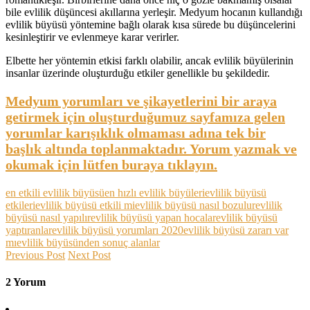
bile evlilik düşüncesi akıllarına yerleşir. Medyum hocanın kullandığı
evlilik büyüsü yöntemine bağlı olarak kısa sürede bu düşüncelerini
kesinleştirir ve evlenmeye karar verirler.
Elbette her yöntemin etkisi farklı olabilir, ancak evlilik büyülerinin
insanlar üzerinde oluşturduğu etkiler genellikle bu şekildedir.
Medyum yorumları ve şikayetlerini bir araya
getirmek için oluşturduğumuz sayfamıza gelen
yorumlar karışıklık olmaması adına tek bir
başlık altında toplanmaktadır. Yorum yazmak ve
okumak için lütfen buraya tıklayın.
en etkili evlilik büyüsü
en hızlı evlilik büyüleri
evlilik büyüsü
etkileri
evlilik büyüsü etkili mi
evlilik büyüsü nasıl bozulur
evlilik
büyüsü nasıl yapılır
evlilik büyüsü yapan hocalar
evlilik büyüsü
yaptıranlar
evlilik büyüsü yorumları 2020
evlilik büyüsü zararı var
mı
evlilik büyüsünden sonuç alanlar
Previous Post
Next Post
2 Yorum