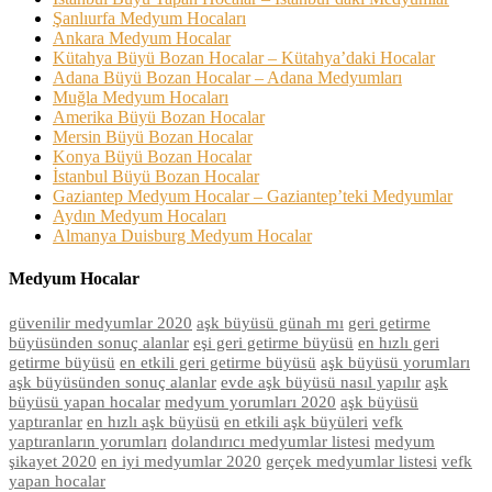
Şanlıurfa Medyum Hocaları
Ankara Medyum Hocalar
Kütahya Büyü Bozan Hocalar – Kütahya’daki Hocalar
Adana Büyü Bozan Hocalar – Adana Medyumları
Muğla Medyum Hocaları
Amerika Büyü Bozan Hocalar
Mersin Büyü Bozan Hocalar
Konya Büyü Bozan Hocalar
İstanbul Büyü Bozan Hocalar
Gaziantep Medyum Hocalar – Gaziantep’teki Medyumlar
Aydın Medyum Hocaları
Almanya Duisburg Medyum Hocalar
Medyum Hocalar
güvenilir medyumlar 2020
aşk büyüsü günah mı
geri getirme
büyüsünden sonuç alanlar
eşi geri getirme büyüsü
en hızlı geri
getirme büyüsü
en etkili geri getirme büyüsü
aşk büyüsü yorumları
aşk büyüsünden sonuç alanlar
evde aşk büyüsü nasıl yapılır
aşk
büyüsü yapan hocalar
medyum yorumları 2020
aşk büyüsü
yaptıranlar
en hızlı aşk büyüsü
en etkili aşk büyüleri
vefk
yaptıranların yorumları
dolandırıcı medyumlar listesi
medyum
şikayet 2020
en iyi medyumlar 2020
gerçek medyumlar listesi
vefk
yapan hocalar