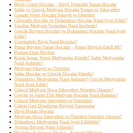
Büyü Çözen Hocalar – Büyü Temizliği Yapan Hocalar
Sahte ve Gerçek Medyum Hocalar Yorum ve Şikayetleri
Garanti Veren Hocalar Şikayet ve Önerileri
Güvenilir Hocalar ve Dolandırıcı Hocalar Nasıl Ayırt Edilir?
Tarafsız Medyum Yorumları Nasıl İncelenir?
Gerçek Büyücü Hocalar ve Dolandırıcı Hocalar Nasıl Ayırt
Edilir?
Üzerimdeki Büyü Nasıl Bozulur?
Papaz Büyüsü Yapan Hocalar – Papaz Büyüsü Etkili Mi?
Pişman Etme Büyüsü
Kesin Sonuç Veren Medyumlar Kimdir? Sahte Medyumlar
Nasıl Anlaşılır?
Medyum Şikayet ve Önerileri
Sahte Hocalar ve Gerçek Hocalar Kimdir?
Dolandırıcı Medyumlar Nasıl Anlaşılır? Gerçek Medyumlar
Nasıl Ayırt Edilir?
Güncel Medyum Hoca Şikayetleri Nereden Okunur?
Gerçek ve İşinin Ehli Medyum Hocalar Nasıl Bulunur?
Güncel Medyum Şikayetleri ve Yorumları
Gideni Geri Döndürme Büyüsü Yaptıranlar
Büyü Bozan Hocalar
Medyum Hoca Şikayetleri ve Önerileri Nereden Okunur?
Dolandırıcı Medyumlar Nasıl Ayırt Edilebilir?
Ayırma Büyüsü Nasıl Anlaşılır?
Büyüden Koruyucu Muska – Koruma Muskası