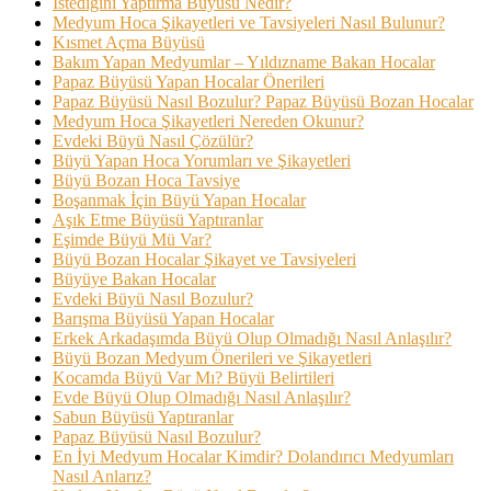
İstediğini Yaptırma Büyüsü Nedir?
Medyum Hoca Şikayetleri ve Tavsiyeleri Nasıl Bulunur?
Kısmet Açma Büyüsü
Bakım Yapan Medyumlar – Yıldızname Bakan Hocalar
Papaz Büyüsü Yapan Hocalar Önerileri
Papaz Büyüsü Nasıl Bozulur? Papaz Büyüsü Bozan Hocalar
Medyum Hoca Şikayetleri Nereden Okunur?
Evdeki Büyü Nasıl Çözülür?
Büyü Yapan Hoca Yorumları ve Şikayetleri
Büyü Bozan Hoca Tavsiye
Boşanmak İçin Büyü Yapan Hocalar
Aşık Etme Büyüsü Yaptıranlar
Eşimde Büyü Mü Var?
Büyü Bozan Hocalar Şikayet ve Tavsiyeleri
Büyüye Bakan Hocalar
Evdeki Büyü Nasıl Bozulur?
Barışma Büyüsü Yapan Hocalar
Erkek Arkadaşımda Büyü Olup Olmadığı Nasıl Anlaşılır?
Büyü Bozan Medyum Önerileri ve Şikayetleri
Kocamda Büyü Var Mı? Büyü Belirtileri
Evde Büyü Olup Olmadığı Nasıl Anlaşılır?
Sabun Büyüsü Yaptıranlar
Papaz Büyüsü Nasıl Bozulur?
En İyi Medyum Hocalar Kimdir? Dolandırıcı Medyumları
Nasıl Anlarız?