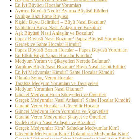
En İyi Büyücü Hocalar Yorumları
Ayırma Büyüsü Nedir? Ayırma Büyüsü Etkileri
Evliliğe Razı Etme Büyüsü
Kişide Büyü Belirtileri – Büyü Nasıl Bozulur?
Evlilikteki Büyü Nasıl Anlaşılır ve Bozulur?
Aşk Büyüsü Nasıl Anlaşılır ve Bozulur?
Papaz Büyüsü Nasıl Bozulur? Papaz Büyüsü Yorumları
Gerçek ve Sahte Hocalar Kimdir?
Papaz Büyüsü Bozan Hocalar – Papaz Büyüsü Yorumları
En Etkili Büyü Yapan Hocalar Kimdir?
Medyum Yorum ve Şikayetleri Nerede Bulunur?
Yapılmış Büyü Nasıl Bozulur? Büyü Nasıl Tespit Edilir?
En İyi Medyumlar Kimdir? Sahte Hocalar Kimdir?
Olumlu Sonuç Veren Hocalar
Tarafsız Medyum Yorumları ve Tavsiyeleri
Medyum Yorumları Nasıl Okunur?
Güncel Medyum Hoca Şikayetleri ve Önerileri
Gerçek Medyumlar Nasıl Anlaşılır? Sahte Hocalar Kimdir?
Garanti Veren Hocalar – Güvenilir Hocalar
Güncel Medyum Hoca Yorumları ve Şikayetleri
Garanti Veren Medyumlar Şikayet ve Önerileri
Evdeki Büyü Nasıl Anlaşılır ve Bozulur?
Gerçek Medyumlar Kim? Sahtekar Medyumlar Kim?
Güvenilir Medyumlar Kim? Dolandırıcı Medyumlar Kim?