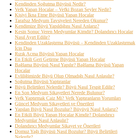
Kendinden Soğutma Büyüsü Nedir?
Vefk Yapan Hocalar – Vefki Bozan Şeyler Nedir?
Kişiyi İkna Etme Büyüsü Yapan Hocalar
Tarafsız Medyum Tavsiyeleri Nereden Okunur?
Kendimize Büyü Yapıldığını Nasıl Anlarız?
Kesin Sonuç Veren Medyumlar Kimdir? Dolandırıcı Hocalar
Nasıl Ayırt Edilir?
Kendinden Uzaklaştırma Büyüsü – Kendinden Uzaklaştırmak
İçin Dua
Rızık Açma Büyüsü Yapan Hocalar
En Etkili Geri Getirme Büyüsü Yapan Hocalar
Bağlama Büyüsü Nasıl Yapılır? Bağlama Büyüsü Yapan
Hocalar
Evliliğimizde Büyü Olup Olmadığı Nasıl Anlaşılır?
Soğutma Büyüsü Yaptıranlar
Büyü Belirtileri Nelerdir? Büyü Nasıl Tespit Edilir?
En Son Medyum Şikayetleri Nerede Bulunur?
Vefk Yaptırmak Caiz Mi? Vefk Yaptıranların Yorumları
Güncel Medyum Şikayetleri ve Önerileri
Yapılan Büyü Nasıl Bozulur? Büyüyü Nasıl Anlarız?
En Etkili Büyü Yapan Hocalar Kimdir? Dolandırıcı
Medyumlar Nasıl Anlaşılır?
Dolandırıcı Medyumlar Şikayet ve Önerileri
Domuz Yağı Büyüsü Nasıl Bozulur? Büyü Belirtileri
Nelerdir?