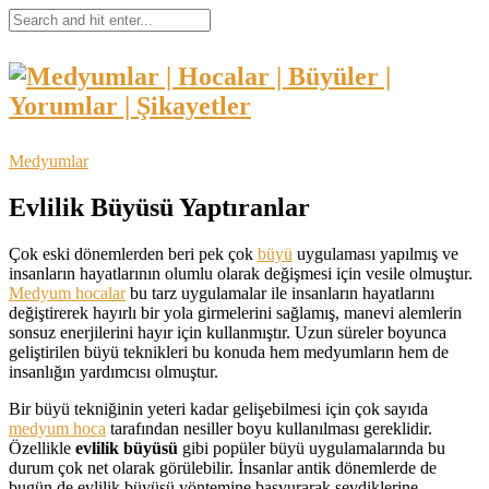
Medyumlar
Evlilik Büyüsü Yaptıranlar
Çok eski dönemlerden beri pek çok
büyü
uygulaması yapılmış ve
insanların hayatlarının olumlu olarak değişmesi için vesile olmuştur.
Medyum hocalar
bu tarz uygulamalar ile insanların hayatlarını
değiştirerek hayırlı bir yola girmelerini sağlamış, manevi alemlerin
sonsuz enerjilerini hayır için kullanmıştır. Uzun süreler boyunca
geliştirilen büyü teknikleri bu konuda hem medyumların hem de
insanlığın yardımcısı olmuştur.
Bir büyü tekniğinin yeteri kadar gelişebilmesi için çok sayıda
medyum hoca
tarafından nesiller boyu kullanılması gereklidir.
Özellikle
evlilik büyüsü
gibi popüler büyü uygulamalarında bu
durum çok net olarak görülebilir. İnsanlar antik dönemlerde de
bugün de evlilik büyüsü yöntemine başvurarak sevdiklerine