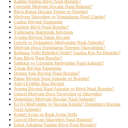
Kadına Yapılan Büyü Nasıl Bozulur?
Güvenilir Medyum Hocalar Nasıl Bulunur?
Büyü Bozan Hocalar Yorum ve Önerileri
Medyum Şikayetleri ve Yorumlarına Nasıl Ulaşılır?
Canbar Büyüsü Yaptıranlar
Yapılmış Büyü Nasıl Bozulur?
Yıldızname Baktırmak İstiyorum
Ayırma Büyüsü Yapan Hocalar
Gerçek ve Dolandırıcı Medyumlar Nasıl Anlaşılır?
Medyum Hoca Yorumlarını Nereden Okuyabiliriz?
Bağlama Vefki Belirtileri Nedir? Yapılan Kişi Ne Hisseder?
Kara Büyü Nasıl Bozulur?
Sahtekar ve Güvenilir Medyumlar Nasıl Anlaşılır?
Tırnak Büyüsü Yaptıranlar
Domuz Yağı Büyüsü Nasıl Bozulur?
Papaz Büyüsü Nasıl Anlaşılır ve Bozulur?
Aileyi Evliliğe İkna Büyüsü
Ayırma Büyüsü Nasıl Anlaşılır ve Büyü Nasıl Bozulur?
Güncel Medyum Hoca Tavsiyeleri ve Şikayetleri
Dolandırıcı Medyum Hocalar Nasıl Anlaşılır?
En İyi Medyumlar ve Hocalar Kimdir? Dolandırıcı Hocalar
Nasıl Anlaşılır?
Kısmet Açma ve Rızık Açma Vefki
Güncel Medyum Şikayetleri Nasıl Bulunur?
Erkek Arkadaşa Yapılan Büyü Nasıl Bozulur?