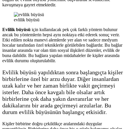
kavuşmaya gayret etmektedir.
evlilik büyüsü
Evlilik büyüsü
için kullanılacak pek çok farklı yöntem bulunur
ancak bu yöntemlerin hepsi aynı noktaya etki ederek sonuç verir.
Etki edilen nokta manevi alemlerde yer alan ve sadece medyum
hocalar tarafından özel tekniklerle görülebilen bağlardır. Bu bağlar
insanlar arasında var olan tüm sosyal ilişkileri düzenler, evlilik de
buna dahildir. Bu bağlara yapılan müdahaleler ile kişiler arasında
evlilik durumu oluşturulabilir.
Evlilik büyüsü yapıldıktan sonra başlangıçta kişiler
birbirlerine özel bir arzu duyar. Diğer insanlardan
uzak kalır ve her zaman birlikte vakit geçirmeyi
isterler. Daha önce kavgalı bile olsalar artık
birbirlerine çok daha yakın davranırlar ve her
dakikalarını bir arada geçirmeyi arzularlar. Bu
durum evlilik büyüsünün başlangıç etkisidir.
Kişiler birbirine doğru çekildikçe aralarındaki duygular
romantikleşir. Birbirlerine daha önce hiç o gözle bakmamış olsalar