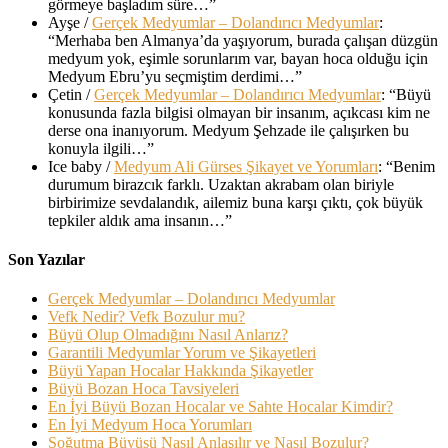
görmeye başladım süre…
”
Ayşe
/
Gerçek Medyumlar – Dolandırıcı Medyumlar
:
“
Merhaba ben Almanya’da yaşıyorum, burada çalışan düzgün
medyum yok, eşimle sorunlarım var, bayan hoca olduğu için
Medyum Ebru’yu seçmiştim derdimi…
”
Çetin
/
Gerçek Medyumlar – Dolandırıcı Medyumlar
: “
Büyü
konusunda fazla bilgisi olmayan bir insanım, açıkcası kim ne
derse ona inanıyorum. Medyum Şehzade ile çalışırken bu
konuyla ilgili…
”
Ice baby
/
Medyum Ali Gürses Şikayet ve Yorumları
: “
Benim
durumum birazcık farklı. Uzaktan akrabam olan biriyle
birbirimize sevdalandık, ailemiz buna karşı çıktı, çok büyük
tepkiler aldık ama insanın…
”
Son Yazılar
Gerçek Medyumlar – Dolandırıcı Medyumlar
Vefk Nedir? Vefk Bozulur mu?
Büyü Olup Olmadığını Nasıl Anlarız?
Garantili Medyumlar Yorum ve Şikayetleri
Büyü Yapan Hocalar Hakkında Şikayetler
Büyü Bozan Hoca Tavsiyeleri
En İyi Büyü Bozan Hocalar ve Sahte Hocalar Kimdir?
En İyi Medyum Hoca Yorumları
Soğutma Büyüsü Nasıl Anlaşılır ve Nasıl Bozulur?