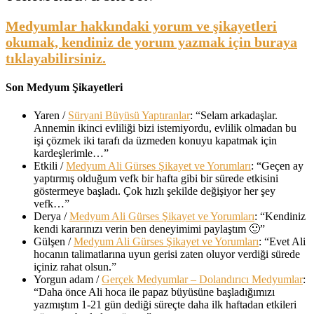
Medyumlar hakkındaki yorum ve şikayetleri
okumak, kendiniz de yorum yazmak için buraya
tıklayabilirsiniz.
Son Medyum Şikayetleri
Yaren
/
Süryani Büyüsü Yaptıranlar
: “
Selam arkadaşlar.
Annemin ikinci evliliği bizi istemiyordu, evlilik olmadan bu
işi çözmek iki tarafı da üzmeden konuyu kapatmak için
kardeşlerimle…
”
Etkili
/
Medyum Ali Gürses Şikayet ve Yorumları
: “
Geçen ay
yaptırmış olduğum vefk bir hafta gibi bir sürede etkisini
göstermeye başladı. Çok hızlı şekilde değişiyor her şey
vefk…
”
Derya
/
Medyum Ali Gürses Şikayet ve Yorumları
: “
Kendiniz
kendi kararınızı verin ben deneyimimi paylaştım 🙂
”
Gülşen
/
Medyum Ali Gürses Şikayet ve Yorumları
: “
Evet Ali
hocanın talimatlarına uyun gerisi zaten oluyor verdiği sürede
içiniz rahat olsun.
”
Yorgun adam
/
Gerçek Medyumlar – Dolandırıcı Medyumlar
:
“
Daha önce Ali hoca ile papaz büyüsüne başladığımızı
yazmıştım 1-21 gün dediği süreçte daha ilk haftadan etkileri