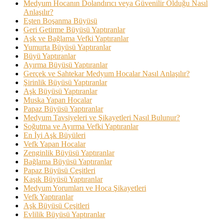
Medyum Hocanın Dolandırıcı veya Güvenilir Olduğu Nasıl
Anlaşılır?
Eşten Boşanma Büyüsü
Geri Getirme Büyüsü Yaptıranlar
Aşk ve Bağlama Vefki Yaptıranlar
Yumurta Büyüsü Yaptıranlar
Büyü Yaptıranlar
Ayırma Büyüsü Yaptıranlar
Gerçek ve Sahtekar Medyum Hocalar Nasıl Anlaşılır?
Şirinlik Büyüsü Yaptıranlar
Aşk Büyüsü Yaptıranlar
Muska Yapan Hocalar
Papaz Büyüsü Yaptıranlar
Medyum Tavsiyeleri ve Şikayetleri Nasıl Bulunur?
Soğutma ve Ayırma Vefki Yaptıranlar
En İyi Aşk Büyüleri
Vefk Yapan Hocalar
Zenginlik Büyüsü Yaptıranlar
Bağlama Büyüsü Yaptıranlar
Papaz Büyüsü Çeşitleri
Kaşık Büyüsü Yaptıranlar
Medyum Yorumları ve Hoca Şikayetleri
Vefk Yaptıranlar
Aşk Büyüsü Çeşitleri
Evlilik Büyüsü Yaptıranlar