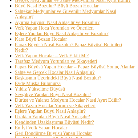
Gerçek Medyumlar ve Sahte Medyumlar Nasıl Ayırt Edilir?
Büyü Nasıl Bozulur? Büyü Bozan Hocalar
Sahtekar Medyumlar ve Güvenilir Medyumlar Nasıl
Anlaşılır?
Ayırma Büyüsü Nasıl Anlaşılır ve Bozulur?
Vefk Yapan Hoca Yorumları ve Önerileri
Eşlere Yapılan Büyü Nasıl Anlaşılır ve Bozulur?
Kara Büyü Bozan Hocalar
Papaz Büyüsü Nasıl Bozulur? Papaz Büyüsü Belirtileri
Nedir?
Vefk Yapan Hocalar – Vefk Etkili Mi?
Tarafsız Medyum Yorumları ve Şikayetleri
Papaz Büyüsü Yapan Hocalar – Papaz Büyüsü Sonuç Alanlar
Sahte ve Gerçek Hocalar Nasıl Anlaşılır?
Başkasının Üzerindeki Büyü Nasıl Bozulur?
Evde Muska Bulunursa
Yıldız Yükseltme Büyüsü
Sevgiliye Yapılan Büyü Nasıl Bozulur?
Dürüst ve Yalancı Medyum Hocalar Nasıl Ayırt Edilir?
Vefk Yazan Hocalar Yorum ve Şikayetleri
Eşlere Yapılan Büyü Nasıl Anlaşılır?
Uzaktan Yapılan Büyü Nasıl Anlaşılır?
Kendinden Uzaklaştırma Büyüsü Nedir?
En İyi Vefk Yapan Hocalar
Geri Döndürme Büyüsü Yapan Hocalar