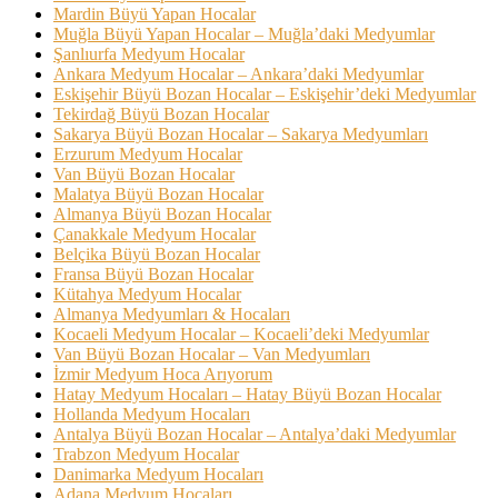
Mardin Büyü Yapan Hocalar
Muğla Büyü Yapan Hocalar – Muğla’daki Medyumlar
Şanlıurfa Medyum Hocalar
Ankara Medyum Hocalar – Ankara’daki Medyumlar
Eskişehir Büyü Bozan Hocalar – Eskişehir’deki Medyumlar
Tekirdağ Büyü Bozan Hocalar
Sakarya Büyü Bozan Hocalar – Sakarya Medyumları
Erzurum Medyum Hocalar
Van Büyü Bozan Hocalar
Malatya Büyü Bozan Hocalar
Almanya Büyü Bozan Hocalar
Çanakkale Medyum Hocalar
Belçika Büyü Bozan Hocalar
Fransa Büyü Bozan Hocalar
Kütahya Medyum Hocalar
Almanya Medyumları & Hocaları
Kocaeli Medyum Hocalar – Kocaeli’deki Medyumlar
Van Büyü Bozan Hocalar – Van Medyumları
İzmir Medyum Hoca Arıyorum
Hatay Medyum Hocaları – Hatay Büyü Bozan Hocalar
Hollanda Medyum Hocaları
Antalya Büyü Bozan Hocalar – Antalya’daki Medyumlar
Trabzon Medyum Hocalar
Danimarka Medyum Hocaları
Adana Medyum Hocaları