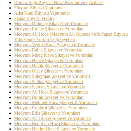
Domuz Yağı Büyüsü Nasıl Bozulur ve Çözülür?
Süryani Büyüsü Yaptıranlar
Adet Kanı Büyüsü Yaptıranlar
Papaz Büyüsü Nedir?
Medyum Dolunay Şikayet Ve Yorumları
Medyum Emine Şikayet ve Yorumları
Medyum Ali Hoca (Medyum Ali Gürses) Vefk Papaz Büyüsü
Yıldızname Yorum ve Şikayetleri
Medyum Vedma Rana Şikayet ve Yorumları
Medyum Rabia Şikayet ve Yorumları
Medyum Miraç Kaya Şikayet ve Yorumları
Medyum Hatice Şikayet & Yorumları
Medyum Haluk Şikayet ve Yorumları
Medyum Olcay Şikayet ve Yorumları
Medyum Süleyman Şikayet ve Yorumları
Medyum Saliha Şikayet ve Yorumları
Medyum Selman Şikayet ve Yorumları
Medyum Ali Hoca Şikayet ve Yorumları
Medyum Burak Şikayet Ve Yorumları
Medyum Mehmet Hoca Şikayet & Yorumları
Medyum Ertuğrul Şikayet ve Yorumları
Medyum Edis Şikayet ve Yorumları
Medyum Ali Gürses Şikayet ve Yorumları
Medyum Bedirhan Hoca Şikayet ve Yorumları
Medyum Hakim Hoca Şikayet ve Yorumları