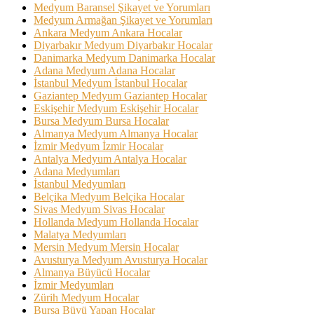
Medyum Baransel Şikayet ve Yorumları
Medyum Armağan Şikayet ve Yorumları
Ankara Medyum Ankara Hocalar
Diyarbakır Medyum Diyarbakır Hocalar
Danimarka Medyum Danimarka Hocalar
Adana Medyum Adana Hocalar
İstanbul Medyum İstanbul Hocalar
Gaziantep Medyum Gaziantep Hocalar
Eskişehir Medyum Eskişehir Hocalar
Bursa Medyum Bursa Hocalar
Almanya Medyum Almanya Hocalar
İzmir Medyum İzmir Hocalar
Antalya Medyum Antalya Hocalar
Adana Medyumları
İstanbul Medyumları
Belçika Medyum Belçika Hocalar
Sivas Medyum Sivas Hocalar
Hollanda Medyum Hollanda Hocalar
Malatya Medyumları
Mersin Medyum Mersin Hocalar
Avusturya Medyum Avusturya Hocalar
Almanya Büyücü Hocalar
İzmir Medyumları
Zürih Medyum Hocalar
Bursa Büyü Yapan Hocalar