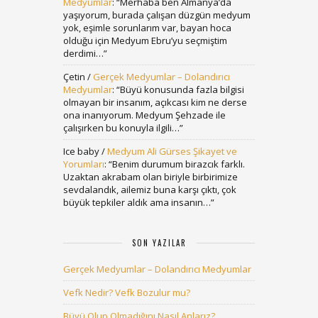
Medyumlar
: “
Merhaba ben Almanya’da
yaşıyorum, burada çalışan düzgün medyum
yok, eşimle sorunlarım var, bayan hoca
olduğu için Medyum Ebru’yu seçmiştim
derdimi…
”
Çetin
/
Gerçek Medyumlar – Dolandırıcı
Medyumlar
: “
Büyü konusunda fazla bilgisi
olmayan bir insanım, açıkcası kim ne derse
ona inanıyorum. Medyum Şehzade ile
çalışırken bu konuyla ilgili…
”
Ice baby
/
Medyum Ali Gürses Şikayet ve
Yorumları
: “
Benim durumum birazcık farklı.
Uzaktan akrabam olan biriyle birbirimize
sevdalandık, ailemiz buna karşı çıktı, çok
büyük tepkiler aldık ama insanın…
”
SON YAZILAR
Gerçek Medyumlar – Dolandırıcı Medyumlar
Vefk Nedir? Vefk Bozulur mu?
Büyü Olup Olmadığını Nasıl Anlarız?