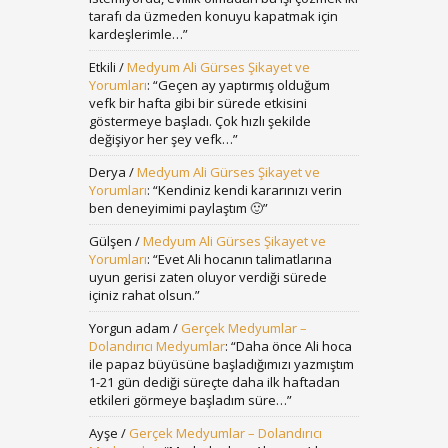
tarafı da üzmeden konuyu kapatmak için
kardeşlerimle…
”
Etkili
/
Medyum Ali Gürses Şikayet ve
Yorumları
: “
Geçen ay yaptırmış olduğum
vefk bir hafta gibi bir sürede etkisini
göstermeye başladı. Çok hızlı şekilde
değişiyor her şey vefk…
”
Derya
/
Medyum Ali Gürses Şikayet ve
Yorumları
: “
Kendiniz kendi kararınızı verin
ben deneyimimi paylaştım 🙂
”
Gülşen
/
Medyum Ali Gürses Şikayet ve
Yorumları
: “
Evet Ali hocanın talimatlarına
uyun gerisi zaten oluyor verdiği sürede
içiniz rahat olsun.
”
Yorgun adam
/
Gerçek Medyumlar –
Dolandırıcı Medyumlar
: “
Daha önce Ali hoca
ile papaz büyüsüne başladığımızı yazmıştım
1-21 gün dediği süreçte daha ilk haftadan
etkileri görmeye başladım süre…
”
Ayşe
/
Gerçek Medyumlar – Dolandırıcı