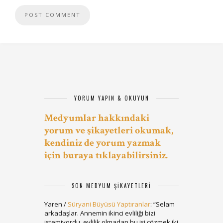
YORUM YAPIN & OKUYUN
Medyumlar hakkındaki
yorum ve şikayetleri okumak,
kendiniz de yorum yazmak
için buraya tıklayabilirsiniz.
SON MEDYUM ŞIKAYETLERI
Yaren
/
Süryani Büyüsü Yaptıranlar
: “
Selam
arkadaşlar. Annemin ikinci evliliği bizi
istemiyordu, evlilik olmadan bu işi çözmek iki