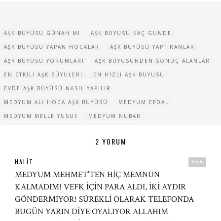
AŞK BÜYÜSÜ GÜNAH MI
AŞK BÜYÜSÜ KAÇ GÜNDE
AŞK BÜYÜSÜ YAPAN HOCALAR
AŞK BÜYÜSÜ YAPTIRANLAR
AŞK BÜYÜSÜ YORUMLARI
AŞK BÜYÜSÜNDEN SONUÇ ALANLAR
EN ETKILI AŞK BÜYÜLERI
EN HIZLI AŞK BÜYÜSÜ
EVDE AŞK BÜYÜSÜ NASIL YAPILIR
MEDYUM ALI HOCA AŞK BÜYÜSÜ
MEDYUM EFDAL
MEDYUM MELLE YUSUF
MEDYUM NUBAR
2 YORUM
HALIT
Reply
MEDYUM MEHMET’TEN HİÇ MEMNUN
KALMADIM! VEFK İÇİN PARA ALDI, İKİ AYDIR
GÖNDERMİYOR! SÜREKLİ OLARAK TELEFONDA
BUGÜN YARIN DİYE OYALIYOR ALLAHIM