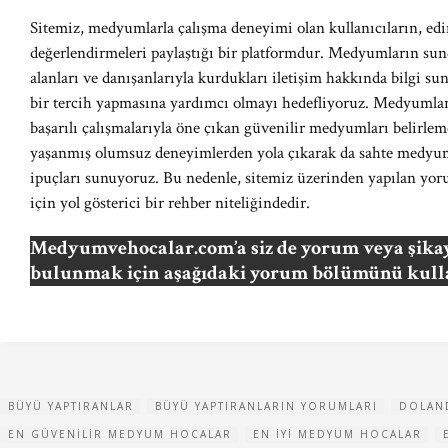
Sitemiz, medyumlarla çalışma deneyimi olan kullanıcıların, edin
değerlendirmeleri paylaştığı bir platformdur. Medyumların sun
alanları ve danışanlarıyla kurdukları iletişim hakkında bilgi sun
bir tercih yapmasına yardımcı olmayı hedefliyoruz. Medyumla
başarılı çalışmalarıyla öne çıkan güvenilir medyumları belirlem
yaşanmış olumsuz deneyimlerden yola çıkarak da sahte medyuml
ipuçları sunuyoruz. Bu nedenle, sitemiz üzerinden yapılan yor
için yol gösterici bir rehber niteliğindedir.
Medyumvehocalar.com’a siz de yorum veya şikay
bulunmak için aşağıdaki yorum bölümünü kulla
BÜYÜ YAPTIRANLAR
BÜYÜ YAPTIRANLARIN YORUMLARI
DOLAND
EN GÜVENILIR MEDYUM HOCALAR
EN IYI MEDYUM HOCALAR