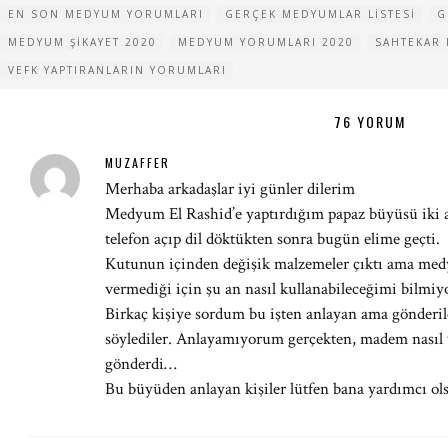
EN SON MEDYUM YORUMLARI
GERÇEK MEDYUMLAR LISTESI
G
MEDYUM ŞIKAYET 2020
MEDYUM YORUMLARI 2020
SAHTEKAR 
VEFK YAPTIRANLARIN YORUMLARI
76 YORUM
MUZAFFER
Merhaba arkadaşlar iyi günler dilerim
Medyum El Rashid’e yaptırdığım papaz büyüsü iki ay
telefon açıp dil döktükten sonra bugün elime geçti.
Kutunun içinden değişik malzemeler çıktı ama medy
vermediği için şu an nasıl kullanabileceğimi bilm
Birkaç kişiye sordum bu işten anlayan ama gönderi
söylediler. Anlayamıyorum gerçekten, madem nasıl 
gönderdi…
Bu büyüden anlayan kişiler lütfen bana yardımcı ol