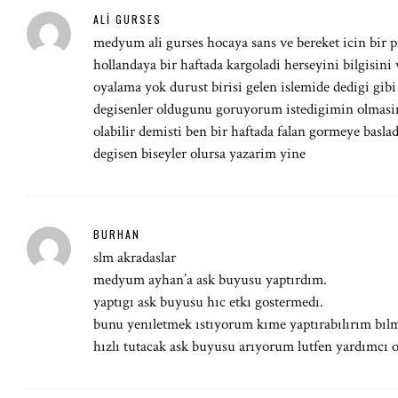
ALI GURSES
medyum ali gurses hocaya sans ve bereket icin bir 
hollandaya bir haftada kargoladi herseyini bilgisini 
oyalama yok durust birisi gelen islemide dedigi gib
degisenler oldugunu goruyorum istedigimin olmasin
olabilir demisti ben bir haftada falan gormeye basla
degisen biseyler olursa yazarim yine
BURHAN
slm akradaslar
medyum ayhan’a ask buyusu yaptırdım.
yaptıgı ask buyusu hıc etkı gostermedı.
bunu yenıletmek ıstıyorum kıme yaptırabılırım bı
hızlı tutacak ask buyusu arıyorum lutfen yardımcı 