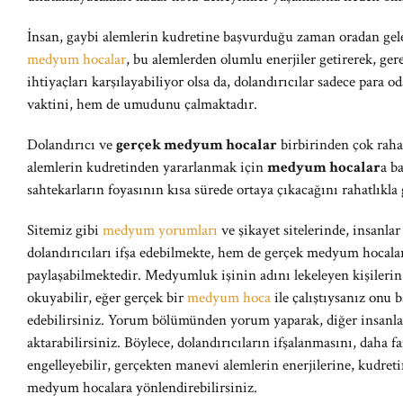
İnsan, gaybi alemlerin kudretine başvurduğu zaman oradan gele
medyum hocalar
, bu alemlerden olumlu enerjiler getirerek, ge
ihtiyaçları karşılayabiliyor olsa da, dolandırıcılar sadece para od
vaktini, hem de umudunu çalmaktadır.
Dolandırıcı ve
gerçek medyum hocalar
birbirinden çok rahat
alemlerin kudretinden yararlanmak için
medyum hocalar
a b
sahtekarların foyasının kısa sürede ortaya çıkacağını rahatlıkla 
Sitemiz gibi
medyum yorumları
ve şikayet sitelerinde, insanla
dolandırıcıları ifşa edebilmekte, hem de gerçek medyum hocalar
paylaşabilmektedir. Medyumluk işinin adını lekeleyen kişilerin 
okuyabilir, eğer gerçek bir
medyum hoca
ile çalıştıysanız onu 
edebilirsiniz. Yorum bölümünden yorum yaparak, diğer insanla
aktarabilirsiniz. Böylece, dolandırıcıların ifşalanmasını, daha 
engelleyebilir, gerçekten manevi alemlerin enerjilerine, kudret
medyum hocalara yönlendirebilirsiniz.