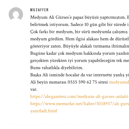
MUZAFFER
Medyum Ali Gürses’e papaz büyüsü yaptırmıştım. B
belirtmek istiyorum. Sadece 10 gün gibi bir sürede i
Çok farkı bir medyum, bir sürü medyumla çalışmış 
medyum gördüm. Hem ilgisi alakası hem de dürüstlü
gösteriyor zaten. Büyüyle alakalı tutmama ihtimalin
Bugüne kadar çok medyum hakkında yorum yazdım 
gerçekten yürekten iyi yorum yapabileceğim tek m
Bunu rahatlıkla diyebilirim.
Başka Ali isminde hocalar da var internette yanlış
Ali beyin numarası 0535 590 62 75 sitesi
medyumal
var.
https://abcgazetesi.com/medyum-ali-gurses-anlatti
https://www.memurlar.net/haber/1038937/ali-gurse
yanitladi.html