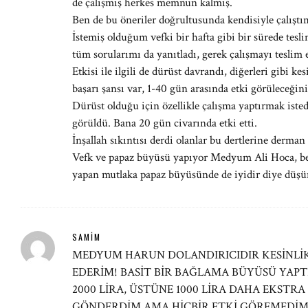
de çalışmış herkes memnun kalmış.
Ben de bu öneriler doğrultusunda kendisiyle çalıştı
İstemiş olduğum vefki bir hafta gibi bir sürede teslim
tüm sorularımı da yanıtladı, gerek çalışmayı teslim
Etkisi ile ilgili de dürüst davrandı, diğerleri gibi k
başarı şansı var, 1-40 gün arasında etki görüleceğini
Dürüst olduğu için özellikle çalışma yaptırmak isted
görüldü. Bana 20 gün civarında etki etti.
İnşallah sıkıntısı derdi olanlar bu dertlerine derman 
Vefk ve papaz büyüsü yapıyor Medyum Ali Hoca, be
yapan mutlaka papaz büyüsünde de iyidir diye düş
SAMIM
MEDYUM HARUN DOLANDIRICIDIR KESİNLİ
EDERİM! BASİT BİR BAĞLAMA BÜYÜSÜ YAP
2000 LİRA, ÜSTÜNE 1000 LİRA DAHA EKSTRA
GÖNDERDİM AMA HİÇBİR ETKİ GÖREMEDİM! 