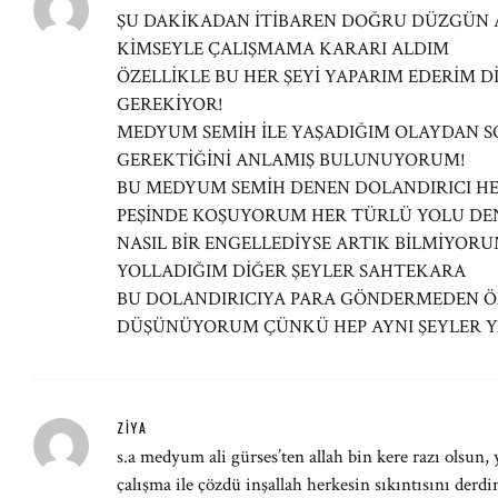
ŞU DAKİKADAN İTİBAREN DOĞRU DÜZGÜN
KİMSEYLE ÇALIŞMAMA KARARI ALDIM
ÖZELLİKLE BU HER ŞEYİ YAPARIM EDERİM 
GEREKİYOR!
MEDYUM SEMİH İLE YAŞADIĞIM OLAYDAN
GEREKTİĞİNİ ANLAMIŞ BULUNUYORUM!
BU MEDYUM SEMİH DENEN DOLANDIRICI H
PEŞİNDE KOŞUYORUM HER TÜRLÜ YOLU D
NASIL BİR ENGELLEDİYSE ARTIK BİLMİYOR
YOLLADIĞIM DİĞER ŞEYLER SAHTEKARA
BU DOLANDIRICIYA PARA GÖNDERMEDEN Ö
DÜŞÜNÜYORUM ÇÜNKÜ HEP AYNI ŞEYLER Y
ZIYA
s.a medyum ali gürses’ten allah bin kere razı olsun, 
çalışma ile çözdü inşallah herkesin sıkıntısını derdi