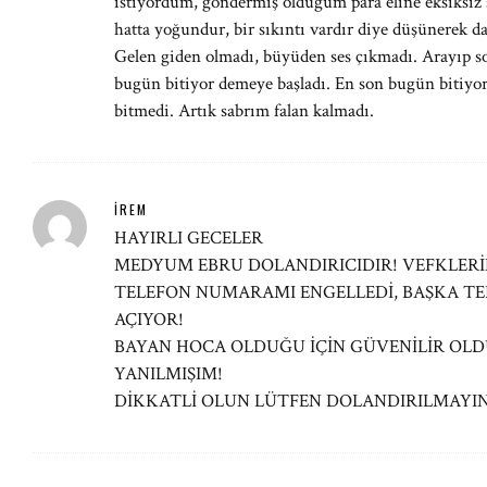
istiyordum, göndermiş olduğum para eline eksiksiz ş
hatta yoğundur, bir sıkıntı vardır diye düşünerek d
Gelen giden olmadı, büyüden ses çıkmadı. Arayıp 
bugün bitiyor demeye başladı. En son bugün bitiyor
bitmedi. Artık sabrım falan kalmadı.
İREM
HAYIRLI GECELER
MEDYUM EBRU DOLANDIRICIDIR! VEFKLERİ
TELEFON NUMARAMI ENGELLEDİ, BAŞKA T
AÇIYOR!
BAYAN HOCA OLDUĞU İÇİN GÜVENİLİR O
YANILMIŞIM!
DİKKATLİ OLUN LÜTFEN DOLANDIRILMAYIN