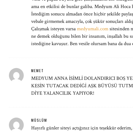
ama en etkilisi de bunlar galiba. Medyum Ali Hoca hı
İstediğim sonucu almadan önce hiçbir şekilde payla
vebale girmemek amacıyla, çok şükür sonuçları aldı
Çalışmak isteyen varsa
medyumali.com
sitesinden n
ne demek olduğunu bilen bir insanım, inşallah bu sık
istediğine kavuşur. Ben vesile olursam bana da dua
MEMET
MEDYUM ANNA İSİMLİ DOLANDIRICI BOŞ Y
KESİN TUTACAK DEDİĞİ AŞK BÜYÜSÜ TUTM
DİYE YALANCILIK YAPIYOR!
MÜSLÜM
Hayırlı günler siteyi açtığınız için teşekkür eder