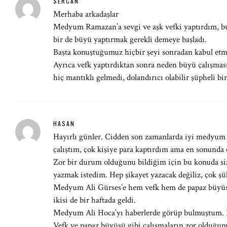
SERCAN
Merhaba arkadaşlar
Medyum Ramazan’a sevgi ve aşk vefki yaptırdım, bu
bir de büyü yaptırmak gerekli demeye başladı.
Başta konuştuğumuz hiçbir şeyi sonradan kabul etm
Ayrıca vefk yaptırdıktan sonra neden büyü çalışmas
hiç mantıklı gelmedi, dolandırıcı olabilir şüpheli b
HASAN
Hayırlı günler. Cidden son zamanlarda iyi medyum b
çalıştım, çok kişiye para kaptırdım ama en sonund
Zor bir durum olduğunu bildiğim için bu konuda si
yazmak istedim. Hep şikayet yazacak değiliz, çok şü
Medyum Ali Gürses’e hem vefk hem de papaz büyüsü
ikisi de bir haftada geldi.
Medyum Ali Hoca’yı haberlerde görüp bulmuştum. 
Vefk ve papaz büyüsü gibi çalışmaların zor olduğun