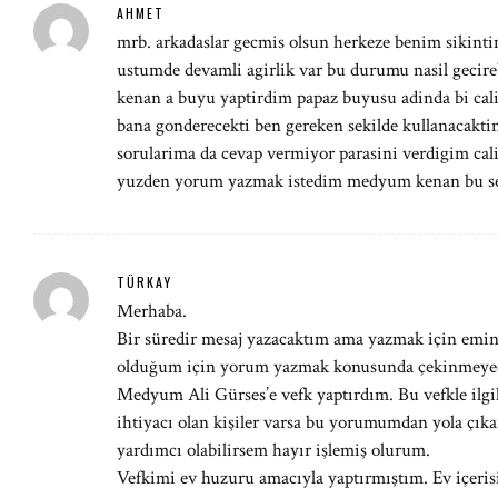
AHMET
mrb. arkadaslar gecmis olsun herkeze benim sikintim
ustumde devamli agirlik var bu durumu nasil gec
kenan a buyu yaptirdim papaz buyusu adinda bi cal
bana gonderecekti ben gereken sekilde kullanacakti
sorularima da cevap vermiyor parasini verdigim cal
yuzden yorum yazmak istedim medyum kenan bu seki
TÜRKAY
Merhaba.
Bir süredir mesaj yazacaktım ama yazmak için emin
olduğum için yorum yazmak konusunda çekinmeye
Medyum Ali Gürses’e vefk yaptırdım. Bu vefkle ilgi
ihtiyacı olan kişiler varsa bu yorumumdan yola çıkara
yardımcı olabilirsem hayır işlemiş olurum.
Vefkimi ev huzuru amacıyla yaptırmıştım. Ev içerisi