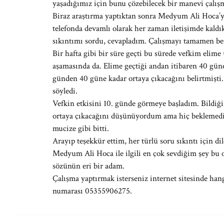
yaşadığımız için bunu çözebilecek bir manevi çalı
Biraz araştırma yaptıktan sonra Medyum Ali Hoca’yl
telefonda devamlı olarak her zaman iletişimde kald
sıkıntımı sordu, cevapladım. Çalışmayı tamamen ben
Bir hafta gibi bir süre geçti bu sürede vefkim elim
aşamasında da. Elime geçtiği andan itibaren 40 güne 
günden 40 güne kadar ortaya çıkacağını belirtmişti.
söyledi.
Vefkin etkisini 10. günde görmeye başladım. Bildiği
ortaya çıkacağını düşünüyordum ama hiç beklemediğ
mucize gibi bitti.
Arayıp teşekkür ettim, her türlü soru sıkıntı için di
Medyum Ali Hoca ile ilgili en çok sevdiğim şey bu o
sözünün eri bir adam.
Çalışma yaptırmak isterseniz internet sitesinde hang
numarası 05355906275.