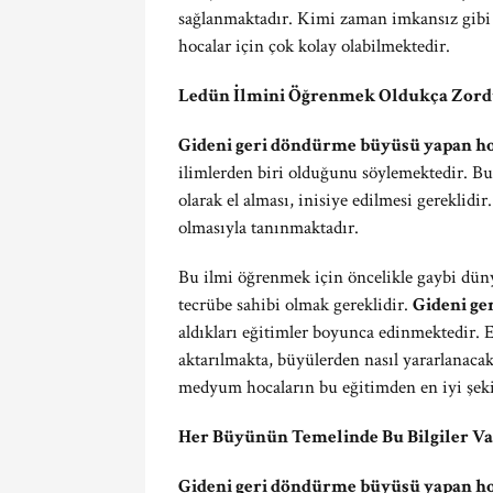
sağlanmaktadır. Kimi zaman imkansız gibi g
hocalar için çok kolay olabilmektedir.
Ledün İlmini Öğrenmek Oldukça Zor
Gideni geri döndürme büyüsü yapan h
ilimlerden biri olduğunu söylemektedir. B
olarak el alması, inisiye edilmesi gereklid
olmasıyla tanınmaktadır.
Bu ilmi öğrenmek için öncelikle gaybi dünya
tecrübe sahibi olmak gereklidir.
Gideni ge
aldıkları eğitimler boyunca edinmektedir. 
aktarılmakta, büyülerden nasıl yararlanaca
medyum hocaların bu eğitimden en iyi şekil
Her Büyünün Temelinde Bu Bilgiler Va
Gideni geri döndürme büyüsü yapan h