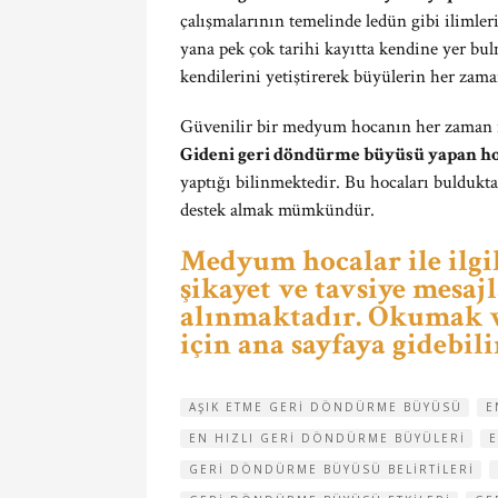
çalışmalarının temelinde ledün gibi ilimle
yana pek çok tarihi kayıtta kendine yer b
kendilerini yetiştirerek büyülerin her zama
Güvenilir bir medyum hocanın her zaman içi
Gideni geri döndürme büyüsü yapan h
yaptığı bilinmektedir. Bu hocaları buldukt
destek almak mümkündür.
Medyum hocalar ile ilgil
şikayet ve tavsiye mesajl
alınmaktadır. Okumak v
için ana sayfaya gidebili
AŞIK ETME GERI DÖNDÜRME BÜYÜSÜ
E
EN HIZLI GERI DÖNDÜRME BÜYÜLERI
GERI DÖNDÜRME BÜYÜSÜ BELIRTILERI