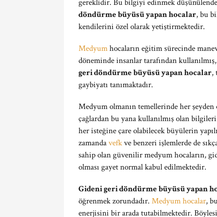
gereklidir. Bu bilgiyi edinmek düşünülende
döndürme büyüsü yapan hocalar
, bu b
kendilerini özel olarak yetiştirmektedir.
Medyum
hocaların eğitim sürecinde manevi
döneminde insanlar tarafından kullanılmış,
geri döndürme büyüsü yapan hocalar
,
gaybiyatı tanımaktadır.
Medyum olmanın temellerinde her şeyden ön
çağlardan bu yana kullanılmış olan bilgiler
her isteğine çare olabilecek büyülerin yap
zamanda
vefk
ve benzeri işlemlerde de sıkça
sahip olan güvenilir medyum hocaların, gi
olması gayet normal kabul edilmektedir.
Gideni geri döndürme büyüsü yapan h
öğrenmek zorundadır.
Medyum hocalar
, b
enerjisini bir arada tutabilmektedir. Böyles