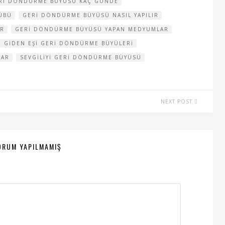
RI DÖNDÜRME BÜYÜSÜ KAÇ GÜNDE
ÜBÜ
GERI DÖNDÜRME BÜYÜSÜ NASIL YAPILIR
AR
GERI DÖNDÜRME BÜYÜSÜ YAPAN MEDYUMLAR
GIDEN EŞI GERI DÖNDÜRME BÜYÜLERI
LAR
SEVGILIYI GERI DÖNDÜRME BÜYÜSÜ
NEXT POST
ORUM YAPILMAMIŞ