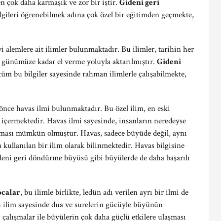
n çok daha karmaşık ve zor bir iştir.
Gideni geri
ilgileri öğrenebilmek adına çok özel bir eğitimden geçmekte,
 alemlere ait ilimler bulunmaktadır. Bu ilimler, tarihin her
 günümüze kadar el verme yoluyla aktarılmıştır.
Gideni
 tüm bu bilgiler sayesinde rahman ilimlerle çalışabilmekte,
ce havas ilmi bulunmaktadır. Bu özel ilim, en eski
i içermektedir. Havas ilmi sayesinde, insanların neredeyse
ılması mümkün olmuştur. Havas, sadece büyüde değil, aynı
 kullanılan bir ilim olarak bilinmektedir. Havas bilgisine
deni geri döndürme büyüsü gibi büyülerde de daha başarılı
ocalar
, bu ilimle birlikte, ledün adı verilen ayrı bir ilmi de
u ilim sayesinde dua ve surelerin gücüyle büyünün
i çalışmalar ile büyülerin çok daha güçlü etkilere ulaşması