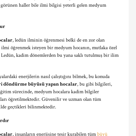
örünen haller bile ilmi bilgisi yeterli gelen medyum
dur
ocalar
, ledün ilminin öğrenmesi belki de en zor olan
u ilmi öğrenmek isteyen bir medyum hocanın, mutlaka özel
ir. Ledün, kadim dönemlerden bu yana saklı tutulmuş bir ilim
lardaki enerjilerin nasıl çalıştığını bilmek, bu konuda
ri döndürme büyüsü yapan hocalar
, bu gibi bilgileri,
Eğitim sürecinde, medyum hocalara kadim bilgiler
kları öğretilmektedir. Güvenilir ve uzman olan tüm
de geçtikleri bilinmektedir.
rdır
ocalar
, insanların enerjisine tesir kurabilen tüm
büyü