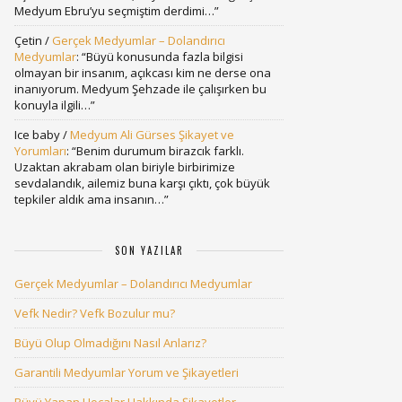
Medyum Ebru’yu seçmiştim derdimi…
”
Çetin
/
Gerçek Medyumlar – Dolandırıcı
Medyumlar
: “
Büyü konusunda fazla bilgisi
olmayan bir insanım, açıkcası kim ne derse ona
inanıyorum. Medyum Şehzade ile çalışırken bu
konuyla ilgili…
”
Ice baby
/
Medyum Ali Gürses Şikayet ve
Yorumları
: “
Benim durumum birazcık farklı.
Uzaktan akrabam olan biriyle birbirimize
sevdalandık, ailemiz buna karşı çıktı, çok büyük
tepkiler aldık ama insanın…
”
SON YAZILAR
Gerçek Medyumlar – Dolandırıcı Medyumlar
Vefk Nedir? Vefk Bozulur mu?
Büyü Olup Olmadığını Nasıl Anlarız?
Garantili Medyumlar Yorum ve Şikayetleri