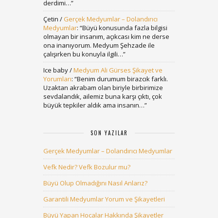
derdimi…
”
Çetin
/
Gerçek Medyumlar – Dolandırıcı
Medyumlar
: “
Büyü konusunda fazla bilgisi
olmayan bir insanım, açıkcası kim ne derse
ona inanıyorum. Medyum Şehzade ile
çalışırken bu konuyla ilgili…
”
Ice baby
/
Medyum Ali Gürses Şikayet ve
Yorumları
: “
Benim durumum birazcık farklı.
Uzaktan akrabam olan biriyle birbirimize
sevdalandık, ailemiz buna karşı çıktı, çok
büyük tepkiler aldık ama insanın…
”
SON YAZILAR
Gerçek Medyumlar – Dolandırıcı Medyumlar
Vefk Nedir? Vefk Bozulur mu?
Büyü Olup Olmadığını Nasıl Anlarız?
Garantili Medyumlar Yorum ve Şikayetleri
Büyü Yapan Hocalar Hakkında Şikayetler