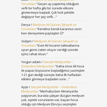
Yorumları
: “
Geçen ay yaptırmış olduğum
vefk bir hafta gibi bir sürede etkisini
göstermeye başladı. Çok hızlı şekilde
değişiyor her şey vefk…
”
Derya
/
Medyum Ali Gürses Şikayet ve
Yorumları
: “
Kendiniz kendi kararınızı verin
ben deneyimimi paylaştım 🙂
”
Gülşen
/
Medyum Ali Gürses Şikayet ve
Yorumları
: “
Evet Ali hocanın talimatlarına
uyun gerisi zaten oluyor verdiği sürede
içiniz rahat olsun.
”
Yorgun adam
/
Gerçek Medyumlar –
Dolandırıcı Medyumlar
: “
Daha önce Ali hoca
ile papaz büyüsüne başladığımızı yazmıştım
1-21 gün dediği süreçte daha ilk haftadan
etkileri görmeye başladım süre…
”
Ayşe
/
Gerçek Medyumlar – Dolandırıcı
Medyumlar
: “
Merhaba ben Almanya’da
yaşıyorum, burada çalışan düzgün medyum
yok, eşimle sorunlarım var, bayan hoca
olduğu için Medyum Ebru’yu seçmiştim