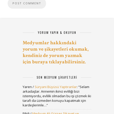
YORUM YAPIN & OKUYUN
Medyumlar hakkındaki
yorum ve şikayetleri okumak,
kendiniz de yorum yazmak
için buraya tıklayabilirsiniz.
SON MEDYUM ŞIKAYETLERI
Yaren
/
Süryani Büyüsü Yaptıranlar
: “
Selam
arkadaşlar. Annemin ikinci evliliği bizi
istemiyordu, evlilik olmadan bu işi çözmek iki
tarafı da üzmeden konuyu kapatmak için
kardeşlerimle…
”
Etkili
/
Medyum Ali Gürses Şikayet ve