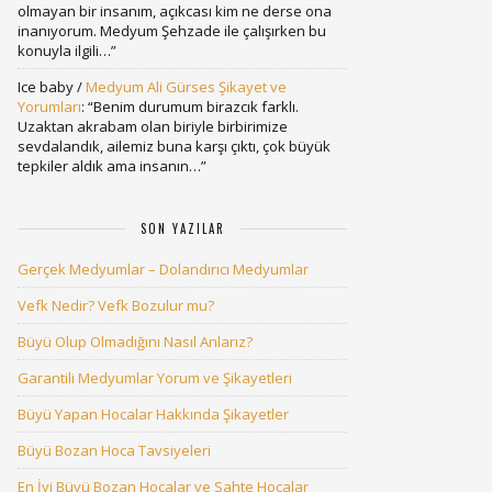
olmayan bir insanım, açıkcası kim ne derse ona
inanıyorum. Medyum Şehzade ile çalışırken bu
konuyla ilgili…
”
Ice baby
/
Medyum Ali Gürses Şikayet ve
Yorumları
: “
Benim durumum birazcık farklı.
Uzaktan akrabam olan biriyle birbirimize
sevdalandık, ailemiz buna karşı çıktı, çok büyük
tepkiler aldık ama insanın…
”
SON YAZILAR
Gerçek Medyumlar – Dolandırıcı Medyumlar
Vefk Nedir? Vefk Bozulur mu?
Büyü Olup Olmadığını Nasıl Anlarız?
Garantili Medyumlar Yorum ve Şikayetleri
Büyü Yapan Hocalar Hakkında Şikayetler
Büyü Bozan Hoca Tavsiyeleri
En İyi Büyü Bozan Hocalar ve Sahte Hocalar