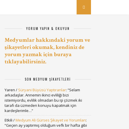
YORUM YAPIN & OKUYUN
Medyumlar hakkındaki yorum ve
şikayetleri okumak, kendiniz de
yorum yazmak için buraya
tıklayabilirsiniz.
SON MEDYUM ŞIKAYETLERI
Yaren
/
Süryani Büyüsü Yaptıranlar
: “
Selam
arkadaşlar. Annemin ikinci evliliği bizi
istemiyordu, evlilik olmadan bu işi çözmek iki
tarafı da üzmeden konuyu kapatmak için
kardeşlerimle…
”
Etkili
/
Medyum Ali Gürses Şikayet ve Yorumları
:
“
Geçen ay yaptırmış olduğum vefk bir hafta gibi