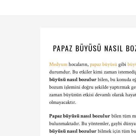
PAPAZ BÜYÜSÜ NASIL B
Medyum
hocaların,
papaz büyüsü
gibi
büy
durumdur. Bu etkiler kimi zaman istemediğ
büyüsü nasıl bozulur
bilen, bu konuda e
bozum işlemini doğru şekilde yaptırmak ge
zaman büyünün etkisi devamlı olarak haya
olmayacaktır.
Papaz büyüsü nasıl bozulur
bilen tüm me
bulunmaktadır. Bu yöntemler, gaybi dünyanı
büyüsü nasıl bozulur
bilmek için tüm bu b