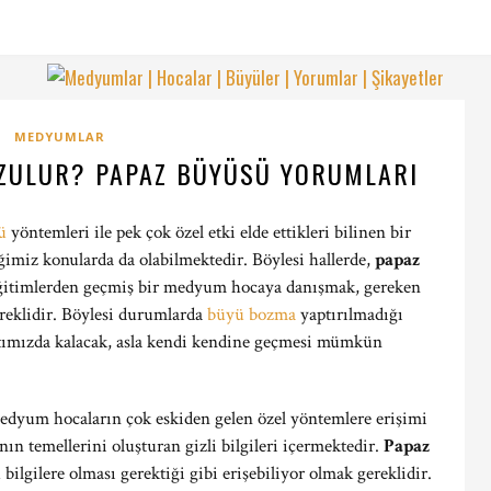
MEDYUMLAR
OZULUR? PAPAZ BÜYÜSÜ YORUMLARI
ü
yöntemleri ile pek çok özel etki elde ettikleri bilinen bir
imiz konularda da olabilmektedir. Böylesi hallerde,
papaz
ğitimlerden geçmiş bir medyum hocaya danışmak, gereken
reklidir. Böylesi durumlarda
büyü bozma
yaptırılmadığı
tımızda kalacak, asla kendi kendine geçmesi mümkün
dyum hocaların çok eskiden gelen özel yöntemlere erişimi
n temellerini oluşturan gizli bilgileri içermektedir.
Papaz
ilgilere olması gerektiği gibi erişebiliyor olmak gereklidir.