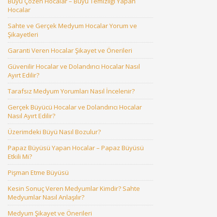
Büyü Çözen Hocalar – Büyü Temizliği Yapan
Hocalar
Sahte ve Gerçek Medyum Hocalar Yorum ve
Şikayetleri
Garanti Veren Hocalar Şikayet ve Önerileri
Güvenilir Hocalar ve Dolandırıcı Hocalar Nasıl
Ayırt Edilir?
Tarafsız Medyum Yorumları Nasıl İncelenir?
Gerçek Büyücü Hocalar ve Dolandırıcı Hocalar
Nasıl Ayırt Edilir?
Üzerimdeki Büyü Nasıl Bozulur?
Papaz Büyüsü Yapan Hocalar – Papaz Büyüsü
Etkili Mi?
Pişman Etme Büyüsü
Kesin Sonuç Veren Medyumlar Kimdir? Sahte
Medyumlar Nasıl Anlaşılır?
Medyum Şikayet ve Önerileri