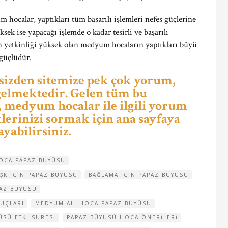
 hocalar, yaptıkları tüm başarılı işlemleri nefes güçlerine
ek ise yapacağı işlemde o kadar tesirli ve başarılı
an yetkinliği yüksek olan medyum hocaların yaptıkları büyü
 güçlüdür.
 sizden sitemize pek çok yorum,
 gelmektedir. Gelen tüm bu
medyum hocalar ile ilgili yorum
erinizi sormak için ana sayfaya
ayabilirsiniz.
HOCA PAPAZ BÜYÜSÜ
ŞK IÇIN PAPAZ BÜYÜSÜ
BAĞLAMA IÇIN PAPAZ BÜYÜSÜ
PAZ BÜYÜSÜ
UÇLARI
MEDYUM ALI HOCA PAPAZ BÜYÜSÜ
ÜSÜ ETKI SÜRESI
PAPAZ BÜYÜSÜ HOCA ÖNERILERI