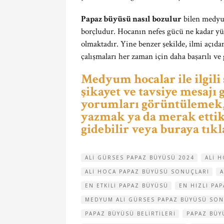
Papaz büyüsü nasıl bozulur
bilen medyum
borçludur. Hocanın nefes gücü ne kadar yüks
olmaktadır. Yine benzer şekilde, ilmi açıd
çalışmaları her zaman için daha başarılı ve
Medyum hocalar ile ilgili
şikayet ve tavsiye mesajı
yorumları görüntülemek, 
yazmak ya da merak ettikl
gidebilir veya buraya tıkl
ALI GÜRSES PAPAZ BÜYÜSÜ 2024
ALI 
ALI HOCA PAPAZ BÜYÜSÜ SONUÇLARI
A
EN ETKILI PAPAZ BÜYÜSÜ
EN HIZLI PA
MEDYUM ALI GÜRSES PAPAZ BÜYÜSÜ SON
PAPAZ BÜYÜSÜ BELIRTILERI
PAPAZ BÜY