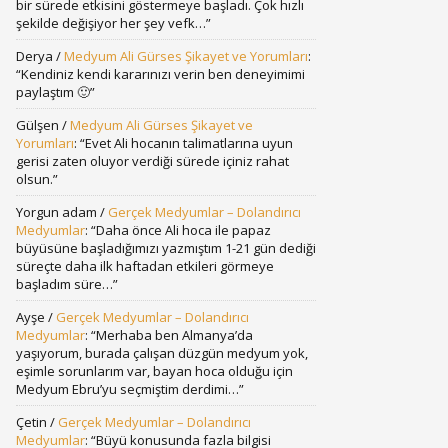
bir sürede etkisini göstermeye başladı. Çok hızlı
şekilde değişiyor her şey vefk…
”
Derya
/
Medyum Ali Gürses Şikayet ve Yorumları
:
“
Kendiniz kendi kararınızı verin ben deneyimimi
paylaştım 🙂
”
Gülşen
/
Medyum Ali Gürses Şikayet ve
Yorumları
: “
Evet Ali hocanın talimatlarına uyun
gerisi zaten oluyor verdiği sürede içiniz rahat
olsun.
”
Yorgun adam
/
Gerçek Medyumlar – Dolandırıcı
Medyumlar
: “
Daha önce Ali hoca ile papaz
büyüsüne başladığımızı yazmıştım 1-21 gün dediği
süreçte daha ilk haftadan etkileri görmeye
başladım süre…
”
Ayşe
/
Gerçek Medyumlar – Dolandırıcı
Medyumlar
: “
Merhaba ben Almanya’da
yaşıyorum, burada çalışan düzgün medyum yok,
eşimle sorunlarım var, bayan hoca olduğu için
Medyum Ebru’yu seçmiştim derdimi…
”
Çetin
/
Gerçek Medyumlar – Dolandırıcı
Medyumlar
: “
Büyü konusunda fazla bilgisi