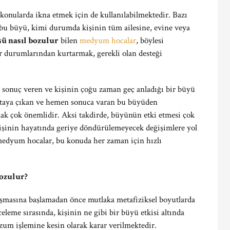
konularda ikna etmek için de kullanılabilmektedir. Bazı
n bu büyü, kimi durumda kişinin tüm ailesine, evine veya
ü nasıl bozulur
bilen
medyum hocalar
, böylesi
r durumlarından kurtarmak, gerekli olan desteği
e sonuç veren ve kişinin çoğu zaman geç anladığı bir büyü
ı ortaya çıkan ve hemen sonuca varan bu büyüden
ak çok önemlidir. Aksi takdirde, büyünün etki etmesi çok
kişinin hayatında geriye döndürülemeyecek değişimlere yol
edyum hocalar, bu konuda her zaman için hızlı
Bozulur?
ışmasına başlamadan önce mutlaka metafiziksel boyutlarda
eme sırasında, kişinin ne gibi bir büyü etkisi altında
um işlemine kesin olarak karar verilmektedir.