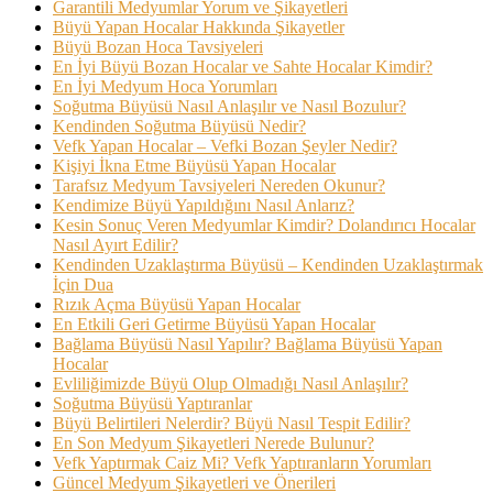
Garantili Medyumlar Yorum ve Şikayetleri
Büyü Yapan Hocalar Hakkında Şikayetler
Büyü Bozan Hoca Tavsiyeleri
En İyi Büyü Bozan Hocalar ve Sahte Hocalar Kimdir?
En İyi Medyum Hoca Yorumları
Soğutma Büyüsü Nasıl Anlaşılır ve Nasıl Bozulur?
Kendinden Soğutma Büyüsü Nedir?
Vefk Yapan Hocalar – Vefki Bozan Şeyler Nedir?
Kişiyi İkna Etme Büyüsü Yapan Hocalar
Tarafsız Medyum Tavsiyeleri Nereden Okunur?
Kendimize Büyü Yapıldığını Nasıl Anlarız?
Kesin Sonuç Veren Medyumlar Kimdir? Dolandırıcı Hocalar
Nasıl Ayırt Edilir?
Kendinden Uzaklaştırma Büyüsü – Kendinden Uzaklaştırmak
İçin Dua
Rızık Açma Büyüsü Yapan Hocalar
En Etkili Geri Getirme Büyüsü Yapan Hocalar
Bağlama Büyüsü Nasıl Yapılır? Bağlama Büyüsü Yapan
Hocalar
Evliliğimizde Büyü Olup Olmadığı Nasıl Anlaşılır?
Soğutma Büyüsü Yaptıranlar
Büyü Belirtileri Nelerdir? Büyü Nasıl Tespit Edilir?
En Son Medyum Şikayetleri Nerede Bulunur?
Vefk Yaptırmak Caiz Mi? Vefk Yaptıranların Yorumları
Güncel Medyum Şikayetleri ve Önerileri