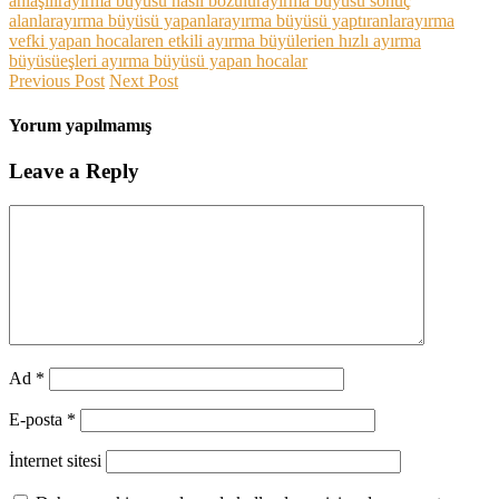
anlaşılır
ayırma büyüsü nasıl bozulur
ayırma büyüsü sonuç
alanlar
ayırma büyüsü yapanlar
ayırma büyüsü yaptıranlar
ayırma
vefki yapan hocalar
en etkili ayırma büyüleri
en hızlı ayırma
büyüsü
eşleri ayırma büyüsü yapan hocalar
Previous Post
Next Post
Yorum yapılmamış
Leave a Reply
Ad
*
E-posta
*
İnternet sitesi