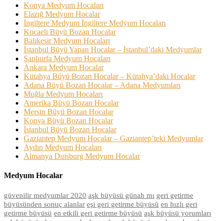
Konya Medyum Hocaları
Elazığ Medyum Hocalar
İngiltere Medyum İngiltere Medyum Hocaları
Kocaeli Büyü Bozan Hocalar
Balıkesir Medyum Hocaları
İstanbul Büyü Yapan Hocalar – İstanbul’daki Medyumlar
Şanlıurfa Medyum Hocaları
Ankara Medyum Hocalar
Kütahya Büyü Bozan Hocalar – Kütahya’daki Hocalar
Adana Büyü Bozan Hocalar – Adana Medyumları
Muğla Medyum Hocaları
Amerika Büyü Bozan Hocalar
Mersin Büyü Bozan Hocalar
Konya Büyü Bozan Hocalar
İstanbul Büyü Bozan Hocalar
Gaziantep Medyum Hocalar – Gaziantep’teki Medyumlar
Aydın Medyum Hocaları
Almanya Duisburg Medyum Hocalar
Medyum Hocalar
güvenilir medyumlar 2020
aşk büyüsü günah mı
geri getirme
büyüsünden sonuç alanlar
eşi geri getirme büyüsü
en hızlı geri
getirme büyüsü
en etkili geri getirme büyüsü
aşk büyüsü yorumları