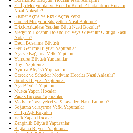
Dolandırıcı Medyum Hocalar Nasıl Anlaşılır?
En İyi Medyumlar ve Hocalar Kimdir? Dolandırıcı Hocalar
Nasıl Anlaşılır?
Kısmet Açma ve Rızık Açma Vefki
Güncel Medyum Şikayetleri Nasıl Bulunur?
Erkek Arkadaşa Yapılan Büyü Nasıl Bozulur?
Medyum Hocanın Dolandırıcı veya Güvenilir Olduğu Nasıl
Anlaşılır?
Eşten Boşanma Büyüsü
Geri Getirme Büyüsü Yaptıranlar
Aşk ve Bağlama Vefki Yaptıranlar
Yumurta Büyüsü Yaptıranlar
Büyü Yaptıranlar
Ayırma Büyüsü Yaptıranlar
Gerçek ve Sahtekar Medyum Hocalar Nasıl Anlaşılır?
Şirinlik Büyüsü Yaptıranlar
Aşk Büyüsü Yaptıranlar
Muska Yapan Hocalar
Papaz Büyüsü Yaptıranlar
Medyum Tavsiyeleri ve Şikayetleri Nasıl Bulunur?
Soğutma ve Ayırma Vefki Yaptıranlar
En İyi Aşk Büyüleri
Vefk Yapan Hocalar
Zenginlik Büyüsü Yaptıranlar
Bağlama Büyüsü Yaptıranlar