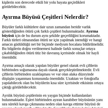
kişilerin son derecede etkili bir yolu hayata geçirdikleri
görülebilecektir.
Ayırma Büyüsü Çeşitleri Nelerdir?
Büyüler farklı kültürlere dair uzun zamandan beridir varlık
gösterdiğinden ötürü çok farklı çeşitleri bulunmaktadır.
Ayırma
büyüsü
için de bu durum aynı şekilde geçerliliğini korumaktadır.
Farklı türleri olmasından ötürü ne için yapılmak istendiği ve hangi
amacın güdüldüğü net bir biçimde medyum hocalara bildirilmelidir.
Bu bilgilerin doğru verilmemesi halinde farklı sonuçlar ortaya
çıkabildiğinden ötürü titiz bir davranış içerisinde olmak bir hayli
önemlidir.
Ayırma amaçlı olarak yapılan büyüler genel olarak evli çiftlerin
birbirinden soğumasına dayalı olarak gerçekleştirilmektedir. Evli
çiftlerin birbirinden uzaklaşması ve var olan alaka düzeyinde
düşüşün yaşanması konusunda önemlidir. Uzaktan ve fotoğrafla
yapılabilecek olan bu büyülerin kısa süre içerisinde etkisinin ortaya
çıktığı görülebilecektir.
Ayrılık büyüsü çeşitlerinin en yaygın biçimde kullanılanları
bulunmaktadır. Eşleri birbirinden ayıran karabiber büyüsünün yanı
sıra sürekli kavga çıkmasına neden olan kavga ettirme büyüsü de