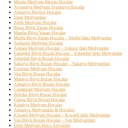
Mersin Medyum Mersin Hocalar
Avusturya Medyum Avusturya Hocalar
Almanya Büyücü Hocalar
İzmir Medyumları
Zürih Medyum Hocalar
Bursa Büyü Yapan Hocalar
Mardin Büyü Yapan Hocalar
Muğla Büyü Yapan Hocalar – Muğla’daki Medyumlar
Şanlıurfa Medyum Hocalar
Ankara Medyum Hocalar – Ankara’daki Medyumlar
Eskişehir Büyü Bozan Hocalar – Eskişehir’deki Medyumlar
Tekirdağ Büyü Bozan Hocalar
Sakarya Büyü Bozan Hocalar – Sakarya Medyumları
Erzurum Medyum Hocalar
Van Büyü Bozan Hocalar
Malatya Büyü Bozan Hocalar
Almanya Büyü Bozan Hocalar
Çanakkale Medyum Hocalar
Belçika Büyü Bozan Hocalar
Fransa Büyü Bozan Hocalar
Kütahya Medyum Hocalar
Almanya Medyumları & Hocaları
Kocaeli Medyum Hocalar – Kocaeli’deki Medyumlar
Van Büyü Bozan Hocalar – Van Medyumları
İzmir Medyum Hoca Arıyorum