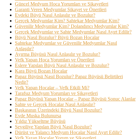
Güncel Medyum Hoca Yorumları ve Şikayetleri
Garanti Veren Medyumlar Şikayet ve Önerileri
Evdeki Büyü Nasıl Anlaşılır ve Bozulur?
Gerçek Medyumlar Kim? Sahtekar Medyumlar Kim?
Güvenilir Medyumlar Kim? Dolandırıcı Medyumlar Kim?
Gerçek Medyumlar ve Sahte Medyumlar Nasıl Ayırt Edilir?
Büyü Nasıl Bozulur? Büyü Bozan Hocalar
Sahtekar Medyumlar ve Güvenilir Medyumlar Nasıl
Anlaşılır?
Ayırma Büyüsü Nasıl Anlaşılır ve Bozulur?
Vefk Yapan Hoca Yorumları ve Önerileri
Eşlere Yapılan Büyü Nasıl Anlaşılır ve Bozulur?
Kara Büyü Bozan Hocalar
Papaz Büyüsü Nasıl Bozulur? Papaz Büyüsü Belirtileri
Nedir?
Vefk Yapan Hocalar – Vefk Etkili Mi?
Tarafsız Medyum Yorumları ve Şikayetleri
Papaz Büyüsü Yapan Hocalar – Papaz Büyüsü Sonuç Alanlar
Sahte ve Gerçek Hocalar Nasıl Anlaşılır?
Başkasının Üzerindeki Büyü Nasıl Bozulur?
Evde Muska Bulunursa
Yıldız Yükseltme Büyüsü
Sevgiliye Yapılan Büyü Nasıl Bozulur?
Dürüst ve Yalancı Medyum Hocalar Nasıl Ayırt Edilir?
Vefk Yazan Hocalar Yorum ve Şikayetleri