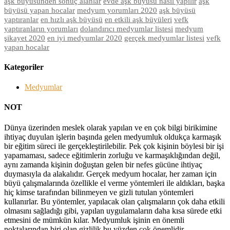
aşk büyüsünden sonuç alanlar
evde aşk büyüsü nasıl yapılır
aşk
büyüsü yapan hocalar
medyum yorumları 2020
aşk büyüsü
yaptıranlar
en hızlı aşk büyüsü
en etkili aşk büyüleri
vefk
yaptıranların yorumları
dolandırıcı medyumlar listesi
medyum
şikayet 2020
en iyi medyumlar 2020
gerçek medyumlar listesi
vefk
yapan hocalar
Kategoriler
Medyumlar
NOT
Dünya üzerinden meslek olarak yapılan ve en çok bilgi birikimine
ihtiyaç duyulan işlerin başında gelen medyumluk oldukça karmaşık
bir eğitim süreci ile gerçekleştirilebilir. Pek çok kişinin böylesi bir işi
yapamaması, sadece eğitimlerin zorluğu ve karmaşıklığından değil,
aynı zamanda kişinin doğuştan gelen bir nefes gücüne ihtiyaç
duymasıyla da alakalıdır. Gerçek medyum hocalar, her zaman için
büyü çalışmalarında özellikle el verme yöntemleri ile aldıkları, başka
hiç kimse tarafından bilinmeyen ve gizli tutulan yöntemleri
kullanırlar. Bu yöntemler, yapılacak olan çalışmaların çok daha etkili
olmasını sağladığı gibi, yapılan uygulamaların daha kısa sürede etki
etmesini de mümkün kılar. Medyumluk işinin en önemli
noktalarından biri olan gizlilik bu yüzden çok önemlidir.