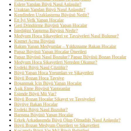
Eşlere Yapılan Büyü Nasıl Anlaşılır?
Uzaktan Yapılan Büyü Nasıl Anlaşılır?
Kendinden Uzaklaştırma Büyüsü Nedir?
En İyi Vefk Yapan Hocalar
Geri Döndürme Büyüsü Yapan Hocalar
İstediğini Yaptırma Büyüsü Nedir?
Medyum Hoca Şikayetleri ve Tavsiyeleri Nasıl Bulunur?
Kısmet Açma Büyüsü
Bakım Yapan Medyumlar – Yıldızname Bakan Hocalar
Papaz Büyüsü Yapan Hocalar Önerileri
Papaz Büyüsü Nasıl Bozulur? Papaz Büyüsü Bozan Hocalar
Medyum Hoca Şikayetleri Nereden Okunur?
Evdeki Büyü Nasıl Çözülür?
Büyü Yapan Hoca Yorumları ve Şikayetleri
Büyü Bozan Hoca Tavsiye
Boşanmak İçin Büyü Yapan Hocalar
Aşık Etme Büyüsü Yaptıranlar
Eşimde Büyü Mü Var?
Büyü Bozan Hocalar Şikayet ve Tavsiyeleri
Büyüye Bakan Hocalar
Evdeki Büyü Nasıl Bozulur?
Barışma Büyüsü Yapan Hocalar
Erkek Arkadaşımda Büyü Olup Olmadığı Nasıl Anlaşılır?
Büyü Bozan Medyum Önerileri ve Şikayetleri
Kocamda Büyü Var Mı? Büyü Belirtileri