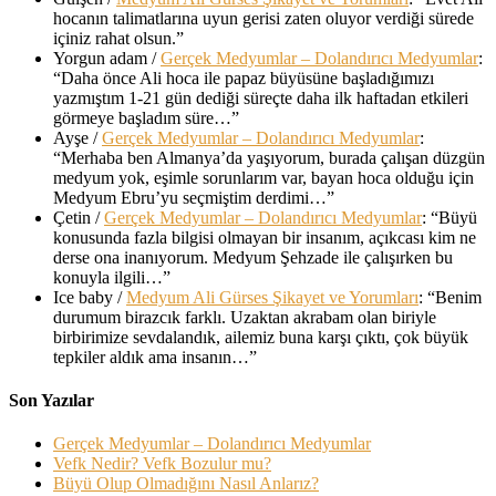
hocanın talimatlarına uyun gerisi zaten oluyor verdiği sürede
içiniz rahat olsun.
”
Yorgun adam
/
Gerçek Medyumlar – Dolandırıcı Medyumlar
:
“
Daha önce Ali hoca ile papaz büyüsüne başladığımızı
yazmıştım 1-21 gün dediği süreçte daha ilk haftadan etkileri
görmeye başladım süre…
”
Ayşe
/
Gerçek Medyumlar – Dolandırıcı Medyumlar
:
“
Merhaba ben Almanya’da yaşıyorum, burada çalışan düzgün
medyum yok, eşimle sorunlarım var, bayan hoca olduğu için
Medyum Ebru’yu seçmiştim derdimi…
”
Çetin
/
Gerçek Medyumlar – Dolandırıcı Medyumlar
: “
Büyü
konusunda fazla bilgisi olmayan bir insanım, açıkcası kim ne
derse ona inanıyorum. Medyum Şehzade ile çalışırken bu
konuyla ilgili…
”
Ice baby
/
Medyum Ali Gürses Şikayet ve Yorumları
: “
Benim
durumum birazcık farklı. Uzaktan akrabam olan biriyle
birbirimize sevdalandık, ailemiz buna karşı çıktı, çok büyük
tepkiler aldık ama insanın…
”
Son Yazılar
Gerçek Medyumlar – Dolandırıcı Medyumlar
Vefk Nedir? Vefk Bozulur mu?
Büyü Olup Olmadığını Nasıl Anlarız?