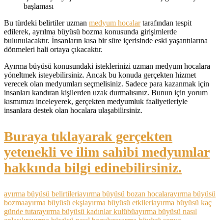
başlaması
Bu türdeki belirtiler uzman
medyum hocalar
tarafından tespit
edilerek, ayrılma büyüsü bozma konusunda girişimlerde
bulunulacaktır. İnsanların kısa bir süre içerisinde eski yaşantılarına
dönmeleri hali ortaya çıkacaktır.
Ayırma büyüsü konusundaki isteklerinizi uzman medyum hocalara
yöneltmek isteyebilirsiniz. Ancak bu konuda gerçekten hizmet
verecek olan medyumları seçmelisiniz. Sadece para kazanmak için
insanları kandıran kişilerden uzak durmalısınız. Bunun için yorum
kısmımızı inceleyerek, gerçekten medyumluk faaliyetleriyle
insanlara destek olan hocalara ulaşabilirsiniz.
Buraya tıklayarak gerçekten
yetenekli ve ilim sahibi medyumlar
hakkında bilgi edinebilirsiniz.
ayırma büyüsü belirtileri
ayırma büyüsü bozan hocalar
ayırma büyüsü
bozma
ayırma büyüsü ekşi
ayırma büyüsü etkileri
ayırma büyüsü kaç
günde tutar
ayırma büyüsü kadınlar kulübü
ayırma büyüsü nasıl