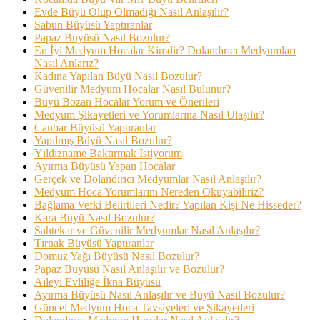
Evde Büyü Olup Olmadığı Nasıl Anlaşılır?
Sabun Büyüsü Yaptıranlar
Papaz Büyüsü Nasıl Bozulur?
En İyi Medyum Hocalar Kimdir? Dolandırıcı Medyumları
Nasıl Anlarız?
Kadına Yapılan Büyü Nasıl Bozulur?
Güvenilir Medyum Hocalar Nasıl Bulunur?
Büyü Bozan Hocalar Yorum ve Önerileri
Medyum Şikayetleri ve Yorumlarına Nasıl Ulaşılır?
Canbar Büyüsü Yaptıranlar
Yapılmış Büyü Nasıl Bozulur?
Yıldızname Baktırmak İstiyorum
Ayırma Büyüsü Yapan Hocalar
Gerçek ve Dolandırıcı Medyumlar Nasıl Anlaşılır?
Medyum Hoca Yorumlarını Nereden Okuyabiliriz?
Bağlama Vefki Belirtileri Nedir? Yapılan Kişi Ne Hisseder?
Kara Büyü Nasıl Bozulur?
Sahtekar ve Güvenilir Medyumlar Nasıl Anlaşılır?
Tırnak Büyüsü Yaptıranlar
Domuz Yağı Büyüsü Nasıl Bozulur?
Papaz Büyüsü Nasıl Anlaşılır ve Bozulur?
Aileyi Evliliğe İkna Büyüsü
Ayırma Büyüsü Nasıl Anlaşılır ve Büyü Nasıl Bozulur?
Güncel Medyum Hoca Tavsiyeleri ve Şikayetleri