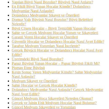
Yapılan Büyü Nasıl Bozulur? Büyüyü Nasıl Anlarız?
En Etkili Büyü Yapan Hocalar Kimdir? Dolandırıcı
Medyumlar Nasıl Anlaşılır?
Dolandırıcı Medyumlar Şikayet ve Önerileri
Domuz Yağı Büyüsü Nasıl Bozulur? Büyü Belirtileri
Nelerdir?
Büyü Çözen Hocalar – Büyü Temizliği Yapan Hocalar
Sahte ve Gerçek Medyum Hocalar Yorum ve Şikayetleri
Garanti Veren Hocalar Şikayet ve Önerileri
Güvenilir Hocalar ve Dolandırıcı Hocalar Nasıl Ayırt Edilir?
Tarafsız Medyum Yorumları Nasıl İncelenir?
Gerçek Büyücü Hocalar ve Dolandırıcı Hocalar Nasıl Ayırt
Edilir?
Üzerimdeki Büyü Nasıl Bozulur?
Papaz Büyüsü Yapan Hocalar – Papaz Büyüsü Etkili Mi?
Pişman Etme Büyüsü
Kesin Sonuç Veren Medyumlar Kimdir? Sahte Medyumlar
Nasıl Anlaşılır?
Medyum Şikayet ve Önerileri
Sahte Hocalar ve Gerçek Hocalar Kimdir?
Dolandırıcı Medyumlar Nasıl Anlaşılır? Gerçek Medyumlar
Nasıl Ayırt Edilir?
Güncel Medyum Hoca Şikayetleri Nereden Okunur?
Gerçek ve İşinin Ehli Medyum Hocalar Nasıl Bulunur?
Güncel Medyum Şikayetleri ve Yorumları