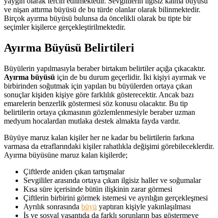
yaygın olarak tercih edilmektedir. Sevgililerin ilgisiz kalma büyüsü
ve nişan attırma büyüsü de bu türde olanlar olarak bilinmektedir.
Birçok ayırma büyüsü bulunsa da öncelikli olarak bu tipte bir
seçimler kişilerce gerçekleştirilmektedir.
Ayırma Büyüsü Belirtileri
Büyülerin yapılmasıyla beraber birtakım belirtiler açığa çıkacaktır.
Ayırma büyüsü
için de bu durum geçerlidir. İki kişiyi ayırmak ve
birbirinden soğutmak için yapılan bu büyülerden ortaya çıkan
sonuçlar kişiden kişiye göre farklılık gösterecektir. Ancak bazı
emarelerin benzerlik göstermesi söz konusu olacaktır. Bu tip
belirtilerin ortaya çıkmasının gözlemlenmesiyle beraber uzman
medyum hocalardan mutlaka destek almakta fayda vardır.
Büyüye maruz kalan kişiler her ne kadar bu belirtilerin farkına
varmasa da etraflarındaki kişiler rahatlıkla değişimi görebileceklerdir.
Ayırma büyüsüne maruz kalan kişilerde;
Çiftlerde aniden çıkan tartışmalar
Sevgililer arasında ortaya çıkan ilgisiz haller ve soğumalar
Kısa süre içerisinde bütün ilişkinin zarar görmesi
Çiftlerin birbirini görmek istemesi ve ayrılığın gerçekleşmesi
Ayrılık sonrasında
büyü
yaptıran kişiyle yakınlaşılması
İş ve sosyal yaşantıda da farklı sorunların baş göstermeye