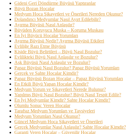
Gideni Geri Döndürme Büyüsü Yaptıranlar
Büyü Bozan Hocalar
Medyum Hoca Şikayetleri ve Önerileri Nereden Okunur?
Dolandırıcı Medyumlar Nasıl Ayırt Edilebilir?
Ayırma Büyüsü Nasıl Anlaşılır?
Büyüden Koruyucu Muska – Koruma Muskası
En İyi Büyücü Hocalar Yorumları
Ayırma Büyüsü Nedir? Ayırma Büyüsü Etkileri
Evliliğe Razı Etme Büyüsü
Kişide Büyü Belirtileri – Büyü Nasıl Bozulur?
Evlilikteki Büyü Nasıl Anlaşılır ve Bozulur?
Aşk Büyüsü Nasıl Anlaşılır ve Bozulur?
Papaz Büyüsü Nasıl Bozulur? Papaz Büyüsü Yorumları
Gerçek ve Sahte Hocalar Kimdir?
Papaz Büyüsü Bozan Hocalar – Papaz Büyüsü Yorumları
En Etkili Büyü Yapan Hocalar Kimdir?
Medyum Yorum ve Şikayetleri Nerede Bulunur?
Yapılmış Büyü Nasıl Bozulur? Büyü Nasıl Tespit Edilir?
En İyi Medyumlar Kimdir? Sahte Hocalar Kimdir?
Olumlu Sonuç Veren Hocalar
Tarafsız Medyum Yorumları ve Tavsiyeleri
Medyum Yorumları Nasıl Okunur?
Güncel Medyum Hoca Şikayetleri ve Önerileri
Gerçek Medyumlar Nasıl Anlaşılır? Sahte Hocalar Kimdir?
Garanti Veren Hocalar – Güvenilir Hocalar