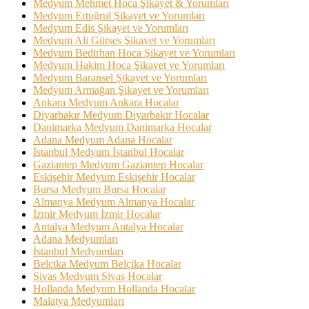
Medyum Mehmet Hoca Şikayet & Yorumları
Medyum Ertuğrul Şikayet ve Yorumları
Medyum Edis Şikayet ve Yorumları
Medyum Ali Gürses Şikayet ve Yorumları
Medyum Bedirhan Hoca Şikayet ve Yorumları
Medyum Hakim Hoca Şikayet ve Yorumları
Medyum Baransel Şikayet ve Yorumları
Medyum Armağan Şikayet ve Yorumları
Ankara Medyum Ankara Hocalar
Diyarbakır Medyum Diyarbakır Hocalar
Danimarka Medyum Danimarka Hocalar
Adana Medyum Adana Hocalar
İstanbul Medyum İstanbul Hocalar
Gaziantep Medyum Gaziantep Hocalar
Eskişehir Medyum Eskişehir Hocalar
Bursa Medyum Bursa Hocalar
Almanya Medyum Almanya Hocalar
İzmir Medyum İzmir Hocalar
Antalya Medyum Antalya Hocalar
Adana Medyumları
İstanbul Medyumları
Belçika Medyum Belçika Hocalar
Sivas Medyum Sivas Hocalar
Hollanda Medyum Hollanda Hocalar
Malatya Medyumları