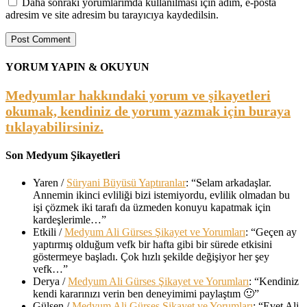
Daha sonraki yorumlarımda kullanılması için adım, e-posta
adresim ve site adresim bu tarayıcıya kaydedilsin.
YORUM YAPIN & OKUYUN
Medyumlar hakkındaki yorum ve şikayetleri
okumak, kendiniz de yorum yazmak için buraya
tıklayabilirsiniz.
Son Medyum Şikayetleri
Yaren
/
Süryani Büyüsü Yaptıranlar
: “
Selam arkadaşlar.
Annemin ikinci evliliği bizi istemiyordu, evlilik olmadan bu
işi çözmek iki tarafı da üzmeden konuyu kapatmak için
kardeşlerimle…
”
Etkili
/
Medyum Ali Gürses Şikayet ve Yorumları
: “
Geçen ay
yaptırmış olduğum vefk bir hafta gibi bir sürede etkisini
göstermeye başladı. Çok hızlı şekilde değişiyor her şey
vefk…
”
Derya
/
Medyum Ali Gürses Şikayet ve Yorumları
: “
Kendiniz
kendi kararınızı verin ben deneyimimi paylaştım 🙂
”
Gülşen
/
Medyum Ali Gürses Şikayet ve Yorumları
: “
Evet Ali