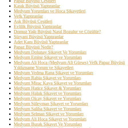
Papaz Büyüsü Çeşitleri
Kaşık Büyüsü Yaptıranlar
Medyum Yorumları ve Hoca Şikayetleri
Vefk Yaptıranlar
Aşk Büyüsü Çeşitleri
Evlilik Büyüsü Yaptıranlar
Domuz Yağı Büyüsü Nasıl Bozulur ve Çözülür?
Süryani Büyüsü Yaptıranlar
Adet Kanı Büyüsü Yaptıranlar
Papaz Büyüsü Nedir?
Medyum Dolunay Şikayet Ve Yorumları
Medyum Emine Şikayet ve Yorumları
Medyum Ali Hoca (Medyum Ali Gürses) Vefk Papaz Büyüsü
Yıldızname Yorum ve Şikayetleri
Medyum Vedma Rana Şikayet ve Yorumları
Medyum Rabia Şikayet ve Yorumları
Medyum Miraç Kaya Şikayet ve Yorumları
Medyum Hatice Şikayet & Yorumları
Medyum Haluk Şikayet ve Yorumları
Medyum Olcay Şikayet ve Yorumları
Medyum Süleyman Şikayet ve Yorumları
Medyum Saliha Şikayet ve Yorumları
Medyum Selman Şikayet ve Yorumları
Medyum Ali Hoca Şikayet ve Yorumları
Medyum Burak Şikayet Ve Yorumları