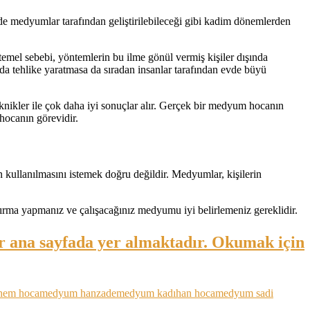
 medyumlar tarafından geliştirilebileceği gibi kadim dönemlerden
temel sebebi, yöntemlerin bu ilme gönül vermiş kişiler dışında
nda tehlike yaratmasa da sıradan insanlar tarafından evde büyü
eknikler ile çok daha iyi sonuçlar alır. Gerçek bir medyum hocanın
hocanın görevidir.
 kullanılmasını istemek doğru değildir. Medyumlar, kişilerin
tırma yapmanız ve çalışacağınız medyumu iyi belirlemeniz gereklidir.
r ana sayfada yer almaktadır. Okumak için
hem hoca
medyum hanzade
medyum kadıhan hoca
medyum sadi