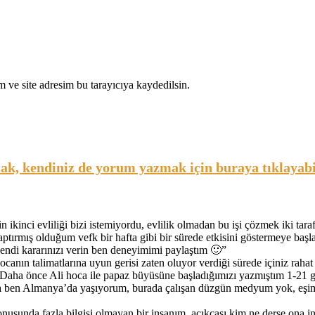
 ve site adresim bu tarayıcıya kaydedilsin.
, kendiniz de yorum yazmak için buraya tıklayabil
 ikinci evliliği bizi istemiyordu, evlilik olmadan bu işi çözmek iki t
ptırmış olduğum vefk bir hafta gibi bir sürede etkisini göstermeye başl
endi kararınızı verin ben deneyimimi paylaştım 🙂
”
ocanın talimatlarına uyun gerisi zaten oluyor verdiği sürede içiniz rahat
Daha önce Ali hoca ile papaz büyüsüne başladığımızı yazmıştım 1-21 g
 ben Almanya’da yaşıyorum, burada çalışan düzgün medyum yok, eşim
nusunda fazla bilgisi olmayan bir insanım, açıkcası kim ne derse ona 