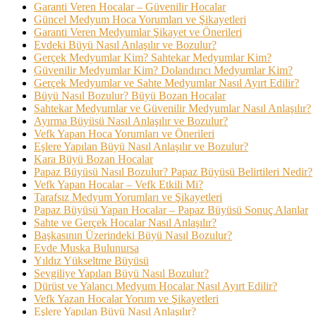
Garanti Veren Hocalar – Güvenilir Hocalar
Güncel Medyum Hoca Yorumları ve Şikayetleri
Garanti Veren Medyumlar Şikayet ve Önerileri
Evdeki Büyü Nasıl Anlaşılır ve Bozulur?
Gerçek Medyumlar Kim? Sahtekar Medyumlar Kim?
Güvenilir Medyumlar Kim? Dolandırıcı Medyumlar Kim?
Gerçek Medyumlar ve Sahte Medyumlar Nasıl Ayırt Edilir?
Büyü Nasıl Bozulur? Büyü Bozan Hocalar
Sahtekar Medyumlar ve Güvenilir Medyumlar Nasıl Anlaşılır?
Ayırma Büyüsü Nasıl Anlaşılır ve Bozulur?
Vefk Yapan Hoca Yorumları ve Önerileri
Eşlere Yapılan Büyü Nasıl Anlaşılır ve Bozulur?
Kara Büyü Bozan Hocalar
Papaz Büyüsü Nasıl Bozulur? Papaz Büyüsü Belirtileri Nedir?
Vefk Yapan Hocalar – Vefk Etkili Mi?
Tarafsız Medyum Yorumları ve Şikayetleri
Papaz Büyüsü Yapan Hocalar – Papaz Büyüsü Sonuç Alanlar
Sahte ve Gerçek Hocalar Nasıl Anlaşılır?
Başkasının Üzerindeki Büyü Nasıl Bozulur?
Evde Muska Bulunursa
Yıldız Yükseltme Büyüsü
Sevgiliye Yapılan Büyü Nasıl Bozulur?
Dürüst ve Yalancı Medyum Hocalar Nasıl Ayırt Edilir?
Vefk Yazan Hocalar Yorum ve Şikayetleri
Eşlere Yapılan Büyü Nasıl Anlaşılır?