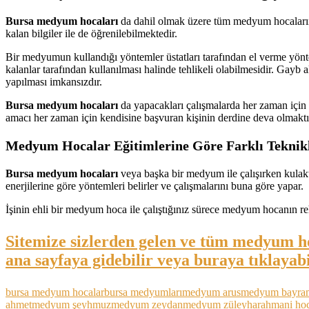
Bursa medyum hocaları
da dahil olmak üzere tüm medyum hocaların 
kalan bilgiler ile de öğrenilebilmektedir.
Bir medyumun kullandığı yöntemler üstatları tarafından el verme yöntem
kalanlar tarafından kullanılması halinde tehlikeli olabilmesidir. Gayb
yapılması imkansızdır.
Bursa medyum hocaları
da yapacakları çalışmalarda her zaman için e
amacı her zaman için kendisine başvuran kişinin derdine deva olmakt
Medyum Hocalar Eğitimlerine Göre Farklı Teknikle
Bursa medyum hocaları
veya başka bir medyum ile çalışırken kulakt
enerjilerine göre yöntemleri belirler ve çalışmalarını buna göre yapar.
İşinin ehli bir medyum hoca ile çalıştığınız sürece medyum hocanın r
Sitemize sizlerden gelen ve tüm medyum h
ana sayfaya gidebilir veya buraya tıklayabi
bursa medyum hocalar
bursa medyumları
medyum arus
medyum bayra
ahmet
medyum şeyhmuz
medyum zeydan
medyum züleyha
rahmani hoc