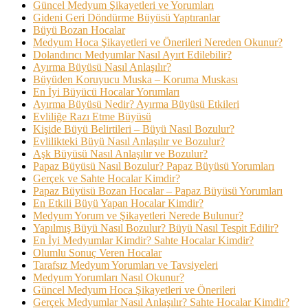
Güncel Medyum Şikayetleri ve Yorumları
Gideni Geri Döndürme Büyüsü Yaptıranlar
Büyü Bozan Hocalar
Medyum Hoca Şikayetleri ve Önerileri Nereden Okunur?
Dolandırıcı Medyumlar Nasıl Ayırt Edilebilir?
Ayırma Büyüsü Nasıl Anlaşılır?
Büyüden Koruyucu Muska – Koruma Muskası
En İyi Büyücü Hocalar Yorumları
Ayırma Büyüsü Nedir? Ayırma Büyüsü Etkileri
Evliliğe Razı Etme Büyüsü
Kişide Büyü Belirtileri – Büyü Nasıl Bozulur?
Evlilikteki Büyü Nasıl Anlaşılır ve Bozulur?
Aşk Büyüsü Nasıl Anlaşılır ve Bozulur?
Papaz Büyüsü Nasıl Bozulur? Papaz Büyüsü Yorumları
Gerçek ve Sahte Hocalar Kimdir?
Papaz Büyüsü Bozan Hocalar – Papaz Büyüsü Yorumları
En Etkili Büyü Yapan Hocalar Kimdir?
Medyum Yorum ve Şikayetleri Nerede Bulunur?
Yapılmış Büyü Nasıl Bozulur? Büyü Nasıl Tespit Edilir?
En İyi Medyumlar Kimdir? Sahte Hocalar Kimdir?
Olumlu Sonuç Veren Hocalar
Tarafsız Medyum Yorumları ve Tavsiyeleri
Medyum Yorumları Nasıl Okunur?
Güncel Medyum Hoca Şikayetleri ve Önerileri
Gerçek Medyumlar Nasıl Anlaşılır? Sahte Hocalar Kimdir?