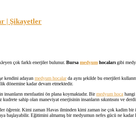
leyen çok farklı enerjiler bulunur.
Bursa
medyum
hocaları
gibi medy
 işe kendini adayan
medyum hocalar
da aynı şekilde bu enerjileri kulla
inlik dönemine kadar devam etmektedir.
in insanların menfaatini ön plana koymaktadır. Bir
medyum hoca
hangi 
drete sahip olan maneviyat enerjisinin insanların sıkıntısını ve derdin
ikler öğrenir. Kimi zaman Havas ilminden kimi zaman ise çok kadim bir i
ya başlayabilir. Eğitimini almamış bir medyumun nefes gücü ne kadar k