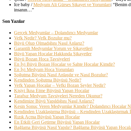
Ice baby
/
Medyum Ali Gürses Şikayet ve Yorumları
: “
Benim du
insanın…
”
Son Yazılar
Gerçek Medyumlar – Dolandırıcı Medyumlar
Vefk Nedir? Vefk Bozulur mu?
Büyü Olup Olmadığını Nasıl Anlarız?
Garantili Medyumlar Yorum ve Şikayetleri
Büyü Yapan Hocalar Hakkında Şikayetler
Büyü Bozan Hoca Tavsiyeleri
En İyi Büyü Bozan Hocalar ve Sahte Hocalar Kimdir?
En İyi Medyum Hoca Yorumları
Soğutma Büyüsü Nasıl Anlaşılır ve Nasıl Bozulur?
Kendinden Soğutma Büyüsü Nedir?
Vefk Yapan Hocalar – Vefki Bozan Şeyler Nedir?
Kişiyi İkna Etme Büyüsü Yapan Hocalar
Tarafsız Medyum Tavsiyeleri Nereden Okunur?
Kendimize Büyü Yapıldığını Nasıl Anlarız?
Kesin Sonuç Veren Medyumlar Kimdir? Dolandırıcı Hocalar Nas
Kendinden Uzaklaştırma Büyüsü – Kendinden Uzaklaştırmak 
Rızık Açma Büyüsü Yapan Hocalar
En Etkili Geri Getirme Büyüsü Yapan Hocalar
Bağlama Büyüsü Nasıl Yapılır? Bağlama Büyüsü Yapan Hocal