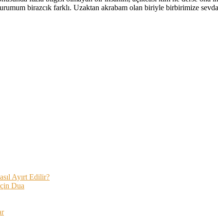
rumum birazcık farklı. Uzaktan akrabam olan biriyle birbirimize sevdal
ıl Ayırt Edilir?
İçin Dua
ar