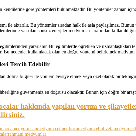
kendilerine göre yöntemleri bulunmaktadır. Bu yöntemler zaman içinde
i ile aktarılır. Bu yöntemler sıradan halk ile asla paylaşılmaz. Bunun 
 alemlerinde var olan sonsuz enerjiler medyumlar tarafından kullanıldığı
ğitimlerinden yararlanır. Bu eğitimlerde öğretilen ve uzmanlaştıkları t
ır. Bu nedenle, kullanılacak olan en doğru yöntemi belirlemek medyum 
ri Tercih Edebilir
an dolma bilgiler ile yöntem tavsiye etmek veya özel olarak bir tekniğin
ehberliğine güvenmeniz en doğrusu olacaktır. Bunun için doğru bir araş
ocalar hakkında yapılan yorum ve şikayetle
lirsiniz.
m hoca
medyum can
medyum çetiner hoca
medyum ebul vefa
medyum et
alar
rahmani medyumlar