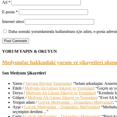
Ad
*
E-posta
*
İnternet sitesi
Daha sonraki yorumlarımda kullanılması için adım, e-posta adresim
YORUM YAPIN & OKUYUN
Medyumlar hakkındaki yorum ve şikayetleri okumak
Son Medyum Şikayetleri
Yaren
/
Süryani Büyüsü Yaptıranlar
: “
Selam arkadaşlar. Annemin
Etkili
/
Medyum Ali Gürses Şikayet ve Yorumları
: “
Geçen ay ya
Derya
/
Medyum Ali Gürses Şikayet ve Yorumları
: “
Kendiniz k
Gülşen
/
Medyum Ali Gürses Şikayet ve Yorumları
: “
Evet Ali h
Yorgun adam
/
Gerçek Medyumlar – Dolandırıcı Medyumlar
: “
Ayşe
/
Gerçek Medyumlar – Dolandırıcı Medyumlar
: “
Merhaba
seçmiştim derdimi…
”
Çetin
/
Gerçek Medyumlar – Dolandırıcı Medyumlar
: “
Büyü ko