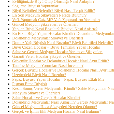
Evliliğimizde Büyü Olup Olmadığı Nasıl Anlaşılır?
Soğutma Büyüsü Yaptıranlar
Büyü Belirtileri Nelerdir? Büyü Nasıl Tespit Edilir?
En Son Medyum Şikayetleri Nerede Bulunur?
Vefk Yaptırmak Caiz Mi? Vefk Yaptıranların Yorumları
Güncel Medyum Şikayetleri ve Önerileri
Yapılan Büyü Nasıl Bozulur? Büyüyü Nasıl Anlarız?
En Etkili Büyü Yapan Hocalar Kimdir? Dolandırıcı Medyumlar 
Dolandırıcı Medyumlar Şikayet ve Önerileri
Domuz Yağı Büyüsü Nasıl Bozulur? Büyü Belirtileri Nelerdir?
Büyü Çözen Hocalar – Büyü Temizliği Yapan Hocalar
Sahte ve Gerçek Medyum Hocalar Yorum ve Şikayetleri
Garanti Veren Hocalar Şikayet ve Önerileri
Güvenilir Hocalar ve Dolandırıcı Hocalar Nasıl Ayırt Edilir?
Tarafsız Medyum Yorumları Nasıl İncelenir?
Gerçek Büyücü Hocalar ve Dolandırıcı Hocalar Nasıl Ayırt Edi
Üzerimdeki Büyü Nasıl Bozulur?
Papaz Büyüsü Yapan Hocalar – Papaz Büyüsü Etkili Mi?
Pişman Etme Büyüsü
Kesin Sonuç Veren Medyumlar Kimdir? Sahte Medyumlar Nasıl
Medyum Şikayet ve Önerileri
Sahte Hocalar ve Gerçek Hocalar Kimdir?
Dolandırıcı Medyumlar Nasıl Anlaşılır? Gerçek Medyumlar Nası
Güncel Medyum Hoca Şikayetleri Nereden Okunur?
Gerçek ve İşinin Ehli Medyum Hocalar Nasıl Bulunur?