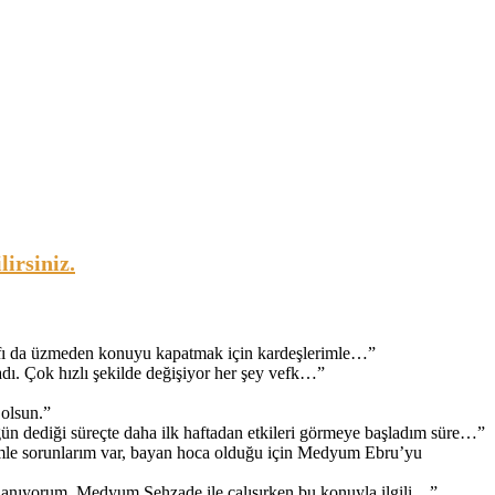
irsiniz.
arafı da üzmeden konuyu kapatmak için kardeşlerimle…
”
adı. Çok hızlı şekilde değişiyor her şey vefk…
”
 olsun.
”
ün dediği süreçte daha ilk haftadan etkileri görmeye başladım süre…
”
le sorunlarım var, bayan hoca olduğu için Medyum Ebru’yu
inanıyorum. Medyum Şehzade ile çalışırken bu konuyla ilgili…
”