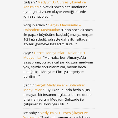
Gülşen
/
Medyum Ali Gürses Şikayet ve
Yorumları
: “
Evet Ali hocanın talimatlarına
uyun gerisi zaten oluyor verdiği sürede
içiniz rahat olsun.
”
Yorgun adam
/
Gerçek Medyumlar –
Dolandırıcı Medyumlar
: “
Daha önce Ali hoca
ile papaz büyüsüne başladığımızı yazmıştım
1-21 gün dediği süreçte daha ilk haftadan
etkileri görmeye başladım süre…
”
Ayşe
/
Gerçek Medyumlar – Dolandırıcı
Medyumlar
: “
Merhaba ben Almanya’da
yaşıyorum, burada çalışan düzgün medyum
yok, eşimle sorunlarım var, bayan hoca
olduğu için Medyum Ebru’yu seçmiştim
derdimi…
”
Çetin
/
Gerçek Medyumlar – Dolandırıcı
Medyumlar
: “
Büyü konusunda fazla bilgisi
olmayan bir insanım, açıkcası kim ne derse
ona inanıyorum. Medyum Şehzade ile
çalışırken bu konuyla ilgili…
”
Ice baby
/
Medyum Ali Gürses Şikayet ve
Yorumları
: “
Benim durumum birazcık farklı.