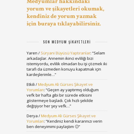
Medyumlar hakkındaki
yorum ve şikayetleri okumak,
kendiniz de yorum yazmak
için buraya tıklayabilirsiniz.
SON MEDYUM ŞIKAYETLERI
Yaren
/
Süryani Büyüsü Yaptıranlar
: “
Selam
arkadaşlar. Annemin ikinci evliliği bizi
istemiyordu, evlilik olmadan bu işi çözmek iki
tarafı da üzmeden konuyu kapatmak için
kardeşlerimle…
”
Etkili
/
Medyum Ali Gürses Şikayet ve
Yorumları
: “
Geçen ay yaptırmış olduğum
vefk bir hafta gibi bir sürede etkisini
göstermeye başladı. Çok hızlı şekilde
değişiyor her şey vefk…
”
Derya
/
Medyum Ali Gürses Şikayet ve
Yorumları
: “
Kendiniz kendi kararınızı verin
ben deneyimimi paylaştım 🙂
”