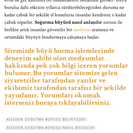
erise de geç kalınmış bir müdahalenin olmaması gerekir. Büyü
bozulsa dahi etkisini yıllarca sürdürebileceğinden duruma ne
kadar çabuk bir şekilde el konulursa insanlar kendisini o kadar
çabuk toparlar.
Soğutma büyüsü nasıl anlaşılır
sorusu ile
birlikte artık insanlar güvenilir bir
medyum
aramaya ve
ortamdaki büyüyü bozdurmaya çalışmaya başlar.
Sitemizde büyü bozma işlemlerinde
deneyim sahibi olan medyumlar
hakkında pek çok bilgi içeren yorumlar
bulunur. Bu yorumlar sitemize gelen
ziyaretçiler tarafından yazılır ve
ekibimiz tarafından tarafsız bir şekilde
yayınlanır. Yorumları okumak
isterseniz buraya tıklayabilirsiniz.
AILEDEN SOĞUTMA BÜYÜSÜ BELIRTILERI
AILEDEN SOĞUTMA BÜYÜSÜ NASIL BOZULUR