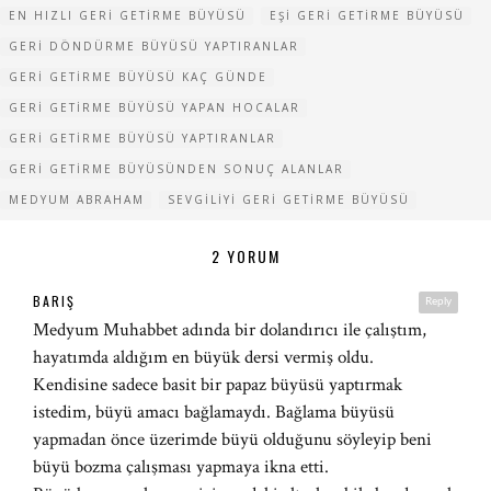
EN HIZLI GERI GETIRME BÜYÜSÜ
EŞI GERI GETIRME BÜYÜSÜ
GERI DÖNDÜRME BÜYÜSÜ YAPTIRANLAR
GERI GETIRME BÜYÜSÜ KAÇ GÜNDE
GERI GETIRME BÜYÜSÜ YAPAN HOCALAR
GERI GETIRME BÜYÜSÜ YAPTIRANLAR
GERI GETIRME BÜYÜSÜNDEN SONUÇ ALANLAR
MEDYUM ABRAHAM
SEVGILIYI GERI GETIRME BÜYÜSÜ
2 YORUM
BARIŞ
Reply
Medyum Muhabbet adında bir dolandırıcı ile çalıştım,
hayatımda aldığım en büyük dersi vermiş oldu.
Kendisine sadece basit bir papaz büyüsü yaptırmak
istedim, büyü amacı bağlamaydı. Bağlama büyüsü
yapmadan önce üzerimde büyü olduğunu söyleyip beni
büyü bozma çalışması yapmaya ikna etti.