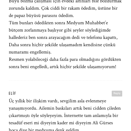
Büyü bozma çalışması için evdeki altınları bile bozdurmak
zorunda kaldım. Çok ciddi bir rakam ödedim, üstüne bir
de papaz büyüsü parasını ödedim.
Tüm bunları ödedikten sonra Medyum Muhabbet’e
bütçem zorlanmaya başlıyor gibi şeyler söylediğimde
hallederiz ben sonra arayacağım dedi ve telefonu kapattı,
Daha sonra hiçbir şekilde ulaşamadım kendisine çünkü
numaramı engellemiş.
Resmen yolabileceği daha fazla para olmadığını gördükten
sonra beni engelledi, artık hiçbir şekilde ulaşamıyorum!
ELIF
Reply
Üç yıllık bir ilişkim vardı, sevgilim asla evlenmeye
yanaşmıyordu. Ailemin baskıları artık beni cidden çileden
çıkartmıştı öyle söyleyeyim. İnternette tam anlamıyla bir
tesadüf eseri mi diyeyim kader mi diyeyim Ali Gürses
hoca diye bir medyuma denk geldim.