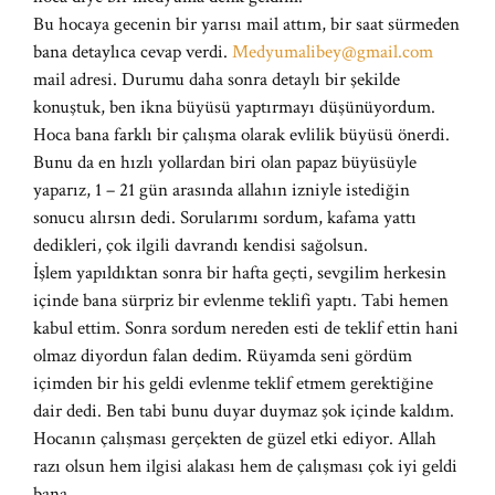
Bu hocaya gecenin bir yarısı mail attım, bir saat sürmeden
bana detaylıca cevap verdi.
Medyumalibey@gmail.com
mail adresi. Durumu daha sonra detaylı bir şekilde
konuştuk, ben ikna büyüsü yaptırmayı düşünüyordum.
Hoca bana farklı bir çalışma olarak evlilik büyüsü önerdi.
Bunu da en hızlı yollardan biri olan papaz büyüsüyle
yaparız, 1 – 21 gün arasında allahın izniyle istediğin
sonucu alırsın dedi. Sorularımı sordum, kafama yattı
dedikleri, çok ilgili davrandı kendisi sağolsun.
İşlem yapıldıktan sonra bir hafta geçti, sevgilim herkesin
içinde bana sürpriz bir evlenme teklifi yaptı. Tabi hemen
kabul ettim. Sonra sordum nereden esti de teklif ettin hani
olmaz diyordun falan dedim. Rüyamda seni gördüm
içimden bir his geldi evlenme teklif etmem gerektiğine
dair dedi. Ben tabi bunu duyar duymaz şok içinde kaldım.
Hocanın çalışması gerçekten de güzel etki ediyor. Allah
razı olsun hem ilgisi alakası hem de çalışması çok iyi geldi
bana.