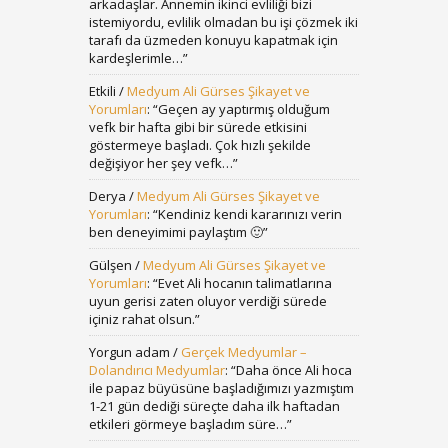
arkadaşlar. Annemin ikinci evliliği bizi
istemiyordu, evlilik olmadan bu işi çözmek iki
tarafı da üzmeden konuyu kapatmak için
kardeşlerimle…
”
Etkili
/
Medyum Ali Gürses Şikayet ve
Yorumları
: “
Geçen ay yaptırmış olduğum
vefk bir hafta gibi bir sürede etkisini
göstermeye başladı. Çok hızlı şekilde
değişiyor her şey vefk…
”
Derya
/
Medyum Ali Gürses Şikayet ve
Yorumları
: “
Kendiniz kendi kararınızı verin
ben deneyimimi paylaştım 🙂
”
Gülşen
/
Medyum Ali Gürses Şikayet ve
Yorumları
: “
Evet Ali hocanın talimatlarına
uyun gerisi zaten oluyor verdiği sürede
içiniz rahat olsun.
”
Yorgun adam
/
Gerçek Medyumlar –
Dolandırıcı Medyumlar
: “
Daha önce Ali hoca
ile papaz büyüsüne başladığımızı yazmıştım
1-21 gün dediği süreçte daha ilk haftadan
etkileri görmeye başladım süre…
”