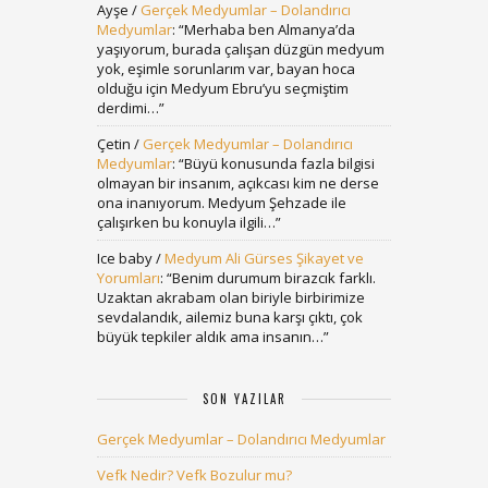
Ayşe
/
Gerçek Medyumlar – Dolandırıcı
Medyumlar
: “
Merhaba ben Almanya’da
yaşıyorum, burada çalışan düzgün medyum
yok, eşimle sorunlarım var, bayan hoca
olduğu için Medyum Ebru’yu seçmiştim
derdimi…
”
Çetin
/
Gerçek Medyumlar – Dolandırıcı
Medyumlar
: “
Büyü konusunda fazla bilgisi
olmayan bir insanım, açıkcası kim ne derse
ona inanıyorum. Medyum Şehzade ile
çalışırken bu konuyla ilgili…
”
Ice baby
/
Medyum Ali Gürses Şikayet ve
Yorumları
: “
Benim durumum birazcık farklı.
Uzaktan akrabam olan biriyle birbirimize
sevdalandık, ailemiz buna karşı çıktı, çok
büyük tepkiler aldık ama insanın…
”
SON YAZILAR
Gerçek Medyumlar – Dolandırıcı Medyumlar
Vefk Nedir? Vefk Bozulur mu?