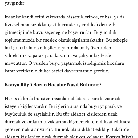
yaygındır.
İnsanlar kendilerini çıkmazda hissettiklerinde, ruhsal ya da
fiziksel rahatsızlıklar çektiklerinde, işler diledikleri gibi
gitmediğinde büyü seçeneğine başvururlar. Büyücülük
toplumumuzda bir meslek olarak algılanmaktadır. Bu sebeple
bu işin erbabı olan kişilerin yanında bu iş üzerinden
sahtekârlık yaparak para kazanmaya çalışan kişilerde
mevcuttur. O yüzden büyü yaptırmak istediğimiz hocalara
karar verirken oldukça seçici davranmamız gerekir.
Konya Büyü Bozan Hocalar Nasıl Bulunur?
Her iş dalında bu işten insanları aldatarak para kazanmak
isteyen kişiler vardır. Bu işlerin arasında büyü yapmak ve
büyücülük de sayılabilir. Bu tür aldatıcı kişilerden uzak
durmak ve onların tuzaklarına düşmemek için dikkat edilmesi
gereken noktalar vardır. Bu noktalara dikkat edildiği takdirde
aldatıcı kişilerden uzak durmak oldukça kolaydır.
Konya büyü