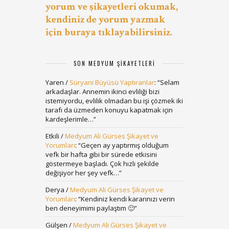
yorum ve şikayetleri okumak,
kendiniz de yorum yazmak
için buraya tıklayabilirsiniz.
SON MEDYUM ŞIKAYETLERI
Yaren
/
Süryani Büyüsü Yaptıranlar
: “
Selam
arkadaşlar. Annemin ikinci evliliği bizi
istemiyordu, evlilik olmadan bu işi çözmek iki
tarafı da üzmeden konuyu kapatmak için
kardeşlerimle…
”
Etkili
/
Medyum Ali Gürses Şikayet ve
Yorumları
: “
Geçen ay yaptırmış olduğum
vefk bir hafta gibi bir sürede etkisini
göstermeye başladı. Çok hızlı şekilde
değişiyor her şey vefk…
”
Derya
/
Medyum Ali Gürses Şikayet ve
Yorumları
: “
Kendiniz kendi kararınızı verin
ben deneyimimi paylaştım 🙂
”
Gülşen
/
Medyum Ali Gürses Şikayet ve