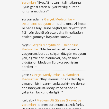
Yorumları
: “
Evet Ali hocanın talimatlarına
uyun gerisi zaten oluyor verdiği sürede
içiniz rahat olsun.
”
Yorgun adam
/
Gerçek Medyumlar –
Dolandırıcı Medyumlar
: “
Daha önce Ali hoca
ile papaz büyüsüne başladığımızı yazmıştım
1-21 gün dediği süreçte daha ilk haftadan
etkileri görmeye başladım süre…
”
Ayşe
/
Gerçek Medyumlar – Dolandırıcı
Medyumlar
: “
Merhaba ben Almanya’da
yaşıyorum, burada çalışan düzgün medyum
yok, eşimle sorunlarım var, bayan hoca
olduğu için Medyum Ebru’yu seçmiştim
derdimi…
”
Çetin
/
Gerçek Medyumlar – Dolandırıcı
Medyumlar
: “
Büyü konusunda fazla bilgisi
olmayan bir insanım, açıkcası kim ne derse
ona inanıyorum. Medyum Şehzade ile
çalışırken bu konuyla ilgili…
”
Ice baby
/
Medyum Ali Gürses Şikayet ve
Yorumları
: “
Benim durumum birazcık farklı.