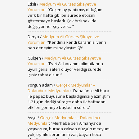
Etkili
/
Medyum Ali Gürses Şikayet ve
Yorumları
: “
Geçen ay yaptırmış olduğum
vefk bir hafta gibi bir sürede etkisini
göstermeye başladı. Çok hızlı şekilde
değişiyor her şey vefk…
”
Derya
/
Medyum Ali Gürses Şikayet ve
Yorumları
: “
Kendiniz kendi kararınızı verin
ben deneyimimi paylaştım 🙂
”
Gülşen
/
Medyum Ali Gürses Şikayet ve
Yorumları
: “
Evet Ali hocanın talimatlarına
uyun gerisi zaten oluyor verdiği sürede
içiniz rahat olsun.
”
Yorgun adam
/
Gerçek Medyumlar –
Dolandırıcı Medyumlar
: “
Daha önce Ali hoca
ile papaz büyüsüne başladığımızı yazmıştım
1-21 gün dediği süreçte daha ilk haftadan
etkileri görmeye başladım süre…
”
Ayşe
/
Gerçek Medyumlar – Dolandırıcı
Medyumlar
: “
Merhaba ben Almanya’da
yaşıyorum, burada çalışan düzgün medyum
yok, eşimle sorunlarım var, bayan hoca