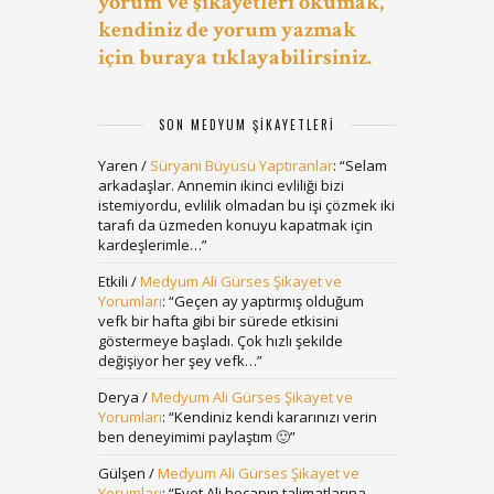
yorum ve şikayetleri okumak,
kendiniz de yorum yazmak
için buraya tıklayabilirsiniz.
SON MEDYUM ŞIKAYETLERI
Yaren
/
Süryani Büyüsü Yaptıranlar
: “
Selam
arkadaşlar. Annemin ikinci evliliği bizi
istemiyordu, evlilik olmadan bu işi çözmek iki
tarafı da üzmeden konuyu kapatmak için
kardeşlerimle…
”
Etkili
/
Medyum Ali Gürses Şikayet ve
Yorumları
: “
Geçen ay yaptırmış olduğum
vefk bir hafta gibi bir sürede etkisini
göstermeye başladı. Çok hızlı şekilde
değişiyor her şey vefk…
”
Derya
/
Medyum Ali Gürses Şikayet ve
Yorumları
: “
Kendiniz kendi kararınızı verin
ben deneyimimi paylaştım 🙂
”
Gülşen
/
Medyum Ali Gürses Şikayet ve
Yorumları
: “
Evet Ali hocanın talimatlarına