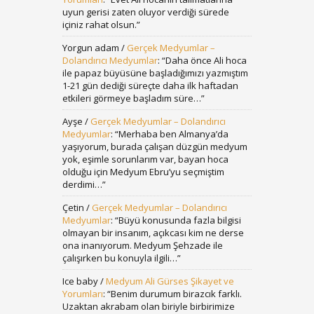
uyun gerisi zaten oluyor verdiği sürede
içiniz rahat olsun.
”
Yorgun adam
/
Gerçek Medyumlar –
Dolandırıcı Medyumlar
: “
Daha önce Ali hoca
ile papaz büyüsüne başladığımızı yazmıştım
1-21 gün dediği süreçte daha ilk haftadan
etkileri görmeye başladım süre…
”
Ayşe
/
Gerçek Medyumlar – Dolandırıcı
Medyumlar
: “
Merhaba ben Almanya’da
yaşıyorum, burada çalışan düzgün medyum
yok, eşimle sorunlarım var, bayan hoca
olduğu için Medyum Ebru’yu seçmiştim
derdimi…
”
Çetin
/
Gerçek Medyumlar – Dolandırıcı
Medyumlar
: “
Büyü konusunda fazla bilgisi
olmayan bir insanım, açıkcası kim ne derse
ona inanıyorum. Medyum Şehzade ile
çalışırken bu konuyla ilgili…
”
Ice baby
/
Medyum Ali Gürses Şikayet ve
Yorumları
: “
Benim durumum birazcık farklı.
Uzaktan akrabam olan biriyle birbirimize