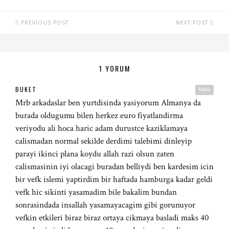
PREVIOUS POST
NEXT POST
1 YORUM
BUKET
Reply
Mrb arkadaslar ben yurtdisinda yasiyorum Almanya da
burada oldugumu bilen herkez euro fiyatlandirma
veriyodu ali hoca haric adam durustce kaziklamaya
calismadan normal sekilde derdimi talebimi dinleyip
parayi ikinci plana koydu allah razi olsun zaten
calismasinin iyi olacagi buradan belliydi ben kardesim icin
bir vefk islemi yaptirdim bir haftada hamburga kadar geldi
vefk hic sikinti yasamadim bile bakalim bundan
sonrasindada insallah yasamayacagim gibi gorunuyor
vefkin etkileri biraz biraz ortaya cikmaya basladi maks 40