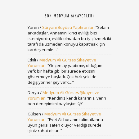
SON MEDYUM ŞIKAYETLERI
Yaren
/
Süryani Büyüsü Yaptıranlar
: “
Selam
arkadaşlar. Annemin ikinci evliliği bizi
istemiyordu, evlilik olmadan bu işi çözmek iki
tarafı da üzmeden konuyu kapatmak için
kardeşlerimle…
”
Etkili
/
Medyum Ali Gürses Şikayet ve
Yorumları
: “
Geçen ay yaptırmış olduğum
vefk bir hafta gibi bir sürede etkisini
göstermeye başladı. Çok hızlı şekilde
değişiyor her şey vefk…
”
Derya
/
Medyum Ali Gürses Şikayet ve
Yorumları
: “
Kendiniz kendi kararınızı verin
ben deneyimimi paylaştım 🙂
”
Gülşen
/
Medyum Ali Gürses Şikayet ve
Yorumları
: “
Evet Ali hocanın talimatlarına
uyun gerisi zaten oluyor verdiği sürede
içiniz rahat olsun.
”