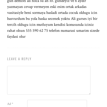
gun demisti ali hoca su an 10. gundeyiz ve 6 aydir
yazmayan cevap vermeyen eski esim ortak arkadas
vasitasiyle beni sormaya basladi ortada cocuk oldugu icin
basvurdum bu yola baska secenek yoktu Ali gurses iyi bir
tercih oldugu icin mutluyum kendisi konusunda iciniz
rahat olsun 535 590 62 75 telefon numarasi umarim sizede
faydasi olur
LEAVE A REPLY
Ad
*