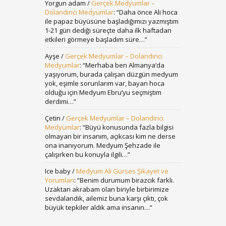
Yorgun adam
/
Gerçek Medyumlar –
Dolandırıcı Medyumlar
: “
Daha önce Ali hoca
ile papaz büyüsüne başladığımızı yazmıştım
1-21 gün dediği süreçte daha ilk haftadan
etkileri görmeye başladım süre…
”
Ayşe
/
Gerçek Medyumlar – Dolandırıcı
Medyumlar
: “
Merhaba ben Almanya’da
yaşıyorum, burada çalışan düzgün medyum
yok, eşimle sorunlarım var, bayan hoca
olduğu için Medyum Ebru’yu seçmiştim
derdimi…
”
Çetin
/
Gerçek Medyumlar – Dolandırıcı
Medyumlar
: “
Büyü konusunda fazla bilgisi
olmayan bir insanım, açıkcası kim ne derse
ona inanıyorum. Medyum Şehzade ile
çalışırken bu konuyla ilgili…
”
Ice baby
/
Medyum Ali Gürses Şikayet ve
Yorumları
: “
Benim durumum birazcık farklı.
Uzaktan akrabam olan biriyle birbirimize
sevdalandık, ailemiz buna karşı çıktı, çok
büyük tepkiler aldık ama insanın…
”