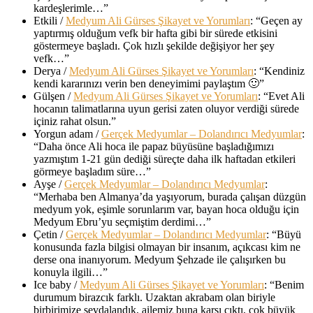
kardeşlerimle…
”
Etkili
/
Medyum Ali Gürses Şikayet ve Yorumları
: “
Geçen ay
yaptırmış olduğum vefk bir hafta gibi bir sürede etkisini
göstermeye başladı. Çok hızlı şekilde değişiyor her şey
vefk…
”
Derya
/
Medyum Ali Gürses Şikayet ve Yorumları
: “
Kendiniz
kendi kararınızı verin ben deneyimimi paylaştım 🙂
”
Gülşen
/
Medyum Ali Gürses Şikayet ve Yorumları
: “
Evet Ali
hocanın talimatlarına uyun gerisi zaten oluyor verdiği sürede
içiniz rahat olsun.
”
Yorgun adam
/
Gerçek Medyumlar – Dolandırıcı Medyumlar
:
“
Daha önce Ali hoca ile papaz büyüsüne başladığımızı
yazmıştım 1-21 gün dediği süreçte daha ilk haftadan etkileri
görmeye başladım süre…
”
Ayşe
/
Gerçek Medyumlar – Dolandırıcı Medyumlar
:
“
Merhaba ben Almanya’da yaşıyorum, burada çalışan düzgün
medyum yok, eşimle sorunlarım var, bayan hoca olduğu için
Medyum Ebru’yu seçmiştim derdimi…
”
Çetin
/
Gerçek Medyumlar – Dolandırıcı Medyumlar
: “
Büyü
konusunda fazla bilgisi olmayan bir insanım, açıkcası kim ne
derse ona inanıyorum. Medyum Şehzade ile çalışırken bu
konuyla ilgili…
”
Ice baby
/
Medyum Ali Gürses Şikayet ve Yorumları
: “
Benim
durumum birazcık farklı. Uzaktan akrabam olan biriyle
birbirimize sevdalandık, ailemiz buna karşı çıktı, çok büyük