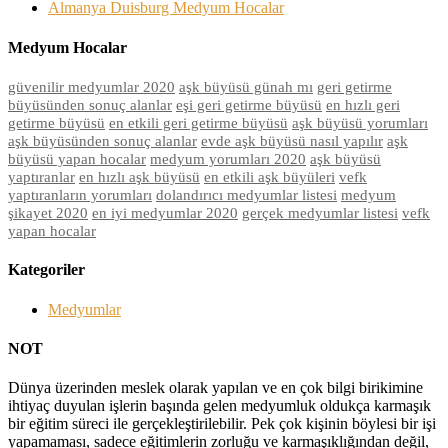
Almanya Duisburg Medyum Hocalar
Medyum Hocalar
güvenilir medyumlar 2020
aşk büyüsü günah mı
geri getirme
büyüsünden sonuç alanlar
eşi geri getirme büyüsü
en hızlı geri
getirme büyüsü
en etkili geri getirme büyüsü
aşk büyüsü yorumları
aşk büyüsünden sonuç alanlar
evde aşk büyüsü nasıl yapılır
aşk
büyüsü yapan hocalar
medyum yorumları 2020
aşk büyüsü
yaptıranlar
en hızlı aşk büyüsü
en etkili aşk büyüleri
vefk
yaptıranların yorumları
dolandırıcı medyumlar listesi
medyum
şikayet 2020
en iyi medyumlar 2020
gerçek medyumlar listesi
vefk
yapan hocalar
Kategoriler
Medyumlar
NOT
Dünya üzerinden meslek olarak yapılan ve en çok bilgi birikimine
ihtiyaç duyulan işlerin başında gelen medyumluk oldukça karmaşık
bir eğitim süreci ile gerçekleştirilebilir. Pek çok kişinin böylesi bir işi
yapamaması, sadece eğitimlerin zorluğu ve karmaşıklığından değil,