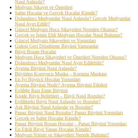
Nasıl Anlaşılır?
Medyum Şikayet ve Önerileri
Sahte Hocalar ve Gerçek Hocalar Kimdir?
Dolandırıcı Medyumlar Nasıl Anlaşılır? Gerçek Medyumlar
Nasıl Ayırt Edilir?
Güncel Medyum Hoca Şikayetleri Nereden Okunur?
Gerçek ve İşinin Ehli Medyum Hocalar Nasıl Bulunur?
Güncel Medyum Şikayetleri ve Yorumları
Gideni Geri Döndürme Büyüsü Yaptıranlar
Büyü Bozan Hocalar
Medyum Hoca Şikayetleri ve Önerileri Nereden Okunur?
Dolandırıcı Medyumlar Nasıl Ayırt Edilebilir?
Ayırma Büyüsü Nasıl Anlaşılır?
Büyüden Koruyucu Muska – Koruma Muskası
En İyi Büyücü Hocalar Yorumları
Ayırma Büyüsü Nedir? Ayırma Büyüsü Etkileri
Evliliğe Razı Etme Büyüsü
Kişide Büyü Belirtileri – Büyü Nasıl Bozulur?
Evlilikteki Büyü Nasıl Anlaşılır ve Bozulur?
Aşk Büyüsü Nasıl Anlaşılır ve Bozulur?
Papaz Büyüsü Nasıl Bozulur? Papaz Büyüsü Yorumları
Gerçek ve Sahte Hocalar Kimdir?
Papaz Büyüsü Bozan Hocalar – Papaz Büyüsü Yorumları
En Etkili Büyü Yapan Hocalar Kimdir?
Medyum Yorum ve Şikayetleri Nerede Bulunur?