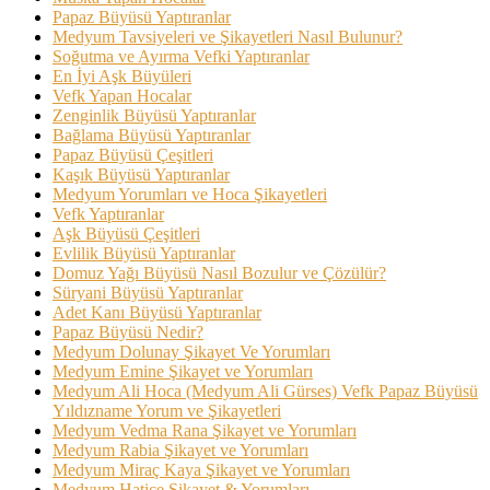
Papaz Büyüsü Yaptıranlar
Medyum Tavsiyeleri ve Şikayetleri Nasıl Bulunur?
Soğutma ve Ayırma Vefki Yaptıranlar
En İyi Aşk Büyüleri
Vefk Yapan Hocalar
Zenginlik Büyüsü Yaptıranlar
Bağlama Büyüsü Yaptıranlar
Papaz Büyüsü Çeşitleri
Kaşık Büyüsü Yaptıranlar
Medyum Yorumları ve Hoca Şikayetleri
Vefk Yaptıranlar
Aşk Büyüsü Çeşitleri
Evlilik Büyüsü Yaptıranlar
Domuz Yağı Büyüsü Nasıl Bozulur ve Çözülür?
Süryani Büyüsü Yaptıranlar
Adet Kanı Büyüsü Yaptıranlar
Papaz Büyüsü Nedir?
Medyum Dolunay Şikayet Ve Yorumları
Medyum Emine Şikayet ve Yorumları
Medyum Ali Hoca (Medyum Ali Gürses) Vefk Papaz Büyüsü
Yıldızname Yorum ve Şikayetleri
Medyum Vedma Rana Şikayet ve Yorumları
Medyum Rabia Şikayet ve Yorumları
Medyum Miraç Kaya Şikayet ve Yorumları
Medyum Hatice Şikayet & Yorumları