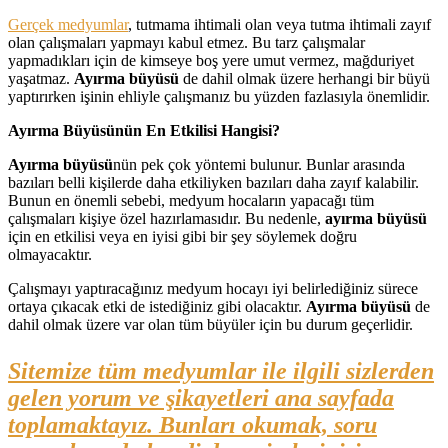
Gerçek medyumlar
, tutmama ihtimali olan veya tutma ihtimali zayıf
olan çalışmaları yapmayı kabul etmez. Bu tarz çalışmalar
yapmadıkları için de kimseye boş yere umut vermez, mağduriyet
yaşatmaz.
Ayırma büyüsü
de dahil olmak üzere herhangi bir büyü
yaptırırken işinin ehliyle çalışmanız bu yüzden fazlasıyla önemlidir.
Ayırma Büyüsünün En Etkilisi Hangisi?
Ayırma büyüsü
nün pek çok yöntemi bulunur. Bunlar arasında
bazıları belli kişilerde daha etkiliyken bazıları daha zayıf kalabilir.
Bunun en önemli sebebi, medyum hocaların yapacağı tüm
çalışmaları kişiye özel hazırlamasıdır. Bu nedenle,
ayırma büyüsü
için en etkilisi veya en iyisi gibi bir şey söylemek doğru
olmayacaktır.
Çalışmayı yaptıracağınız medyum hocayı iyi belirlediğiniz sürece
ortaya çıkacak etki de istediğiniz gibi olacaktır.
Ayırma büyüsü
de
dahil olmak üzere var olan tüm büyüler için bu durum geçerlidir.
Sitemize tüm medyumlar ile ilgili sizlerden
gelen yorum ve şikayetleri ana sayfada
toplamaktayız. Bunları okumak, soru