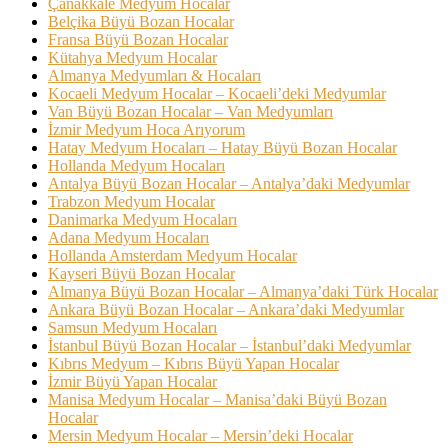
Çanakkale Medyum Hocalar
Belçika Büyü Bozan Hocalar
Fransa Büyü Bozan Hocalar
Kütahya Medyum Hocalar
Almanya Medyumları & Hocaları
Kocaeli Medyum Hocalar – Kocaeli’deki Medyumlar
Van Büyü Bozan Hocalar – Van Medyumları
İzmir Medyum Hoca Arıyorum
Hatay Medyum Hocaları – Hatay Büyü Bozan Hocalar
Hollanda Medyum Hocaları
Antalya Büyü Bozan Hocalar – Antalya’daki Medyumlar
Trabzon Medyum Hocalar
Danimarka Medyum Hocaları
Adana Medyum Hocaları
Hollanda Amsterdam Medyum Hocalar
Kayseri Büyü Bozan Hocalar
Almanya Büyü Bozan Hocalar – Almanya’daki Türk Hocalar
Ankara Büyü Bozan Hocalar – Ankara’daki Medyumlar
Samsun Medyum Hocaları
İstanbul Büyü Bozan Hocalar – İstanbul’daki Medyumlar
Kıbrıs Medyum – Kıbrıs Büyü Yapan Hocalar
İzmir Büyü Yapan Hocalar
Manisa Medyum Hocalar – Manisa’daki Büyü Bozan
Hocalar
Mersin Medyum Hocalar – Mersin’deki Hocalar