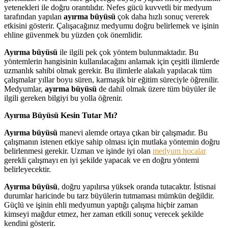
yetenekleri ile doğru orantılıdır. Nefes gücü kuvvetli bir medyum
tarafından yapılan
ayırma büyüsü
çok daha hızlı sonuç vererek
etkisini gösterir. Çalışacağınız medyumu doğru belirlemek ve işinin
ehline güvenmek bu yüzden çok önemlidir.
Ayırma büyüsü
ile ilgili pek çok yöntem bulunmaktadır. Bu
yöntemlerin hangisinin kullanılacağını anlamak için çeşitli ilimlerde
uzmanlık sahibi olmak gerekir. Bu ilimlerle alakalı yapılacak tüm
çalışmalar yıllar boyu süren, karmaşık bir eğitim süreciyle öğrenilir.
Medyumlar,
ayırma büyüsü
de dahil olmak üzere tüm büyüler ile
ilgili gereken bilgiyi bu yolla öğrenir.
Ayırma Büyüsü Kesin Tutar Mı?
Ayırma büyüsü
manevi alemde ortaya çıkan bir çalışmadır. Bu
çalışmanın istenen etkiye sahip olması için mutlaka yöntemin doğru
belirlenmesi gerekir. Uzman ve işinde iyi olan
medyum hocalar
gerekli çalışmayı en iyi şekilde yapacak ve en doğru yöntemi
belirleyecektir.
Ayırma büyüsü
, doğru yapılırsa yüksek oranda tutacaktır. İstisnai
durumlar haricinde bu tarz büyülerin tutmaması mümkün değildir.
Güçlü ve işinin ehli medyumun yaptığı çalışma hiçbir zaman
kimseyi mağdur etmez, her zaman etkili sonuç verecek şekilde
kendini gösterir.