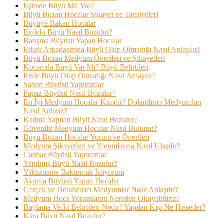
Eşimde Büyü Mü Var?
Büyü Bozan Hocalar Şikayet ve Tavsiyeleri
Büyüye Bakan Hocalar
Evdeki Büyü Nasıl Bozulur?
Barışma Büyüsü Yapan Hocalar
Erkek Arkadaşımda Büyü Olup Olmadığı Nasıl Anlaşılır?
Büyü Bozan Medyum Önerileri ve Şikayetleri
Kocamda Büyü Var Mı? Büyü Belirtileri
Evde Büyü Olup Olmadığı Nasıl Anlaşılır?
Sabun Büyüsü Yaptıranlar
Papaz Büyüsü Nasıl Bozulur?
En İyi Medyum Hocalar Kimdir? Dolandırıcı Medyumları
Nasıl Anlarız?
Kadına Yapılan Büyü Nasıl Bozulur?
Güvenilir Medyum Hocalar Nasıl Bulunur?
Büyü Bozan Hocalar Yorum ve Önerileri
Medyum Şikayetleri ve Yorumlarına Nasıl Ulaşılır?
Canbar Büyüsü Yaptıranlar
Yapılmış Büyü Nasıl Bozulur?
Yıldızname Baktırmak İstiyorum
Ayırma Büyüsü Yapan Hocalar
Gerçek ve Dolandırıcı Medyumlar Nasıl Anlaşılır?
Medyum Hoca Yorumlarını Nereden Okuyabiliriz?
Bağlama Vefki Belirtileri Nedir? Yapılan Kişi Ne Hisseder?
Kara Büyü Nasıl Bozulur?