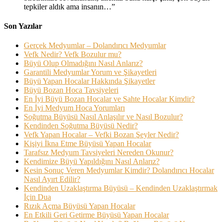
tepkiler aldık ama insanın…
”
Son Yazılar
Gerçek Medyumlar – Dolandırıcı Medyumlar
Vefk Nedir? Vefk Bozulur mu?
Büyü Olup Olmadığını Nasıl Anlarız?
Garantili Medyumlar Yorum ve Şikayetleri
Büyü Yapan Hocalar Hakkında Şikayetler
Büyü Bozan Hoca Tavsiyeleri
En İyi Büyü Bozan Hocalar ve Sahte Hocalar Kimdir?
En İyi Medyum Hoca Yorumları
Soğutma Büyüsü Nasıl Anlaşılır ve Nasıl Bozulur?
Kendinden Soğutma Büyüsü Nedir?
Vefk Yapan Hocalar – Vefki Bozan Şeyler Nedir?
Kişiyi İkna Etme Büyüsü Yapan Hocalar
Tarafsız Medyum Tavsiyeleri Nereden Okunur?
Kendimize Büyü Yapıldığını Nasıl Anlarız?
Kesin Sonuç Veren Medyumlar Kimdir? Dolandırıcı Hocalar
Nasıl Ayırt Edilir?
Kendinden Uzaklaştırma Büyüsü – Kendinden Uzaklaştırmak
İçin Dua
Rızık Açma Büyüsü Yapan Hocalar
En Etkili Geri Getirme Büyüsü Yapan Hocalar