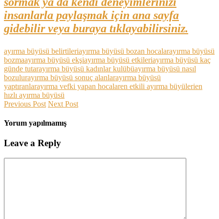
sormak ya da kendi deneyimlerinizi
insanlarla paylaşmak için ana sayfa
gidebilir veya buraya tıklayabilirsiniz.
ayırma büyüsü belirtileri
ayırma büyüsü bozan hocalar
ayırma büyüsü
bozma
ayırma büyüsü ekşi
ayırma büyüsü etkileri
ayırma büyüsü kaç
günde tutar
ayırma büyüsü kadınlar kulübü
ayırma büyüsü nasıl
bozulur
ayırma büyüsü sonuç alanlar
ayırma büyüsü
yaptıranlar
ayırma vefki yapan hocalar
en etkili ayırma büyüleri
en
hızlı ayırma büyüsü
Previous Post
Next Post
Yorum yapılmamış
Leave a Reply