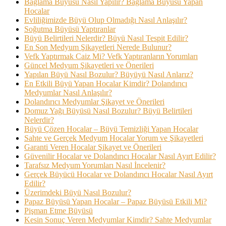
Bağlama Büyüsü Nasıl Yapılır? Bağlama Büyüsü Yapan
Hocalar
Evliliğimizde Büyü Olup Olmadığı Nasıl Anlaşılır?
Soğutma Büyüsü Yaptıranlar
Büyü Belirtileri Nelerdir? Büyü Nasıl Tespit Edilir?
En Son Medyum Şikayetleri Nerede Bulunur?
Vefk Yaptırmak Caiz Mi? Vefk Yaptıranların Yorumları
Güncel Medyum Şikayetleri ve Önerileri
Yapılan Büyü Nasıl Bozulur? Büyüyü Nasıl Anlarız?
En Etkili Büyü Yapan Hocalar Kimdir? Dolandırıcı
Medyumlar Nasıl Anlaşılır?
Dolandırıcı Medyumlar Şikayet ve Önerileri
Domuz Yağı Büyüsü Nasıl Bozulur? Büyü Belirtileri
Nelerdir?
Büyü Çözen Hocalar – Büyü Temizliği Yapan Hocalar
Sahte ve Gerçek Medyum Hocalar Yorum ve Şikayetleri
Garanti Veren Hocalar Şikayet ve Önerileri
Güvenilir Hocalar ve Dolandırıcı Hocalar Nasıl Ayırt Edilir?
Tarafsız Medyum Yorumları Nasıl İncelenir?
Gerçek Büyücü Hocalar ve Dolandırıcı Hocalar Nasıl Ayırt
Edilir?
Üzerimdeki Büyü Nasıl Bozulur?
Papaz Büyüsü Yapan Hocalar – Papaz Büyüsü Etkili Mi?
Pişman Etme Büyüsü
Kesin Sonuç Veren Medyumlar Kimdir? Sahte Medyumlar