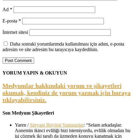
Ad
*
E-posta
*
İnternet sitesi
Daha sonraki yorumlarımda kullanılması için adım, e-posta
adresim ve site adresim bu tarayıcıya kaydedilsin.
YORUM YAPIN & OKUYUN
Medyumlar hakkındaki yorum ve şikayetleri
okumak, kendiniz de yorum yazmak için buraya
tıklayabilirsiniz.
Son Medyum Şikayetleri
Yaren
/
Süryani Büyüsü Yaptıranlar
: “
Selam arkadaşlar.
Annemin ikinci evliliği bizi istemiyordu, evlilik olmadan bu
işi çözmek iki tarafı da üzmeden konuyu kapatmak için