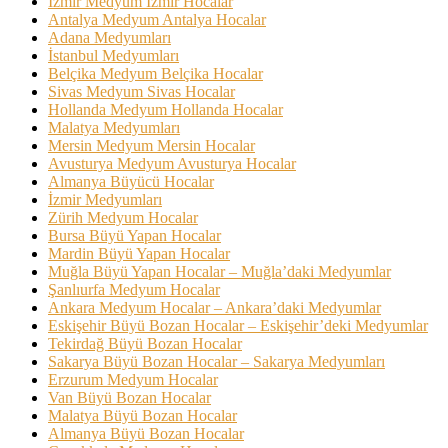
İzmir Medyum İzmir Hocalar
Antalya Medyum Antalya Hocalar
Adana Medyumları
İstanbul Medyumları
Belçika Medyum Belçika Hocalar
Sivas Medyum Sivas Hocalar
Hollanda Medyum Hollanda Hocalar
Malatya Medyumları
Mersin Medyum Mersin Hocalar
Avusturya Medyum Avusturya Hocalar
Almanya Büyücü Hocalar
İzmir Medyumları
Zürih Medyum Hocalar
Bursa Büyü Yapan Hocalar
Mardin Büyü Yapan Hocalar
Muğla Büyü Yapan Hocalar – Muğla’daki Medyumlar
Şanlıurfa Medyum Hocalar
Ankara Medyum Hocalar – Ankara’daki Medyumlar
Eskişehir Büyü Bozan Hocalar – Eskişehir’deki Medyumlar
Tekirdağ Büyü Bozan Hocalar
Sakarya Büyü Bozan Hocalar – Sakarya Medyumları
Erzurum Medyum Hocalar
Van Büyü Bozan Hocalar
Malatya Büyü Bozan Hocalar
Almanya Büyü Bozan Hocalar