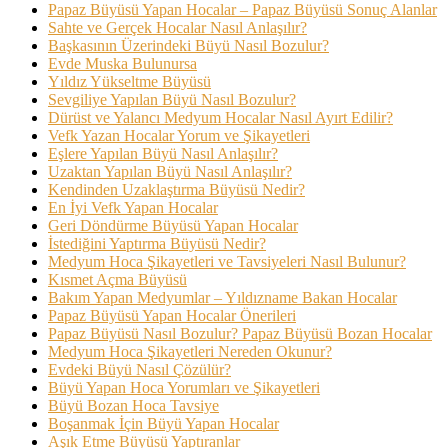
Papaz Büyüsü Yapan Hocalar – Papaz Büyüsü Sonuç Alanlar
Sahte ve Gerçek Hocalar Nasıl Anlaşılır?
Başkasının Üzerindeki Büyü Nasıl Bozulur?
Evde Muska Bulunursa
Yıldız Yükseltme Büyüsü
Sevgiliye Yapılan Büyü Nasıl Bozulur?
Dürüst ve Yalancı Medyum Hocalar Nasıl Ayırt Edilir?
Vefk Yazan Hocalar Yorum ve Şikayetleri
Eşlere Yapılan Büyü Nasıl Anlaşılır?
Uzaktan Yapılan Büyü Nasıl Anlaşılır?
Kendinden Uzaklaştırma Büyüsü Nedir?
En İyi Vefk Yapan Hocalar
Geri Döndürme Büyüsü Yapan Hocalar
İstediğini Yaptırma Büyüsü Nedir?
Medyum Hoca Şikayetleri ve Tavsiyeleri Nasıl Bulunur?
Kısmet Açma Büyüsü
Bakım Yapan Medyumlar – Yıldızname Bakan Hocalar
Papaz Büyüsü Yapan Hocalar Önerileri
Papaz Büyüsü Nasıl Bozulur? Papaz Büyüsü Bozan Hocalar
Medyum Hoca Şikayetleri Nereden Okunur?
Evdeki Büyü Nasıl Çözülür?
Büyü Yapan Hoca Yorumları ve Şikayetleri
Büyü Bozan Hoca Tavsiye
Boşanmak İçin Büyü Yapan Hocalar
Aşık Etme Büyüsü Yaptıranlar