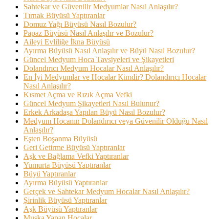
Sahtekar ve Güvenilir Medyumlar Nasıl Anlaşılır?
Tırnak Büyüsü Yaptıranlar
Domuz Yağı Büyüsü Nasıl Bozulur?
Papaz Büyüsü Nasıl Anlaşılır ve Bozulur?
Aileyi Evliliğe İkna Büyüsü
Ayırma Büyüsü Nasıl Anlaşılır ve Büyü Nasıl Bozulur?
Güncel Medyum Hoca Tavsiyeleri ve Şikayetleri
Dolandırıcı Medyum Hocalar Nasıl Anlaşılır?
En İyi Medyumlar ve Hocalar Kimdir? Dolandırıcı Hocalar
Nasıl Anlaşılır?
Kısmet Açma ve Rızık Açma Vefki
Güncel Medyum Şikayetleri Nasıl Bulunur?
Erkek Arkadaşa Yapılan Büyü Nasıl Bozulur?
Medyum Hocanın Dolandırıcı veya Güvenilir Olduğu Nasıl
Anlaşılır?
Eşten Boşanma Büyüsü
Geri Getirme Büyüsü Yaptıranlar
Aşk ve Bağlama Vefki Yaptıranlar
Yumurta Büyüsü Yaptıranlar
Büyü Yaptıranlar
Ayırma Büyüsü Yaptıranlar
Gerçek ve Sahtekar Medyum Hocalar Nasıl Anlaşılır?
Şirinlik Büyüsü Yaptıranlar
Aşk Büyüsü Yaptıranlar
Muska Yapan Hocalar