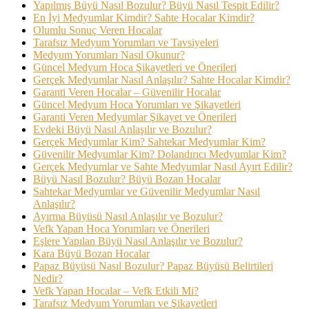
Yapılmış Büyü Nasıl Bozulur? Büyü Nasıl Tespit Edilir?
En İyi Medyumlar Kimdir? Sahte Hocalar Kimdir?
Olumlu Sonuç Veren Hocalar
Tarafsız Medyum Yorumları ve Tavsiyeleri
Medyum Yorumları Nasıl Okunur?
Güncel Medyum Hoca Şikayetleri ve Önerileri
Gerçek Medyumlar Nasıl Anlaşılır? Sahte Hocalar Kimdir?
Garanti Veren Hocalar – Güvenilir Hocalar
Güncel Medyum Hoca Yorumları ve Şikayetleri
Garanti Veren Medyumlar Şikayet ve Önerileri
Evdeki Büyü Nasıl Anlaşılır ve Bozulur?
Gerçek Medyumlar Kim? Sahtekar Medyumlar Kim?
Güvenilir Medyumlar Kim? Dolandırıcı Medyumlar Kim?
Gerçek Medyumlar ve Sahte Medyumlar Nasıl Ayırt Edilir?
Büyü Nasıl Bozulur? Büyü Bozan Hocalar
Sahtekar Medyumlar ve Güvenilir Medyumlar Nasıl
Anlaşılır?
Ayırma Büyüsü Nasıl Anlaşılır ve Bozulur?
Vefk Yapan Hoca Yorumları ve Önerileri
Eşlere Yapılan Büyü Nasıl Anlaşılır ve Bozulur?
Kara Büyü Bozan Hocalar
Papaz Büyüsü Nasıl Bozulur? Papaz Büyüsü Belirtileri
Nedir?
Vefk Yapan Hocalar – Vefk Etkili Mi?
Tarafsız Medyum Yorumları ve Şikayetleri