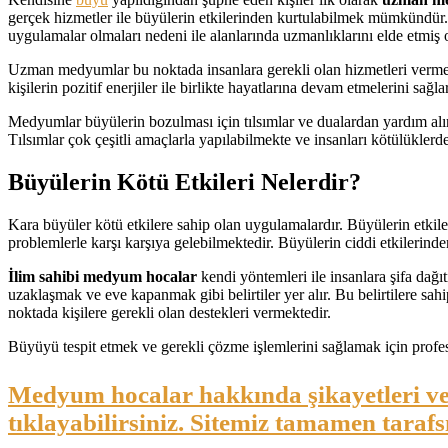
gerçek hizmetler ile büyülerin etkilerinden kurtulabilmek mümkündür. 
uygulamalar olmaları nedeni ile alanlarında uzmanlıklarını elde etmiş o
Uzman medyumlar bu noktada insanlara gerekli olan hizmetleri vermekte
kişilerin pozitif enerjiler ile birlikte hayatlarına devam etmelerini sağlar
Medyumlar büyülerin bozulması için tılsımlar ve dualardan yardım alır. Tı
Tılsımlar çok çeşitli amaçlarla yapılabilmekte ve insanları kötülükler
Büyülerin Kötü Etkileri Nelerdir?
Kara büyüler kötü etkilere sahip olan uygulamalardır. Büyülerin etkiler
problemlerle karşı karşıya gelebilmektedir. Büyülerin ciddi etkilerind
İlim sahibi medyum hocalar
kendi yöntemleri ile insanlara şifa dağ
uzaklaşmak ve eve kapanmak gibi belirtiler yer alır. Bu belirtilere sa
noktada kişilere gerekli olan destekleri vermektedir.
Büyüyü tespit etmek ve gerekli çözme işlemlerini sağlamak için profes
Medyum hocalar hakkında şikayetleri ve
tıklayabilirsiniz. Sitemiz tamamen tara