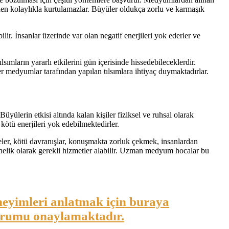
nden kolaylıkla kurtulamazlar. Büyüler oldukça zorlu ve karmaşık
. İnsanlar üzerinde var olan negatif enerjileri yok ederler ve
lsımların yararlı etkilerini gün içerisinde hissedebileceklerdir.
er medyumlar tarafından yapılan tılsımlara ihtiyaç duymaktadırlar.
yülerin etkisi altında kalan kişiler fiziksel ve ruhsal olarak
kötü enerjileri yok edebilmektedirler.
nceler, kötü davranışlar, konuşmakta zorluk çekmek, insanlardan
yönelik olarak gerekli hizmetler alabilir. Uzman medyum hocalar bu
eyimleri anlatmak için buraya
yorumu onaylamaktadır.