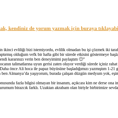
, kendiniz de yorum yazmak için buraya tıklayabil
 ikinci evliliği bizi istemiyordu, evlilik olmadan bu işi çözmek iki t
ptırmış olduğum vefk bir hafta gibi bir sürede etkisini göstermeye başl
endi kararınızı verin ben deneyimimi paylaştım 🙂
”
ocanın talimatlarına uyun gerisi zaten oluyor verdiği sürede içiniz rahat
Daha önce Ali hoca ile papaz büyüsüne başladığımızı yazmıştım 1-21 g
 ben Almanya’da yaşıyorum, burada çalışan düzgün medyum yok, eşim
nusunda fazla bilgisi olmayan bir insanım, açıkcası kim ne derse ona 
rumum birazcık farklı. Uzaktan akrabam olan biriyle birbirimize sevdal