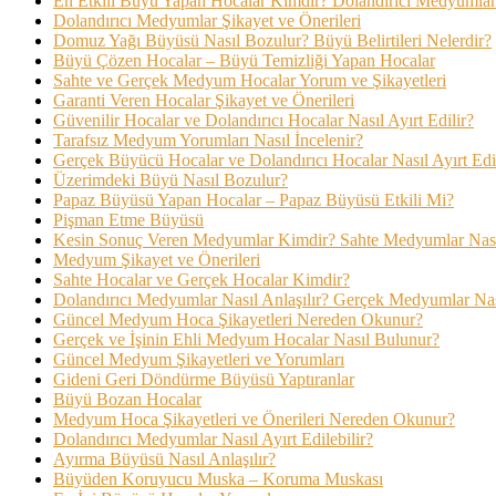
En Etkili Büyü Yapan Hocalar Kimdir? Dolandırıcı Medyumlar 
Dolandırıcı Medyumlar Şikayet ve Önerileri
Domuz Yağı Büyüsü Nasıl Bozulur? Büyü Belirtileri Nelerdir?
Büyü Çözen Hocalar – Büyü Temizliği Yapan Hocalar
Sahte ve Gerçek Medyum Hocalar Yorum ve Şikayetleri
Garanti Veren Hocalar Şikayet ve Önerileri
Güvenilir Hocalar ve Dolandırıcı Hocalar Nasıl Ayırt Edilir?
Tarafsız Medyum Yorumları Nasıl İncelenir?
Gerçek Büyücü Hocalar ve Dolandırıcı Hocalar Nasıl Ayırt Edi
Üzerimdeki Büyü Nasıl Bozulur?
Papaz Büyüsü Yapan Hocalar – Papaz Büyüsü Etkili Mi?
Pişman Etme Büyüsü
Kesin Sonuç Veren Medyumlar Kimdir? Sahte Medyumlar Nasıl
Medyum Şikayet ve Önerileri
Sahte Hocalar ve Gerçek Hocalar Kimdir?
Dolandırıcı Medyumlar Nasıl Anlaşılır? Gerçek Medyumlar Nası
Güncel Medyum Hoca Şikayetleri Nereden Okunur?
Gerçek ve İşinin Ehli Medyum Hocalar Nasıl Bulunur?
Güncel Medyum Şikayetleri ve Yorumları
Gideni Geri Döndürme Büyüsü Yaptıranlar
Büyü Bozan Hocalar
Medyum Hoca Şikayetleri ve Önerileri Nereden Okunur?
Dolandırıcı Medyumlar Nasıl Ayırt Edilebilir?
Ayırma Büyüsü Nasıl Anlaşılır?
Büyüden Koruyucu Muska – Koruma Muskası