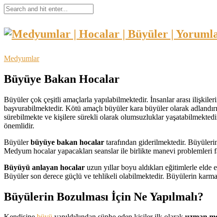
Medyumlar
Büyüye Bakan Hocalar
Büyüler çok çeşitli amaçlarla yapılabilmektedir. İnsanlar arası ilişki
başvurabilmektedir. Kötü amaçlı büyüler kara büyüler olarak adlandırıl
sürebilmekte ve kişilere sürekli olarak olumsuzluklar yaşatabilmekte
önemlidir.
Büyüler
büyüye bakan hocalar
tarafından giderilmektedir. Büyülerin
Medyum hocalar yapacakları seanslar ile birlikte manevi problemleri f
Büyüyü anlayan hocalar
uzun yıllar boyu aldıkları eğitimlerle elde e
Büyüler son derece güçlü ve tehlikeli olabilmektedir. Büyülerin karmaşı
Büyülerin Bozulması İçin Ne Yapılmalı?
Kendisine
büyü
yapıldığından şüphe eden kişiler ilk olarak
uzman m