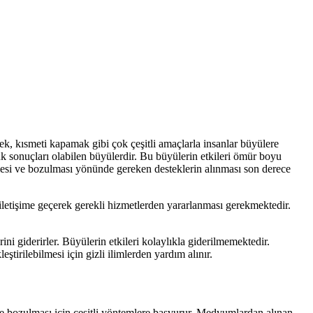
mek, kısmeti kapamak gibi çok çeşitli amaçlarla insanlar büyülere
ük sonuçları olabilen büyülerdir. Bu büyülerin etkileri ömür boyu
mesi ve bozulması yönünde gereken desteklerin alınması son derece
 iletişime geçerek gerekli hizmetlerden yararlanması gerekmektedir.
erini giderirler. Büyülerin etkileri kolaylıkla giderilmemektedir.
tirilebilmesi için gizli ilimlerden yardım alınır.
e bozulması için çeşitli yöntemlere başvurur. Medyumlardan alınan