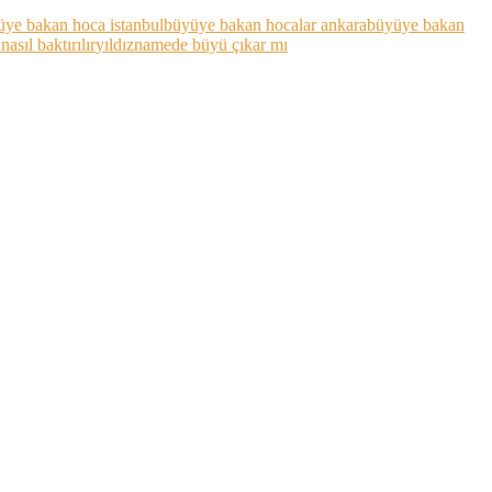
üye bakan hoca istanbul
büyüye bakan hocalar ankara
büyüye bakan
asıl baktırılır
yıldıznamede büyü çıkar mı