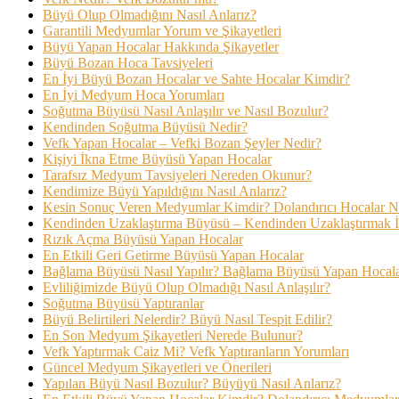
Büyü Olup Olmadığını Nasıl Anlarız?
Garantili Medyumlar Yorum ve Şikayetleri
Büyü Yapan Hocalar Hakkında Şikayetler
Büyü Bozan Hoca Tavsiyeleri
En İyi Büyü Bozan Hocalar ve Sahte Hocalar Kimdir?
En İyi Medyum Hoca Yorumları
Soğutma Büyüsü Nasıl Anlaşılır ve Nasıl Bozulur?
Kendinden Soğutma Büyüsü Nedir?
Vefk Yapan Hocalar – Vefki Bozan Şeyler Nedir?
Kişiyi İkna Etme Büyüsü Yapan Hocalar
Tarafsız Medyum Tavsiyeleri Nereden Okunur?
Kendimize Büyü Yapıldığını Nasıl Anlarız?
Kesin Sonuç Veren Medyumlar Kimdir? Dolandırıcı Hocalar Nas
Kendinden Uzaklaştırma Büyüsü – Kendinden Uzaklaştırmak 
Rızık Açma Büyüsü Yapan Hocalar
En Etkili Geri Getirme Büyüsü Yapan Hocalar
Bağlama Büyüsü Nasıl Yapılır? Bağlama Büyüsü Yapan Hocal
Evliliğimizde Büyü Olup Olmadığı Nasıl Anlaşılır?
Soğutma Büyüsü Yaptıranlar
Büyü Belirtileri Nelerdir? Büyü Nasıl Tespit Edilir?
En Son Medyum Şikayetleri Nerede Bulunur?
Vefk Yaptırmak Caiz Mi? Vefk Yaptıranların Yorumları
Güncel Medyum Şikayetleri ve Önerileri
Yapılan Büyü Nasıl Bozulur? Büyüyü Nasıl Anlarız?