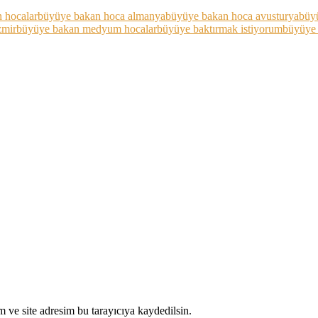
 hocalar
büyüye bakan hoca almanya
büyüye bakan hoca avusturya
büy
zmir
büyüye bakan medyum hocalar
büyüye baktırmak istiyorum
büyüye n
 ve site adresim bu tarayıcıya kaydedilsin.