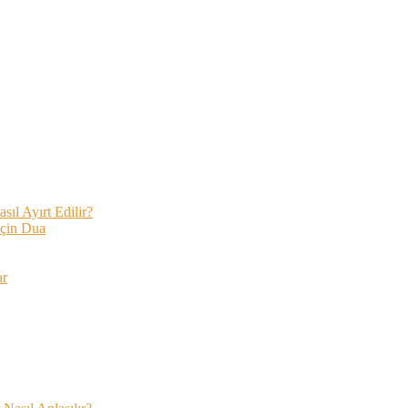
ıl Ayırt Edilir?
İçin Dua
ar