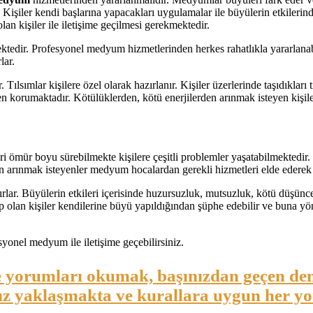
Kişiler kendi başlarına yapacakları uygulamalar ile büyülerin etkileri
lan kişiler ile iletişime geçilmesi gerekmektedir.
dir. Profesyonel medyum hizmetlerinden herkes rahatlıkla yararlanabilir
lar.
lsımlar kişilere özel olarak hazırlanır. Kişiler üzerlerinde taşıdıkları tı
den korumaktadır. Kötülüklerden, kötü enerjilerden arınmak isteyen kişil
i ömür boyu sürebilmekte kişilere çeşitli problemler yaşatabilmektedir. Bü
en arınmak isteyenler medyum hocalardan gerekli hizmetleri elde ederek 
ıtırlar. Büyülerin etkileri içerisinde huzursuzluk, mutsuzluk, kötü düşü
hip olan kişiler kendilerine büyü yapıldığından şüphe edebilir ve buna 
yonel medyum ile iletişime geçebilirsiniz.
 yorumları okumak, başınızdan geçen den
fsız yaklaşmakta ve kurallara uygun her 