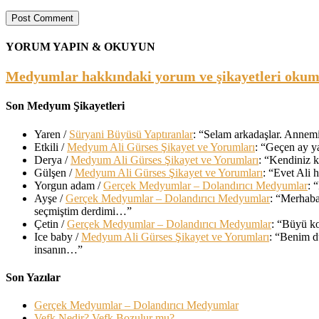
YORUM YAPIN & OKUYUN
Medyumlar hakkındaki yorum ve şikayetleri okumak
Son Medyum Şikayetleri
Yaren
/
Süryani Büyüsü Yaptıranlar
: “
Selam arkadaşlar. Annemin
Etkili
/
Medyum Ali Gürses Şikayet ve Yorumları
: “
Geçen ay ya
Derya
/
Medyum Ali Gürses Şikayet ve Yorumları
: “
Kendiniz k
Gülşen
/
Medyum Ali Gürses Şikayet ve Yorumları
: “
Evet Ali h
Yorgun adam
/
Gerçek Medyumlar – Dolandırıcı Medyumlar
: “
Ayşe
/
Gerçek Medyumlar – Dolandırıcı Medyumlar
: “
Merhaba
seçmiştim derdimi…
”
Çetin
/
Gerçek Medyumlar – Dolandırıcı Medyumlar
: “
Büyü ko
Ice baby
/
Medyum Ali Gürses Şikayet ve Yorumları
: “
Benim du
insanın…
”
Son Yazılar
Gerçek Medyumlar – Dolandırıcı Medyumlar
Vefk Nedir? Vefk Bozulur mu?