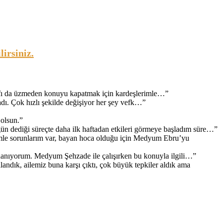
irsiniz.
arafı da üzmeden konuyu kapatmak için kardeşlerimle…
”
adı. Çok hızlı şekilde değişiyor her şey vefk…
”
 olsun.
”
ün dediği süreçte daha ilk haftadan etkileri görmeye başladım süre…
”
le sorunlarım var, bayan hoca olduğu için Medyum Ebru’yu
inanıyorum. Medyum Şehzade ile çalışırken bu konuyla ilgili…
”
andık, ailemiz buna karşı çıktı, çok büyük tepkiler aldık ama