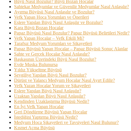
Büyü Nasıl Bozulur? Büyü Bozan Hocalar
Sahtekar Medyumlar ve Güvenilir Medyumlar Nasıl Anlaşılır?
Ayırma Büyüsü Nasıl Anlaşılır ve Bozulur?
Vefk Yapan Hoca Yorumları ve Önerileri
Eşlere Yapılan Büyü Nasıl Anlaşılır ve Bozulur?
Kara Büyü Bozan Hocalar
Papaz Büyüsü Nasıl Bozulur? Papaz Büyüsü Belirtileri Nedir?
Vefk Yapan Hocalar – Vefk Etkili Mi?
Tarafsız Medyum Yorumları ve Şikayetleri
Papaz Büyüsü Yapan Hocalar – Papaz Büyüsü Sonuç Alanlar
Sahte ve Gerçek Hocalar Nasıl Anlaşılır?
Başkasının Üzerindeki Büyü Nasıl Bozulur?
Evde Muska Bulunursa
Yıldız Yükseltme Büyüsü
Sevgiliye Yapılan Büyü Nasıl Bozulur?
Dürüst ve Yalancı Medyum Hocalar Nasıl Ayırt Edilir?
Vefk Yazan Hocalar Yorum ve Şikayetleri
Eşlere Yapılan Büyü Nasıl Anlaşılır?
Uzaktan Yapılan Büyü Nasıl Anlaşılır?
Kendinden Uzaklaştırma Büyüsü Nedir?
En İyi Vefk Yapan Hocalar
Geri Döndürme Büyüsü Yapan Hocalar
İstediğini Yaptırma Büyüsü Nedir?
Medyum Hoca Şikayetleri ve Tavsiyeleri Nasıl Bulunur?
Kısmet Açma Büyüsü