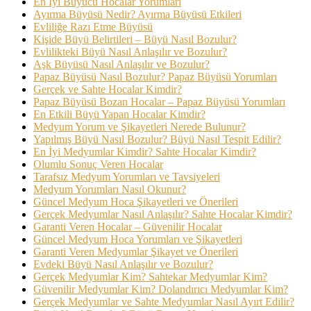
En İyi Büyücü Hocalar Yorumları
Ayırma Büyüsü Nedir? Ayırma Büyüsü Etkileri
Evliliğe Razı Etme Büyüsü
Kişide Büyü Belirtileri – Büyü Nasıl Bozulur?
Evlilikteki Büyü Nasıl Anlaşılır ve Bozulur?
Aşk Büyüsü Nasıl Anlaşılır ve Bozulur?
Papaz Büyüsü Nasıl Bozulur? Papaz Büyüsü Yorumları
Gerçek ve Sahte Hocalar Kimdir?
Papaz Büyüsü Bozan Hocalar – Papaz Büyüsü Yorumları
En Etkili Büyü Yapan Hocalar Kimdir?
Medyum Yorum ve Şikayetleri Nerede Bulunur?
Yapılmış Büyü Nasıl Bozulur? Büyü Nasıl Tespit Edilir?
En İyi Medyumlar Kimdir? Sahte Hocalar Kimdir?
Olumlu Sonuç Veren Hocalar
Tarafsız Medyum Yorumları ve Tavsiyeleri
Medyum Yorumları Nasıl Okunur?
Güncel Medyum Hoca Şikayetleri ve Önerileri
Gerçek Medyumlar Nasıl Anlaşılır? Sahte Hocalar Kimdir?
Garanti Veren Hocalar – Güvenilir Hocalar
Güncel Medyum Hoca Yorumları ve Şikayetleri
Garanti Veren Medyumlar Şikayet ve Önerileri
Evdeki Büyü Nasıl Anlaşılır ve Bozulur?
Gerçek Medyumlar Kim? Sahtekar Medyumlar Kim?
Güvenilir Medyumlar Kim? Dolandırıcı Medyumlar Kim?
Gerçek Medyumlar ve Sahte Medyumlar Nasıl Ayırt Edilir?