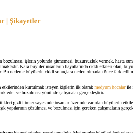
lerin bozulması, işlerin yolunda gitmemesi, huzursuzluk vermek, hasta et
maktadır. Kara büyüler insanların hayatlarında ciddi etkileri olan, büy
dir. Bu nedenle büyülerin ciddi sonuçlara neden olmadan önce fark edil
 etkilerinden kurtulmak isteyen kişilerin ilk olarak
medyum hocalar
ile
ark eder ve bozulması yönünde çalışmalar gerçekleştirir.
ttikleri gizli ilimler sayesinde insanlar üzerinde var olan büyülerin etkil
k yapılarının çözülmesi ve bozulması için gereken çalışmaların gerçekleş
edyum
hizmetlerinden yararlanmalıdır. Medyumlar büyüleri fark eder v