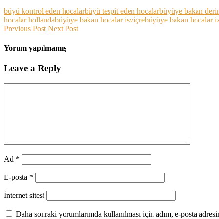
büyü kontrol eden hocalar
büyü tespit eden hocalar
büyüye bakan derin
hocalar hollanda
büyüye bakan hocalar isviçre
büyüye bakan hocalar i
Previous Post
Next Post
Yorum yapılmamış
Leave a Reply
Ad
*
E-posta
*
İnternet sitesi
Daha sonraki yorumlarımda kullanılması için adım, e-posta adresim