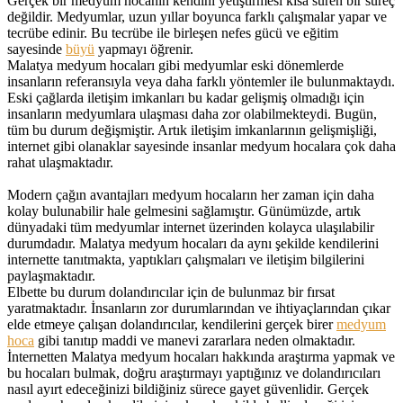
Gerçek bir medyum hocanın kendini yetiştirmesi kısa süren bir süreç
değildir. Medyumlar, uzun yıllar boyunca farklı çalışmalar yapar ve
tecrübe edinir. Bu tecrübe ile birleşen nefes gücü ve eğitim
sayesinde
büyü
yapmayı öğrenir.
Malatya medyum hocaları gibi medyumlar eski dönemlerde
insanların referansıyla veya daha farklı yöntemler ile bulunmaktaydı.
Eski çağlarda iletişim imkanları bu kadar gelişmiş olmadığı için
insanların medyumlara ulaşması daha zor olabilmekteydi. Bugün,
tüm bu durum değişmiştir. Artık iletişim imkanlarının gelişmişliği,
internet gibi olanaklar sayesinde insanlar medyum hocalara çok daha
rahat ulaşmaktadır.
Modern çağın avantajları medyum hocaların her zaman için daha
kolay bulunabilir hale gelmesini sağlamıştır. Günümüzde, artık
dünyadaki tüm medyumlar internet üzerinden kolayca ulaşılabilir
durumdadır. Malatya medyum hocaları da aynı şekilde kendilerini
internette tanıtmakta, yaptıkları çalışmaları ve iletişim bilgilerini
paylaşmaktadır.
Elbette bu durum dolandırıcılar için de bulunmaz bir fırsat
yaratmaktadır. İnsanların zor durumlarından ve ihtiyaçlarından çıkar
elde etmeye çalışan dolandırıcılar, kendilerini gerçek birer
medyum
hoca
gibi tanıtıp maddi ve manevi zararlara neden olmaktadır.
İnternetten Malatya medyum hocaları hakkında araştırma yapmak ve
bu hocaları bulmak, doğru araştırmayı yaptığınız ve dolandırıcıları
nasıl ayırt edeceğinizi bildiğiniz sürece gayet güvenlidir. Gerçek