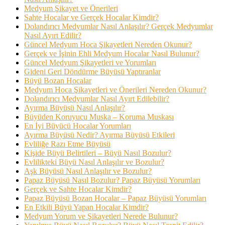
Medyum Şikayet ve Önerileri
Sahte Hocalar ve Gerçek Hocalar Kimdir?
Dolandırıcı Medyumlar Nasıl Anlaşılır? Gerçek Medyumlar
Nasıl Ayırt Edilir?
Güncel Medyum Hoca Şikayetleri Nereden Okunur?
Gerçek ve İşinin Ehli Medyum Hocalar Nasıl Bulunur?
Güncel Medyum Şikayetleri ve Yorumları
Gideni Geri Döndürme Büyüsü Yaptıranlar
Büyü Bozan Hocalar
Medyum Hoca Şikayetleri ve Önerileri Nereden Okunur?
Dolandırıcı Medyumlar Nasıl Ayırt Edilebilir?
Ayırma Büyüsü Nasıl Anlaşılır?
Büyüden Koruyucu Muska – Koruma Muskası
En İyi Büyücü Hocalar Yorumları
Ayırma Büyüsü Nedir? Ayırma Büyüsü Etkileri
Evliliğe Razı Etme Büyüsü
Kişide Büyü Belirtileri – Büyü Nasıl Bozulur?
Evlilikteki Büyü Nasıl Anlaşılır ve Bozulur?
Aşk Büyüsü Nasıl Anlaşılır ve Bozulur?
Papaz Büyüsü Nasıl Bozulur? Papaz Büyüsü Yorumları
Gerçek ve Sahte Hocalar Kimdir?
Papaz Büyüsü Bozan Hocalar – Papaz Büyüsü Yorumları
En Etkili Büyü Yapan Hocalar Kimdir?
Medyum Yorum ve Şikayetleri Nerede Bulunur?