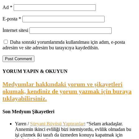
Ad
*
E-posta
*
İnternet sitesi
Daha sonraki yorumlarımda kullanılması için adım, e-posta
adresim ve site adresim bu tarayıcıya kaydedilsin.
YORUM YAPIN & OKUYUN
Medyumlar hakkındaki yorum ve şikayetleri
okumak, kendiniz de yorum yazmak için buraya
tıklayabilirsiniz.
Son Medyum Şikayetleri
Yaren
/
Süryani Büyüsü Yaptıranlar
: “
Selam arkadaşlar.
Annemin ikinci evliliği bizi istemiyordu, evlilik olmadan bu
işi çözmek iki tarafı da üzmeden konuyu kapatmak için