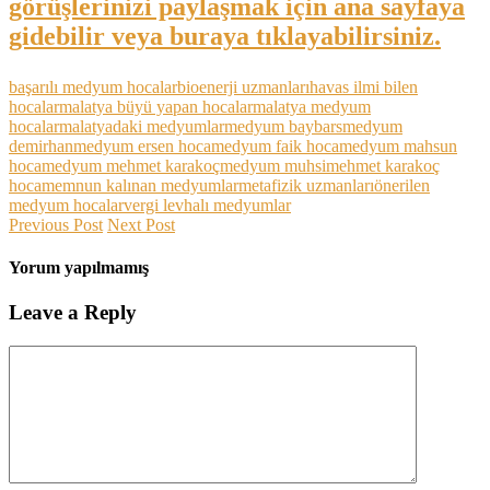
görüşlerinizi paylaşmak için ana sayfaya
gidebilir veya buraya tıklayabilirsiniz.
başarılı medyum hocalar
bioenerji uzmanları
havas ilmi bilen
hocalar
malatya büyü yapan hocalar
malatya medyum
hocalar
malatyadaki medyumlar
medyum baybars
medyum
demirhan
medyum ersen hoca
medyum faik hoca
medyum mahsun
hoca
medyum mehmet karakoç
medyum muhsi
mehmet karakoç
hoca
memnun kalınan medyumlar
metafizik uzmanları
önerilen
medyum hocalar
vergi levhalı medyumlar
Previous Post
Next Post
Yorum yapılmamış
Leave a Reply