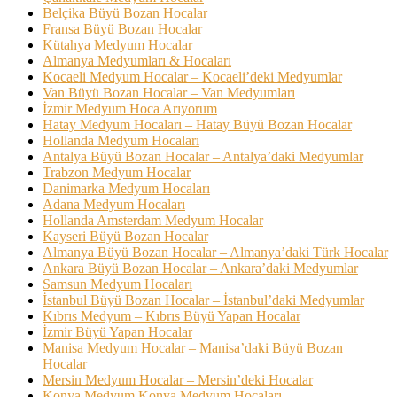
Belçika Büyü Bozan Hocalar
Fransa Büyü Bozan Hocalar
Kütahya Medyum Hocalar
Almanya Medyumları & Hocaları
Kocaeli Medyum Hocalar – Kocaeli’deki Medyumlar
Van Büyü Bozan Hocalar – Van Medyumları
İzmir Medyum Hoca Arıyorum
Hatay Medyum Hocaları – Hatay Büyü Bozan Hocalar
Hollanda Medyum Hocaları
Antalya Büyü Bozan Hocalar – Antalya’daki Medyumlar
Trabzon Medyum Hocalar
Danimarka Medyum Hocaları
Adana Medyum Hocaları
Hollanda Amsterdam Medyum Hocalar
Kayseri Büyü Bozan Hocalar
Almanya Büyü Bozan Hocalar – Almanya’daki Türk Hocalar
Ankara Büyü Bozan Hocalar – Ankara’daki Medyumlar
Samsun Medyum Hocaları
İstanbul Büyü Bozan Hocalar – İstanbul’daki Medyumlar
Kıbrıs Medyum – Kıbrıs Büyü Yapan Hocalar
İzmir Büyü Yapan Hocalar
Manisa Medyum Hocalar – Manisa’daki Büyü Bozan
Hocalar
Mersin Medyum Hocalar – Mersin’deki Hocalar
Konya Medyum Konya Medyum Hocaları