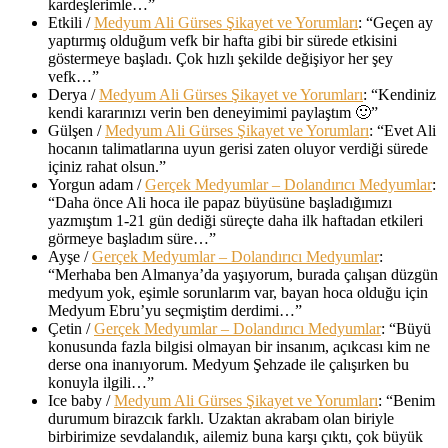
kardeşlerimle…
”
Etkili
/
Medyum Ali Gürses Şikayet ve Yorumları
: “
Geçen ay
yaptırmış olduğum vefk bir hafta gibi bir sürede etkisini
göstermeye başladı. Çok hızlı şekilde değişiyor her şey
vefk…
”
Derya
/
Medyum Ali Gürses Şikayet ve Yorumları
: “
Kendiniz
kendi kararınızı verin ben deneyimimi paylaştım 🙂
”
Gülşen
/
Medyum Ali Gürses Şikayet ve Yorumları
: “
Evet Ali
hocanın talimatlarına uyun gerisi zaten oluyor verdiği sürede
içiniz rahat olsun.
”
Yorgun adam
/
Gerçek Medyumlar – Dolandırıcı Medyumlar
:
“
Daha önce Ali hoca ile papaz büyüsüne başladığımızı
yazmıştım 1-21 gün dediği süreçte daha ilk haftadan etkileri
görmeye başladım süre…
”
Ayşe
/
Gerçek Medyumlar – Dolandırıcı Medyumlar
:
“
Merhaba ben Almanya’da yaşıyorum, burada çalışan düzgün
medyum yok, eşimle sorunlarım var, bayan hoca olduğu için
Medyum Ebru’yu seçmiştim derdimi…
”
Çetin
/
Gerçek Medyumlar – Dolandırıcı Medyumlar
: “
Büyü
konusunda fazla bilgisi olmayan bir insanım, açıkcası kim ne
derse ona inanıyorum. Medyum Şehzade ile çalışırken bu
konuyla ilgili…
”
Ice baby
/
Medyum Ali Gürses Şikayet ve Yorumları
: “
Benim
durumum birazcık farklı. Uzaktan akrabam olan biriyle
birbirimize sevdalandık, ailemiz buna karşı çıktı, çok büyük