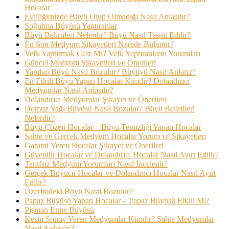
Hocalar
Evliliğimizde Büyü Olup Olmadığı Nasıl Anlaşılır?
Soğutma Büyüsü Yaptıranlar
Büyü Belirtileri Nelerdir? Büyü Nasıl Tespit Edilir?
En Son Medyum Şikayetleri Nerede Bulunur?
Vefk Yaptırmak Caiz Mi? Vefk Yaptıranların Yorumları
Güncel Medyum Şikayetleri ve Önerileri
Yapılan Büyü Nasıl Bozulur? Büyüyü Nasıl Anlarız?
En Etkili Büyü Yapan Hocalar Kimdir? Dolandırıcı
Medyumlar Nasıl Anlaşılır?
Dolandırıcı Medyumlar Şikayet ve Önerileri
Domuz Yağı Büyüsü Nasıl Bozulur? Büyü Belirtileri
Nelerdir?
Büyü Çözen Hocalar – Büyü Temizliği Yapan Hocalar
Sahte ve Gerçek Medyum Hocalar Yorum ve Şikayetleri
Garanti Veren Hocalar Şikayet ve Önerileri
Güvenilir Hocalar ve Dolandırıcı Hocalar Nasıl Ayırt Edilir?
Tarafsız Medyum Yorumları Nasıl İncelenir?
Gerçek Büyücü Hocalar ve Dolandırıcı Hocalar Nasıl Ayırt
Edilir?
Üzerimdeki Büyü Nasıl Bozulur?
Papaz Büyüsü Yapan Hocalar – Papaz Büyüsü Etkili Mi?
Pişman Etme Büyüsü
Kesin Sonuç Veren Medyumlar Kimdir? Sahte Medyumlar
Nasıl Anlaşılır?