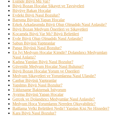
Eşimde Büyü Mü Var?
Büyü Bozan Hocalar Şikayet ve Tavsiyeleri
Büyüye Bakan Hocalar
Evdeki Büyü Nasıl Bozulur?
Barışma Büyüsü Yapan Hocalar
Erkek Arkadaşımda Büyü Olup Olmadığı Nasıl Anlaşılır?
Büyü Bozan Medyum Önerileri ve Şikayetleri
Kocamda Büyü Var Mı? Büyü Belirtileri
Evde Büyü Olup Olmadığı Nasıl Anlaşılır?
Sabun Büyüsü Yaptıranlar
Papaz Büyüsü Nasıl Bozulur?
En İyi Medyum Hocalar Kimdir? Dolandırıcı Medyumları
Nasıl Anlarız?
Kadına Yapılan Büyü Nasıl Bozulur?
Güvenilir Medyum Hocalar Nasıl Bulunur?
Büyü Bozan Hocalar Yorum ve Önerileri
Medyum Şikayetleri ve Yorumlarına Nasıl Ulaşılır?
Canbar Büyüsü Yaptıranlar
Yapılmış Büyü Nasıl Bozulur?
Yıldızname Baktırmak İstiyorum
Ayırma Büyüsü Yapan Hocalar
Gerçek ve Dolandırıcı Medyumlar Nasıl Anlaşılır?
Medyum Hoca Yorumlarını Nereden Okuyabiliriz?
Bağlama Vefki Belirtileri Nedir? Yapılan Kişi Ne Hisseder?
Kara Büyü Nasıl Bozulur?