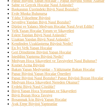
Papaz Büyüsü Yapan Hocalar – Papaz Büyüsü Sonuç Alanlar
Sahte ve Gerçek Hocalar Nasıl Anlaşılır?
Başkasının Üzerindeki Büyü Nasıl Bozulur?
Evde Muska Bulunursa
Yıldız Yükseltme Büyüsü
Sevgiliye Yapılan Büyü Nasıl Bozulur?
Dürüst ve Yalancı Medyum Hocalar Nasıl Ayırt Edilir?
Vefk Yazan Hocalar Yorum ve Şikayetleri
Eşlere Yapılan Büyü Nasıl Anlaşılır?
Uzaktan Yapılan Büyü Nasıl Anlaşılır?
Kendinden Uzaklaştırma Büyüsü Nedir?
En İyi Vefk Yapan Hocalar
Geri Döndürme Büyüsü Yapan Hocalar
İstediğini Yaptırma Büyüsü Nedir?
Medyum Hoca Şikayetleri ve Tavsiyeleri Nasıl Bulunur?
Kısmet Açma Büyüsü
Bakım Yapan Medyumlar – Yıldızname Bakan Hocalar
Papaz Büyüsü Yapan Hocalar Önerileri
Papaz Büyüsü Nasıl Bozulur? Papaz Büyüsü Bozan Hocalar
Medyum Hoca Şikayetleri Nereden Okunur?
Evdeki Büyü Nasıl Çözülür?
Büyü Yapan Hoca Yorumları ve Şikayetleri
Büyü Bozan Hoca Tavsiye
Boşanmak İçin Büyü Yapan Hocalar
Aşık Etme Büyüsü Yaptıranlar