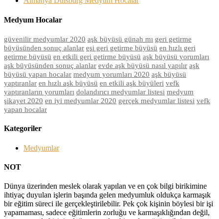
Almanya Duisburg Medyum Hocalar
Medyum Hocalar
güvenilir medyumlar 2020
aşk büyüsü günah mı
geri getirme
büyüsünden sonuç alanlar
eşi geri getirme büyüsü
en hızlı geri
getirme büyüsü
en etkili geri getirme büyüsü
aşk büyüsü yorumları
aşk büyüsünden sonuç alanlar
evde aşk büyüsü nasıl yapılır
aşk
büyüsü yapan hocalar
medyum yorumları 2020
aşk büyüsü
yaptıranlar
en hızlı aşk büyüsü
en etkili aşk büyüleri
vefk
yaptıranların yorumları
dolandırıcı medyumlar listesi
medyum
şikayet 2020
en iyi medyumlar 2020
gerçek medyumlar listesi
vefk
yapan hocalar
Kategoriler
Medyumlar
NOT
Dünya üzerinden meslek olarak yapılan ve en çok bilgi birikimine
ihtiyaç duyulan işlerin başında gelen medyumluk oldukça karmaşık
bir eğitim süreci ile gerçekleştirilebilir. Pek çok kişinin böylesi bir işi
yapamaması, sadece eğitimlerin zorluğu ve karmaşıklığından değil,