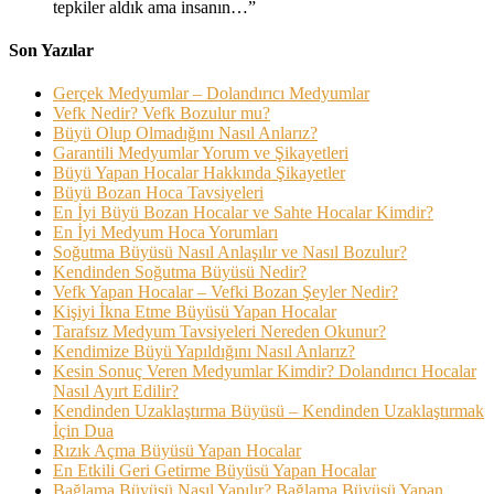
tepkiler aldık ama insanın…
”
Son Yazılar
Gerçek Medyumlar – Dolandırıcı Medyumlar
Vefk Nedir? Vefk Bozulur mu?
Büyü Olup Olmadığını Nasıl Anlarız?
Garantili Medyumlar Yorum ve Şikayetleri
Büyü Yapan Hocalar Hakkında Şikayetler
Büyü Bozan Hoca Tavsiyeleri
En İyi Büyü Bozan Hocalar ve Sahte Hocalar Kimdir?
En İyi Medyum Hoca Yorumları
Soğutma Büyüsü Nasıl Anlaşılır ve Nasıl Bozulur?
Kendinden Soğutma Büyüsü Nedir?
Vefk Yapan Hocalar – Vefki Bozan Şeyler Nedir?
Kişiyi İkna Etme Büyüsü Yapan Hocalar
Tarafsız Medyum Tavsiyeleri Nereden Okunur?
Kendimize Büyü Yapıldığını Nasıl Anlarız?
Kesin Sonuç Veren Medyumlar Kimdir? Dolandırıcı Hocalar
Nasıl Ayırt Edilir?
Kendinden Uzaklaştırma Büyüsü – Kendinden Uzaklaştırmak
İçin Dua
Rızık Açma Büyüsü Yapan Hocalar
En Etkili Geri Getirme Büyüsü Yapan Hocalar
Bağlama Büyüsü Nasıl Yapılır? Bağlama Büyüsü Yapan