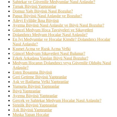
Sahtekar ve Güvenilir Medyumlar Nasıl Anlaşılır?
Tırnak Büyüsü Yaptıranlar
Domuz Yağı Büyüsü Nasıl Bozulur?
Papaz Büyüsü Nasıl Anlaşılır ve Bozulur?
Aileyi Evliliğe İkna Büyüsü
Ayırma Büyüsü Nasıl Anlaşılır ve Büyü Nasıl Bozulur?
Güncel Medyum Hoca Tavsiyeleri ve Şikayetleri
Dolandırıcı Medyum Hocalar Nasıl Anlaşılır?
En İyi Medyumlar ve Hocalar Kimdir? Dolandırıcı Hocalar
Nasıl Anlaşılır?
Kısmet Açma ve Rızık Açma Vefki
Güncel Medyum Şikayetleri Nasıl Bulunur?
Erkek Arkadaşa Yapılan Büyü Nasıl Bozulur?
Medyum Hocanın Dolandırıcı veya Güvenilir Olduğu Nasıl
Anlaşılır?
Eşten Boşanma Büyüsü
Geri Getirme Büyüsü Yaptıranlar
Aşk ve Bağlama Vefki Yaptıranlar
Yumurta Büyüsü Yaptıranlar
Büyü Yaptıranlar
Ayırma Büyüsü Yaptıranlar
Gerçek ve Sahtekar Medyum Hocalar Nasıl Anlaşılır?
Şirinlik Büyüsü Yaptıranlar
Aşk Büyüsü Yaptıranlar
Muska Yapan Hocalar