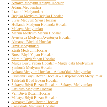
Antalya Medyum Antalya Hocalar
Adana Medyumları
İstanbul Medyumları
Belçika Medyum Belçika Hocalar
Sivas Medyum Sivas Hocalar
Hollanda Medyum Hollanda Hocalar
Malatya Medyumları
Mersin Medyum Mersin Hocalar
Avusturya Medyum Avusturya Hocalar
Almanya Büyücü Hocalar
İzmir Medyumları
Zürih Medyum Hocalar
Bursa Büyü Yapan Hocalar
Mardin Büyü Yapan Hocalar
Muğla Büyü Yapan Hocalar – Muğla’daki Medyumlar
Şanlıurfa Medyum Hocalar
Ankara Medyum Hocalar – Ankara’daki Medyumlar
Eskişehir Büyü Bozan Hocalar – Eskişehir’deki Medyumlar
Tekirdağ Büyü Bozan Hocalar
Sakarya Büyü Bozan Hocalar – Sakarya Medyumları
Erzurum Medyum Hocalar
Van Büyü Bozan Hocalar
Malatya Büyü Bozan Hocalar
Almanya Büyü Bozan Hocalar
Çanakkale Medyum Hocalar