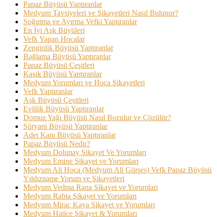
Papaz Büyüsü Yaptıranlar
Medyum Tavsiyeleri ve Şikayetleri Nasıl Bulunur?
Soğutma ve Ayırma Vefki Yaptıranlar
En İyi Aşk Büyüleri
Vefk Yapan Hocalar
Zenginlik Büyüsü Yaptıranlar
Bağlama Büyüsü Yaptıranlar
Papaz Büyüsü Çeşitleri
Kaşık Büyüsü Yaptıranlar
Medyum Yorumları ve Hoca Şikayetleri
Vefk Yaptıranlar
Aşk Büyüsü Çeşitleri
Evlilik Büyüsü Yaptıranlar
Domuz Yağı Büyüsü Nasıl Bozulur ve Çözülür?
Süryani Büyüsü Yaptıranlar
Adet Kanı Büyüsü Yaptıranlar
Papaz Büyüsü Nedir?
Medyum Dolunay Şikayet Ve Yorumları
Medyum Emine Şikayet ve Yorumları
Medyum Ali Hoca (Medyum Ali Gürses) Vefk Papaz Büyüsü
Yıldızname Yorum ve Şikayetleri
Medyum Vedma Rana Şikayet ve Yorumları
Medyum Rabia Şikayet ve Yorumları
Medyum Miraç Kaya Şikayet ve Yorumları
Medyum Hatice Şikayet & Yorumları