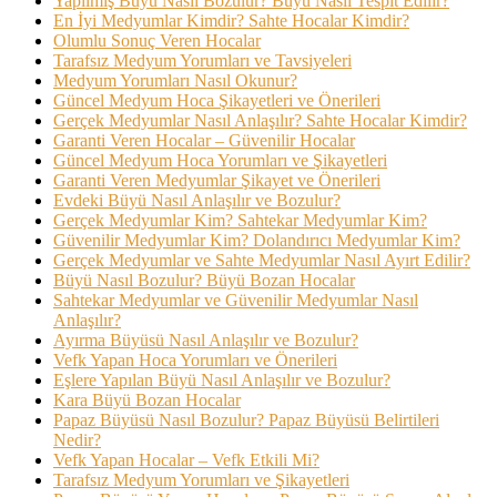
Yapılmış Büyü Nasıl Bozulur? Büyü Nasıl Tespit Edilir?
En İyi Medyumlar Kimdir? Sahte Hocalar Kimdir?
Olumlu Sonuç Veren Hocalar
Tarafsız Medyum Yorumları ve Tavsiyeleri
Medyum Yorumları Nasıl Okunur?
Güncel Medyum Hoca Şikayetleri ve Önerileri
Gerçek Medyumlar Nasıl Anlaşılır? Sahte Hocalar Kimdir?
Garanti Veren Hocalar – Güvenilir Hocalar
Güncel Medyum Hoca Yorumları ve Şikayetleri
Garanti Veren Medyumlar Şikayet ve Önerileri
Evdeki Büyü Nasıl Anlaşılır ve Bozulur?
Gerçek Medyumlar Kim? Sahtekar Medyumlar Kim?
Güvenilir Medyumlar Kim? Dolandırıcı Medyumlar Kim?
Gerçek Medyumlar ve Sahte Medyumlar Nasıl Ayırt Edilir?
Büyü Nasıl Bozulur? Büyü Bozan Hocalar
Sahtekar Medyumlar ve Güvenilir Medyumlar Nasıl
Anlaşılır?
Ayırma Büyüsü Nasıl Anlaşılır ve Bozulur?
Vefk Yapan Hoca Yorumları ve Önerileri
Eşlere Yapılan Büyü Nasıl Anlaşılır ve Bozulur?
Kara Büyü Bozan Hocalar
Papaz Büyüsü Nasıl Bozulur? Papaz Büyüsü Belirtileri
Nedir?
Vefk Yapan Hocalar – Vefk Etkili Mi?
Tarafsız Medyum Yorumları ve Şikayetleri