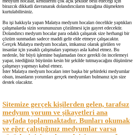
medyum hocalar, kendilerini çok açık şekilde belli edeceği için
birazcık dikkatli davranarak dolandırıcıların tuzağına düşmekten
kurtulabilirsiniz.
Bu işi hakkıyla yapan Malatya medyum hocaları öncelikle yaptıkları
çalışmalarda sizin sorununuzun çözülmesi için gayret edecektir.
Dolandırıcı medyum hocalar para odaklı çalışarak size herhangi bir
çözüm sunmadan sadece maddi gelir elde etmeye çalışacaktır.
Gerçek Malatya medyum hocaları, imkansız olarak görülen ve
insanlar için yasaklı çalışmaları yapmayı asla kabul etmez. Bu
nedenle, bir büyü işlemine başlamadan önce gerekli ön incelemeyi
yapar, istediğiniz büyünün kesin bir şekilde tutmayacağını düşünürse
çalışmayı yapmayı kabul etmez.
İster Malatya medyum hocaları ister başka bir şehirdeki medyumlar
olsun, insanların yorumları gerçek medyumları bulmanız için size
destek olacaktır.
Sitemize gerçek kişilerden gelen, tarafsız
medyum yorum ve şikayetleri ana
sayfada toplanmaktadır. Bunları okumak
ve eğer çalıştığınız medyumlar varsa