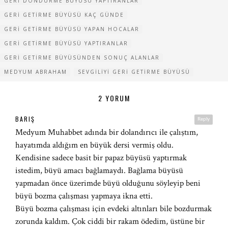
GERI DÖNDÜRME BÜYÜSÜ YAPTIRANLAR
GERI GETIRME BÜYÜSÜ KAÇ GÜNDE
GERI GETIRME BÜYÜSÜ YAPAN HOCALAR
GERI GETIRME BÜYÜSÜ YAPTIRANLAR
GERI GETIRME BÜYÜSÜNDEN SONUÇ ALANLAR
MEDYUM ABRAHAM
SEVGILIYI GERI GETIRME BÜYÜSÜ
2 YORUM
BARIŞ
Reply
Medyum Muhabbet adında bir dolandırıcı ile çalıştım,
hayatımda aldığım en büyük dersi vermiş oldu.
Kendisine sadece basit bir papaz büyüsü yaptırmak
istedim, büyü amacı bağlamaydı. Bağlama büyüsü
yapmadan önce üzerimde büyü olduğunu söyleyip beni
büyü bozma çalışması yapmaya ikna etti.
Büyü bozma çalışması için evdeki altınları bile bozdurmak
zorunda kaldım. Çok ciddi bir rakam ödedim, üstüne bir