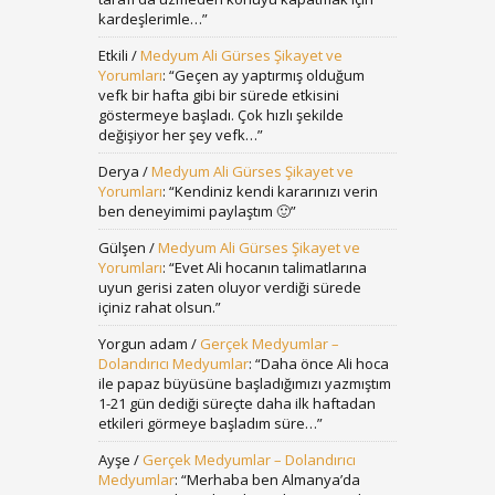
kardeşlerimle…
”
Etkili
/
Medyum Ali Gürses Şikayet ve
Yorumları
: “
Geçen ay yaptırmış olduğum
vefk bir hafta gibi bir sürede etkisini
göstermeye başladı. Çok hızlı şekilde
değişiyor her şey vefk…
”
Derya
/
Medyum Ali Gürses Şikayet ve
Yorumları
: “
Kendiniz kendi kararınızı verin
ben deneyimimi paylaştım 🙂
”
Gülşen
/
Medyum Ali Gürses Şikayet ve
Yorumları
: “
Evet Ali hocanın talimatlarına
uyun gerisi zaten oluyor verdiği sürede
içiniz rahat olsun.
”
Yorgun adam
/
Gerçek Medyumlar –
Dolandırıcı Medyumlar
: “
Daha önce Ali hoca
ile papaz büyüsüne başladığımızı yazmıştım
1-21 gün dediği süreçte daha ilk haftadan
etkileri görmeye başladım süre…
”
Ayşe
/
Gerçek Medyumlar – Dolandırıcı
Medyumlar
: “
Merhaba ben Almanya’da