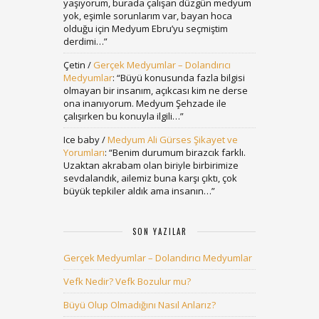
yaşıyorum, burada çalışan düzgün medyum
yok, eşimle sorunlarım var, bayan hoca
olduğu için Medyum Ebru’yu seçmiştim
derdimi…
”
Çetin
/
Gerçek Medyumlar – Dolandırıcı
Medyumlar
: “
Büyü konusunda fazla bilgisi
olmayan bir insanım, açıkcası kim ne derse
ona inanıyorum. Medyum Şehzade ile
çalışırken bu konuyla ilgili…
”
Ice baby
/
Medyum Ali Gürses Şikayet ve
Yorumları
: “
Benim durumum birazcık farklı.
Uzaktan akrabam olan biriyle birbirimize
sevdalandık, ailemiz buna karşı çıktı, çok
büyük tepkiler aldık ama insanın…
”
SON YAZILAR
Gerçek Medyumlar – Dolandırıcı Medyumlar
Vefk Nedir? Vefk Bozulur mu?
Büyü Olup Olmadığını Nasıl Anlarız?