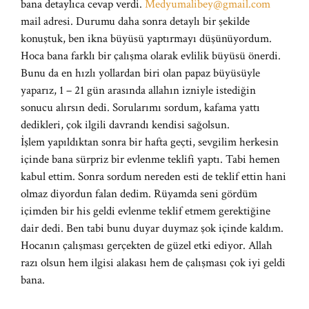
bana detaylıca cevap verdi.
Medyumalibey@gmail.com
mail adresi. Durumu daha sonra detaylı bir şekilde
konuştuk, ben ikna büyüsü yaptırmayı düşünüyordum.
Hoca bana farklı bir çalışma olarak evlilik büyüsü önerdi.
Bunu da en hızlı yollardan biri olan papaz büyüsüyle
yaparız, 1 – 21 gün arasında allahın izniyle istediğin
sonucu alırsın dedi. Sorularımı sordum, kafama yattı
dedikleri, çok ilgili davrandı kendisi sağolsun.
İşlem yapıldıktan sonra bir hafta geçti, sevgilim herkesin
içinde bana sürpriz bir evlenme teklifi yaptı. Tabi hemen
kabul ettim. Sonra sordum nereden esti de teklif ettin hani
olmaz diyordun falan dedim. Rüyamda seni gördüm
içimden bir his geldi evlenme teklif etmem gerektiğine
dair dedi. Ben tabi bunu duyar duymaz şok içinde kaldım.
Hocanın çalışması gerçekten de güzel etki ediyor. Allah
razı olsun hem ilgisi alakası hem de çalışması çok iyi geldi
bana.