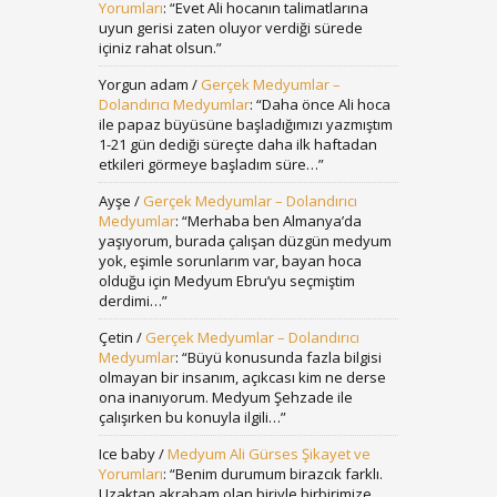
Yorumları
: “
Evet Ali hocanın talimatlarına
uyun gerisi zaten oluyor verdiği sürede
içiniz rahat olsun.
”
Yorgun adam
/
Gerçek Medyumlar –
Dolandırıcı Medyumlar
: “
Daha önce Ali hoca
ile papaz büyüsüne başladığımızı yazmıştım
1-21 gün dediği süreçte daha ilk haftadan
etkileri görmeye başladım süre…
”
Ayşe
/
Gerçek Medyumlar – Dolandırıcı
Medyumlar
: “
Merhaba ben Almanya’da
yaşıyorum, burada çalışan düzgün medyum
yok, eşimle sorunlarım var, bayan hoca
olduğu için Medyum Ebru’yu seçmiştim
derdimi…
”
Çetin
/
Gerçek Medyumlar – Dolandırıcı
Medyumlar
: “
Büyü konusunda fazla bilgisi
olmayan bir insanım, açıkcası kim ne derse
ona inanıyorum. Medyum Şehzade ile
çalışırken bu konuyla ilgili…
”
Ice baby
/
Medyum Ali Gürses Şikayet ve
Yorumları
: “
Benim durumum birazcık farklı.
Uzaktan akrabam olan biriyle birbirimize