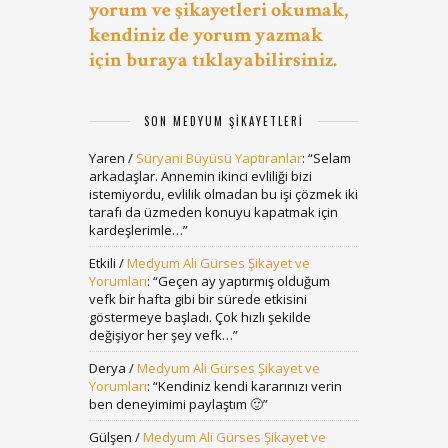
yorum ve şikayetleri okumak,
kendiniz de yorum yazmak
için buraya tıklayabilirsiniz.
SON MEDYUM ŞIKAYETLERI
Yaren
/
Süryani Büyüsü Yaptıranlar
: “
Selam
arkadaşlar. Annemin ikinci evliliği bizi
istemiyordu, evlilik olmadan bu işi çözmek iki
tarafı da üzmeden konuyu kapatmak için
kardeşlerimle…
”
Etkili
/
Medyum Ali Gürses Şikayet ve
Yorumları
: “
Geçen ay yaptırmış olduğum
vefk bir hafta gibi bir sürede etkisini
göstermeye başladı. Çok hızlı şekilde
değişiyor her şey vefk…
”
Derya
/
Medyum Ali Gürses Şikayet ve
Yorumları
: “
Kendiniz kendi kararınızı verin
ben deneyimimi paylaştım 🙂
”
Gülşen
/
Medyum Ali Gürses Şikayet ve